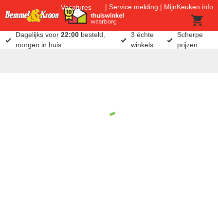
Service melding
MijnKeuken info
Vacatures
Dagelijks voor
22:00
besteld,
3 échte
Scherpe
morgen in huis
winkels
prijzen