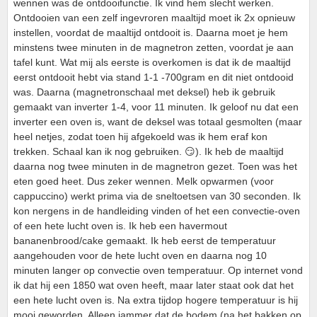
wennen was de ontdooifunctie. Ik vind hem slecht werken.
Ontdooien van een zelf ingevroren maaltijd moet ik 2x opnieuw
instellen, voordat de maaltijd ontdooit is. Daarna moet je hem
minstens twee minuten in de magnetron zetten, voordat je aan
tafel kunt. Wat mij als eerste is overkomen is dat ik de maaltijd
eerst ontdooit hebt via stand 1-1 -700gram en dit niet ontdooid
was. Daarna (magnetronschaal met deksel) heb ik gebruik
gemaakt van inverter 1-4, voor 11 minuten. Ik geloof nu dat een
inverter een oven is, want de deksel was totaal gesmolten (maar
heel netjes, zodat toen hij afgekoeld was ik hem eraf kon
trekken. Schaal kan ik nog gebruiken. 😏). Ik heb de maaltijd
daarna nog twee minuten in de magnetron gezet. Toen was het
eten goed heet. Dus zeker wennen. Melk opwarmen (voor
cappuccino) werkt prima via de sneltoetsen van 30 seconden. Ik
kon nergens in de handleiding vinden of het een convectie-oven
of een hete lucht oven is. Ik heb een havermout
bananenbrood/cake gemaakt. Ik heb eerst de temperatuur
aangehouden voor de hete lucht oven en daarna nog 10
minuten langer op convectie oven temperatuur. Op internet vond
ik dat hij een 1850 wat oven heeft, maar later staat ook dat het
een hete lucht oven is. Na extra tijdop hogere temperatuur is hij
mooi geworden. Alleen jammer dat de bodem (na het bakken op