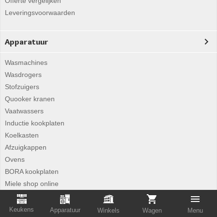
Offerte vergelijken
Leveringsvoorwaarden
Apparatuur
Wasmachines
Wasdrogers
Stofzuigers
Quooker kranen
Vaatwassers
Inductie kookplaten
Koelkasten
Afzuigkappen
Ovens
BORA kookplaten
Miele shop online
Keukens
Apparatuur
Winkels
Wagen
Menu
Merken nieuws