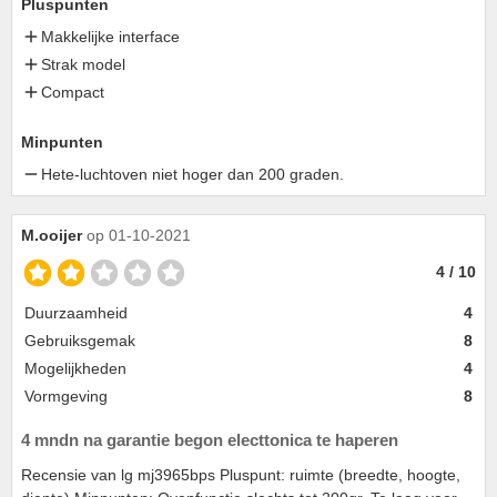
Pluspunten
Makkelijke interface
Strak model
Compact
Minpunten
Hete-luchtoven niet hoger dan 200 graden.
M.ooijer
op 01-10-2021
4 / 10
Duurzaamheid
4
Gebruiksgemak
8
Mogelijkheden
4
Vormgeving
8
4 mndn na garantie begon electtonica te haperen
Recensie van lg mj3965bps Pluspunt: ruimte (breedte, hoogte,