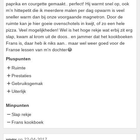
paprika en courgette gemaakt.. perfect! Hij warmt snel op, ook
m'n hittepetit die ik meerdere malen per dag opwarm is veel
sneller warm dan bij onze voorgaande magnetron. Door de
ruimte kan je hier goeie ovenschotels in kwijt, of zo een hele
pizza. Veel mogelijkheden! Wel is het hoge rekje wat erbij zit erg
slap, kwam al krom uit de doos.. en jammer dat het kookboeken
Frans is, daar heb ik niks aan.. maar wel weer goed voor de
Franse lessen van m'n dochter😂
Pluspunten
Ruimte
Prestaties
Gebruiksgemak
Uiterlijk
Minpunten
Slap rekje
Frans kookboek
yogy
op 22-04-2017