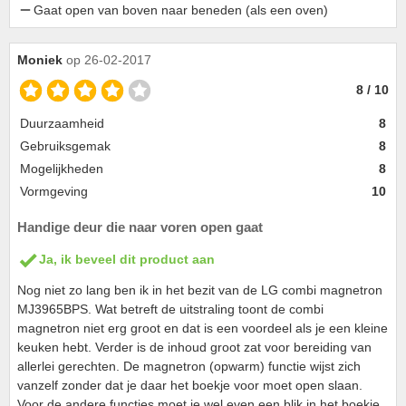
Gaat open van boven naar beneden (als een oven)
Moniek
op 26-02-2017
8 / 10
Duurzaamheid
8
Gebruiksgemak
8
Mogelijkheden
8
Vormgeving
10
Handige deur die naar voren open gaat
Ja, ik beveel dit product aan
Nog niet zo lang ben ik in het bezit van de LG combi magnetron
MJ3965BPS. Wat betreft de uitstraling toont de combi
magnetron niet erg groot en dat is een voordeel als je een kleine
keuken hebt. Verder is de inhoud groot zat voor bereiding van
allerlei gerechten. De magnetron (opwarm) functie wijst zich
vanzelf zonder dat je daar het boekje voor moet open slaan.
Voor de andere functies moet je wel even een blik in het boekje