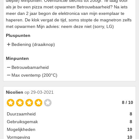
diepte) Minpunten: Ovenfunctie slechts tot 200gr. Te laag voor
als je bv een pizza moet opwarmen Betrouwbaarheid? Na iets
meer dan 2 jaar begon de elektronica van mijn exemplaar te
haperen. De klok vergat de tijd, soms stopte de magnetron zelfs
met opwarmen Mijn advies: neem deze niet (sorry, LG)
Pluspunten
Bediening (draaiknop)
Minpunten
Betrouwbamarheid
Max oventemp (200°C)
Nicolien
op 29-03-2021
8 / 10
Duurzaamheid
8
Gebruiksgemak
8
Mogelijkheden
10
Vormgeving
10