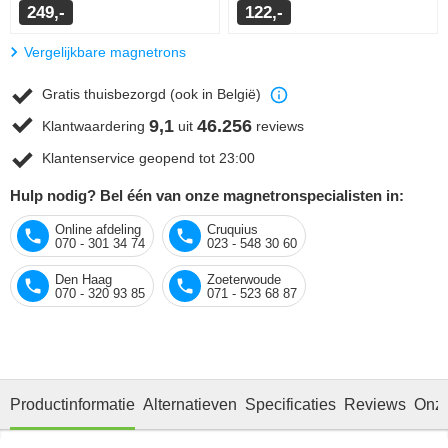
249,-
122,-
Vergelijkbare magnetrons
Gratis thuisbezorgd (ook in België)
9,1
46.256
Klantwaardering
uit
reviews
Klantenservice geopend tot 23:00
Hulp nodig? Bel één van onze magnetronspecialisten in:
Online afdeling
Cruquius
070 - 301 34 74
023 - 548 30 60
Den Haag
Zoeterwoude
070 - 320 93 85
071 - 523 68 87
Productinformatie
Alternatieven
Specificaties
Reviews
Onze