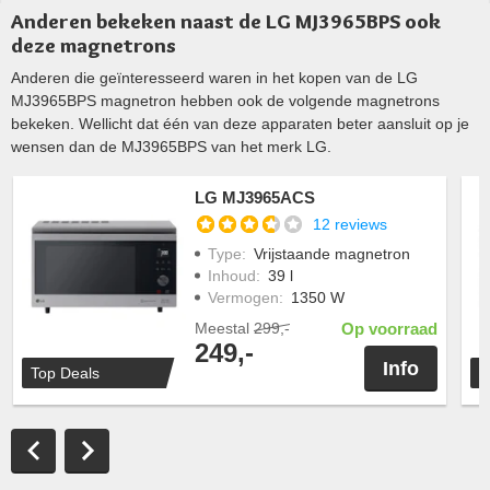
Anderen bekeken naast de LG MJ3965BPS ook
deze magnetrons
Anderen die geïnteresseerd waren in het kopen van de LG
MJ3965BPS magnetron hebben ook de volgende magnetrons
bekeken. Wellicht dat één van deze apparaten beter aansluit op je
wensen dan de MJ3965BPS van het merk LG.
LG MJ3965ACS
12 reviews
Type
:
Vrijstaande magnetron
Inhoud
:
39 l
Vermogen
:
1350 W
Meestal
299,-
Op voorraad
249,-
Info
Top Deals
T