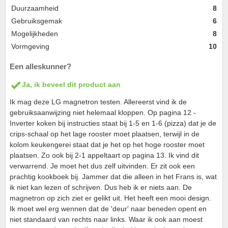
Duurzaamheid
8
Gebruiksgemak
6
Mogelijkheden
8
Vormgeving
10
Een alleskunner?
Ja, ik beveel dit product aan
Ik mag deze LG magnetron testen. Allereerst vind ik de
gebruiksaanwijzing niet helemaal kloppen. Op pagina 12 -
Inverter koken bij instructies staat bij 1-5 en 1-6 (pizza) dat je de
crips-schaal op het lage rooster moet plaatsen, terwijl in de
kolom keukengerei staat dat je het op het hoge rooster moet
plaatsen. Zo ook bij 2-1 appeltaart op pagina 13. Ik vind dit
verwarrend. Je moet het dus zelf uitvinden. Er zit ook een
prachtig kookboek bij. Jammer dat die alleen in het Frans is, wat
ik niet kan lezen of schrijven. Dus heb ik er niets aan. De
magnetron op zich ziet er gelikt uit. Het heeft een mooi design.
Ik moet wel erg wennen dat de 'deur' naar beneden opent en
niet standaard van rechts naar links. Waar ik ook aan moest