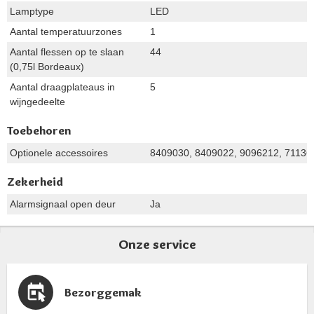
Lamptype
LED
Aantal temperatuurzones
1
Aantal flessen op te slaan
44
(0,75l Bordeaux)
Aantal draagplateaus in
5
wijngedeelte
Toebehoren
Optionele accessoires
8409030, 8409022, 9096212, 71136
Zekerheid
Alarmsignaal open deur
Ja
Onze service
Bezorggemak