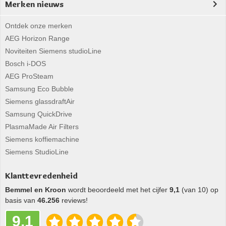
Merken nieuws
Ontdek onze merken
AEG Horizon Range
Noviteiten Siemens studioLine
Bosch i-DOS
AEG ProSteam
Samsung Eco Bubble
Siemens glassdraftAir
Samsung QuickDrive
PlasmaMade Air Filters
Siemens koffiemachine
Siemens StudioLine
Klanttevredenheid
Bemmel en Kroon
wordt beoordeeld met het cijfer
9,1
(van 10) op
basis van
46.256
reviews!
9,1