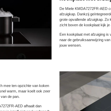
De Miele KMDA7272FR-AED combi
afzuigkap. Dankzij geïntegreer
grote opvallende afzuigkap. Zo k
zicht boven de kookplaat kijk je
Een kookplaat met afzuiging is va
naar de gebruiksaanwijzing van
jouw wensen.
ich mee ten opzichte van koken
 snel warm, maar koelt ook zeer
 van de pan.
MDA7272FR-AED afhaalt dan