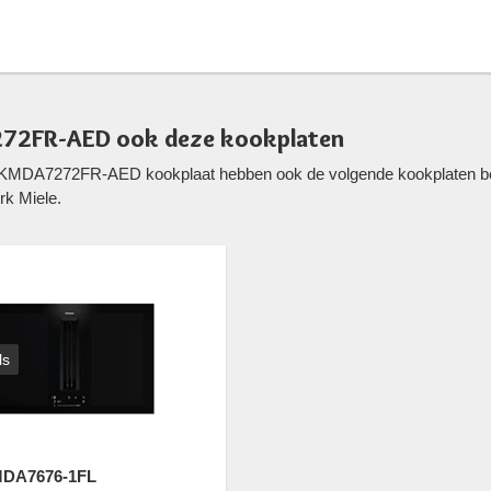
272FR-AED ook deze kookplaten
e KMDA7272FR-AED kookplaat hebben ook de volgende kookplaten be
k Miele.
ls
MDA7676-1FL