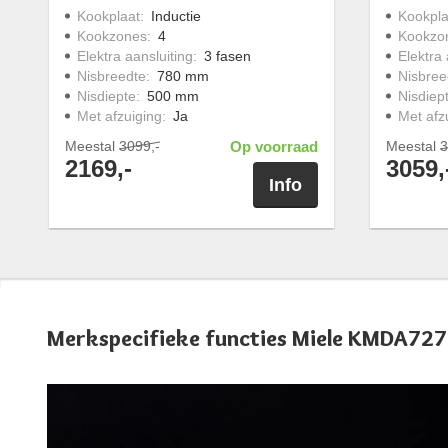
Kookplaat
:
Inductie
Kookpla
Kookzones
:
4
Kookzo
Elektra aansluiting
:
3 fasen
Elektra 
Nisbreedte
:
780 mm
Nisbree
Nisdiepte
:
500 mm
Nisdiep
Met afzuiging
:
Ja
Met afz
Meestal
3099,-
Op voorraad
Meestal
3
2169,-
3059,
Info
Merkspecifieke functies Miele KMDA72