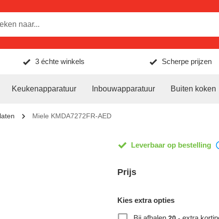
3 échte winkels
Scherpe prijzen
Keukenapparatuur
Inbouwapparatuur
Buiten koken
laten
Miele KMDA7272FR-AED
Leverbaar op bestelling
Prijs
Kies extra opties
Bij afhalen
extra kortin
20,-