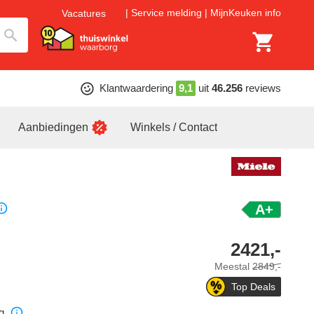
Service melding
MijnKeuken info
Vacatures
Klantwaardering
9,1
uit
46.256
reviews
Aanbiedingen
Winkels / Contact
A+
2421,-
Meestal
2849,-
Top Deals
g