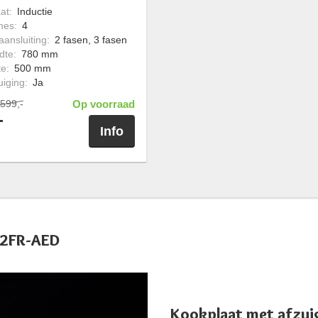
at
:
Inductie
nes
:
4
aansluiting
:
2 fasen, 3 fasen
dte
:
780 mm
te
:
500 mm
uiging
:
Ja
599,-
Op voorraad
-
Info
72FR-AED
Kookplaat met afzui