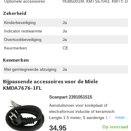
Optionele accessoires
HUB5001M, KMTS57043, KMTY, D
Zekerheid
Kinderbeveiliging
Ja
Indicator restwarmte
Ja
Overkookbeveiliging
Ja
Keurmerken
CE
Kenmerken
Met geïntegreerde afzuiging
Ja
Bijpassende accessoires voor de Miele
KMDA7676-1FL
Scanpart 2391051515
Aansluitsnoer voor kookplaat of
electrafornuis inductie of keramisch.
meer...
Lengte 1.5 meter, 5 aarderige 1.5 mm2,
aangegoten perilexstekker
34,95
Op voorraad