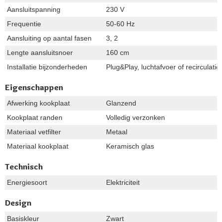
Aansluitspanning
230 V
Frequentie
50-60 Hz
Aansluiting op aantal fasen
3, 2
Lengte aansluitsnoer
160 cm
Installatie bijzonderheden
Plug&Play, luchtafvoer of recirculatie
Eigenschappen
Afwerking kookplaat
Glanzend
Kookplaat randen
Volledig verzonken
Materiaal vetfilter
Metaal
Materiaal kookplaat
Keramisch glas
Technisch
Energiesoort
Elektriciteit
Design
Basiskleur
Zwart