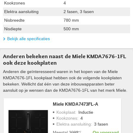
Kookzones
4
Elektra aansluiting
2 fasen, 3 fasen
Nisbreedte
780 mm
Nisdiepte
500 mm
Bekijk alle specificaties
Anderen bekeken naast de Miele KMDA7676-1FL
ook deze kookplaten
Anderen die geïnteresseerd waren in het kopen van de Miele
KMDA7676-1FL kookplaat hebben ook de volgende kookplaten
bekeken. Wellicht dat één van deze inbouwapparaten beter
aansluit op je wensen dan de KMDA7676-1FL van het merk Miele.
Miele KMDA7473FL-A
Kookplaat
:
Inductie
Kookzones
:
4
Elektra aansluiting
:
3 fasen
Meestal
3099,-
Op voorraad