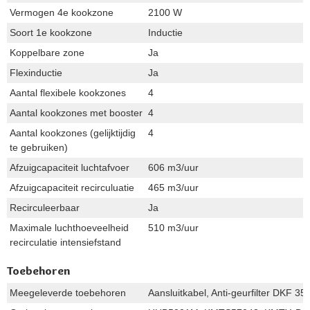
Vermogen 4e kookzone
2100 W
Soort 1e kookzone
Inductie
Koppelbare zone
Ja
Flexinductie
Ja
Aantal flexibele kookzones
4
Aantal kookzones met booster
4
Aantal kookzones (gelijktijdig
4
te gebruiken)
Afzuigcapaciteit luchtafvoer
606 m3/uur
Afzuigcapaciteit recirculuatie
465 m3/uur
Recirculeerbaar
Ja
Maximale luchthoeveelheid
510 m3/uur
recirculatie intensiefstand
Toebehoren
Meegeleverde toebehoren
Aansluitkabel, Anti-geurfilter DKF 35