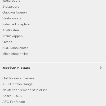
Wasdrogers
Stofzuigers
Quooker kranen
Vaatwassers
Inductie kookplaten
Koelkasten
Afzuigkappen
Ovens
BORA kookplaten
Miele shop online
Merken nieuws
Ontdek onze merken
AEG Horizon Range
Noviteiten Siemens studioLine
Bosch i-DOS
AEG ProSteam