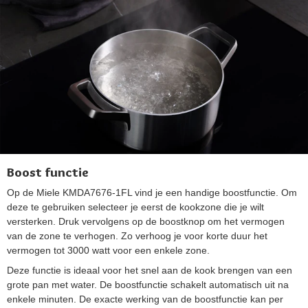
Boost functie
Op de Miele KMDA7676-1FL vind je een handige boostfunctie. Om
deze te gebruiken selecteer je eerst de kookzone die je wilt
versterken. Druk vervolgens op de boostknop om het vermogen
van de zone te verhogen. Zo verhoog je voor korte duur het
vermogen tot 3000 watt voor een enkele zone.
Deze functie is ideaal voor het snel aan de kook brengen van een
grote pan met water. De boostfunctie schakelt automatisch uit na
enkele minuten. De exacte werking van de boostfunctie kan per