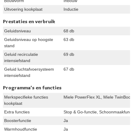
Bouwvorm
Inbouw
Uitvoering kookplaat
Inductie
Prestaties en verbruik
Geluidsniveau
68 db
Geluidsniveau op hoogste
63 db
stand
Geluid recirculatie
69 db
intensiefstand
Geluid luchtafvoersysteem
67 db
intensiefstand
Programma's en functies
Merkspecifieke functies
Miele PowerFlex XL, Miele TwinBoost
kookplaat
Extra functies
Stop & Go-functie, Schoonmaakfuncti
Boosterfunctie
Ja
Warmhoudfunctie
Ja