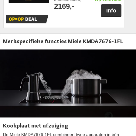
2169,-
Info
Merkspecifieke functies Miele KMDA7676-1FL
Kookplaat met afzuiging
De Miele KMDA7676-1FL combineert twee apparaten in één,