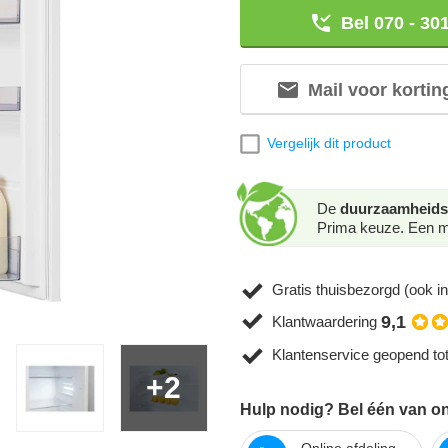
Bel 070 - 30
Mail voor kortin
Vergelijk dit product
De
duurzaamheids
Prima keuze. Een mo
Gratis thuisbezorgd (ook in
9,1
Klantwaardering
Klantenservice geopend to
+2
Hulp nodig? Bel één van on
Online afdeling