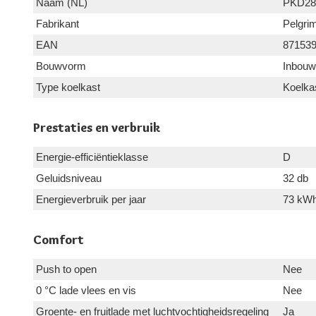
Naam (NL)
PKD28
Fabrikant
Pelgri
EAN
87153
Bouwvorm
Inbouw
Type koelkast
Koelka
Prestaties en verbruik
Energie-efficiëntieklasse
D
Geluidsniveau
32 db
Energieverbruik per jaar
73 kW
Comfort
Push to open
Nee
0 °C lade vlees en vis
Nee
Groente- en fruitlade met luchtvochtigheidsregeling
Ja