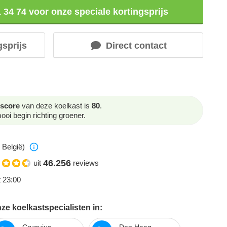
1 34 74 voor onze speciale kortingsprijs
gsprijs
Direct contact
score
van deze koelkast is
80
.
oi begin richting groener.
 België)
46.256
uit
reviews
t 23:00
ze koelkastspecialisten in:
Cruquius
Den Haag