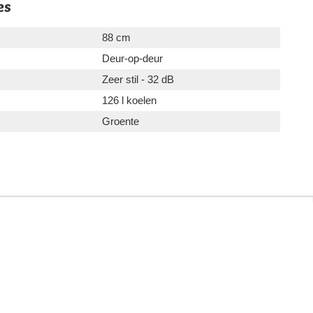
es
88 cm
Deur-op-deur
Zeer stil - 32 dB
126 l koelen
Groente