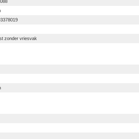
088
m
93378019
st zonder vriesvak
h