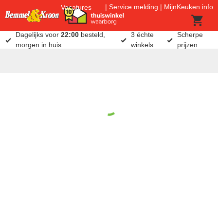
Service melding
MijnKeuken info
Vacatures
Dagelijks voor
22:00
besteld,
3 échte
Scherpe
morgen in huis
winkels
prijzen