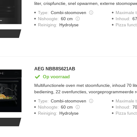
liter, crispfunctie, snel opwarmen, externe stoomopwe
op waterafvoer voor stomen, DirectWater plus, direc
Type
:
Combi-stoomoven
Maximale 
dualSteam, brilliant Light, touch2Open en koppelin
Inhoud
:
67
Nishoogte
:
60 cm
Pizza funct
Reiniging
:
Hydrolyse
AEG NBB8S621AB
Op voorraad
Multifunctionele oven met stoomfunctie, inhoud 70 lit
bediening, 22 ovenfuncties, voorgeprogrammeerde r
gewichtsgestuurde programma's, kerntemperatuurse
Type
:
Combi-stoomoven
Maximale 
snelopwarmfunctie, stoomreinigingsfunctie, automati
Inhoud
:
70
Nishoogte
:
60 cm
elektronische temperatuurregeling, restwarmte, kinde
Pizza funct
Reiniging
:
Hydrolyse
functie, regenereren, inclusief stoomset en SoftMotion