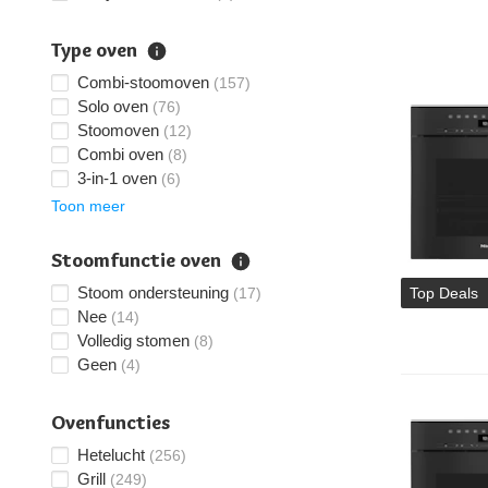
Type oven
Combi-stoomoven
(157)
Solo oven
(76)
Stoomoven
(12)
Combi oven
(8)
3-in-1 oven
(6)
Toon meer
Stoomfunctie oven
Stoom ondersteuning
(17)
Top Deals
Nee
(14)
Volledig stomen
(8)
Geen
(4)
Ovenfuncties
Hetelucht
(256)
Grill
(249)