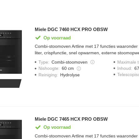
Miele DGC 7460 HCX PRO OBSW
Op voorraad
Combi-stoomoven Artline met 17 functies waaronder 
liter, crispfunctie, snel opwarmen, externe stoomopw
waterreservoir 1,4 liter, directSensor, hydroClean, dua
Type
:
Combi-stoomoven
Maximale 
touch2Open en koppeling met Miele@home.
Inhoud
:
67
Nishoogte
:
60 cm
Telescopisc
Reiniging
:
Hydrolyse
Miele DGC 7465 HCX PRO OBSW
Op voorraad
Combi-stoomoven Artline met 17 functies waaronder 