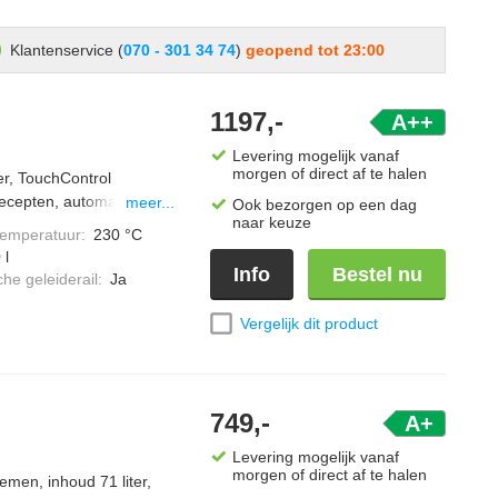
Klantenservice (
070 - 301 34 74
)
geopend tot 23:00
1197,-
A++
Levering mogelijk vanaf
morgen of direct af te halen
er, TouchControl
ecepten, automatische
meer...
Ook bezorgen op een dag
naar keuze
nsor,
temperatuur
:
230 °C
sch temperatuurvoorstel,
 l
rbeveiliging, Steamify-
Info
Bestel nu
he geleiderail
:
Ja
deur.
Vergelijk dit product
749,-
A+
Levering mogelijk vanaf
morgen of direct af te halen
men, inhoud 71 liter,