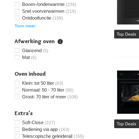
Boven-/onderwarmte
(234)
Snel voorverwarmen
(219)
Ontdooifunctie
(199)
Toon meer
Top Deals
Afwerking oven
Glanzend
(5)
Mat
(6)
Oven inhoud
Klein: tot 50 liter
(63)
Normaal: 50 - 70 liter
(86)
Groot: 70 liter of meer
(108)
Extra's
Soft-Close
(227)
Top Deals
Bediening via app
(163)
Telescopische geleiderail
(155)