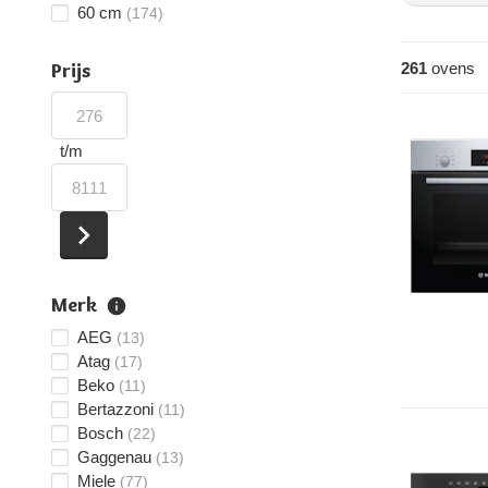
60 cm
(174)
261
ovens
Prijs
t/m
Merk
AEG
(13)
Atag
(17)
Beko
(11)
Bertazzoni
(11)
Bosch
(22)
Gaggenau
(13)
Miele
(77)