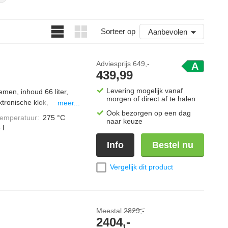
Sorteer op
Aanbevolen
Adviesprijs
649,-
A
439,99
Levering mogelijk vanaf
men, inhoud 66 liter,
morgen of direct af te halen
tronische klok,
meer...
Ook bezorgen op een dag
temperatuur
:
275 °C
naar keuze
 l
Info
Bestel nu
Vergelijk dit product
Meestal
2829,-
2404,-