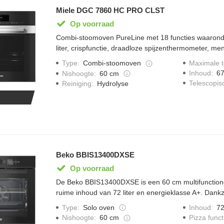
Miele DGC 7860 HC PRO CLST
Op voorraad
Combi-stoomoven PureLine met 18 functies waaronde
liter, crispfunctie, draadloze spijzenthermometer, m
display, dualSteam, hydroClean, inhoud waterreservoir 1
Type
:
Combi-stoomoven
Maximale 
en koppeling met Miele@home.
Inhoud
:
67
Nishoogte
:
60 cm
Telescopisc
Reiniging
:
Hydrolyse
Beko BBIS13400DXSE
Op voorraad
De Beko BBIS13400DXSE is een 60 cm multifunction
ruime inhoud van 72 liter en energieklasse A+. Dankz
SteamAid™ worden gerechten gelijkmatig gegaard en 
Type
:
Solo oven
Inhoud
:
72
De SoftClose-deur en telescopische rails zorgen voor
Pizza funct
Nishoogte
:
60 cm