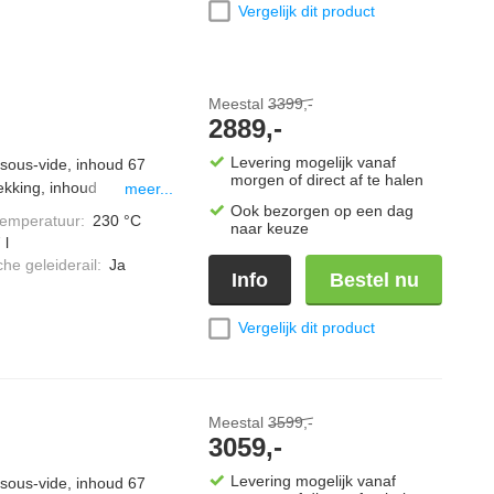
Vergelijk dit product
Meestal
3399,-
2889,-
Levering mogelijk vanaf
sous-vide, inhoud 67
morgen of direct af te halen
ekking, inhoud
meer...
lSteam, brilliant Light,
Ook bezorgen op een dag
temperatuur
:
230 °C
naar keuze
 l
he geleiderail
:
Ja
Info
Bestel nu
Vergelijk dit product
Meestal
3599,-
3059,-
Levering mogelijk vanaf
sous-vide, inhoud 67