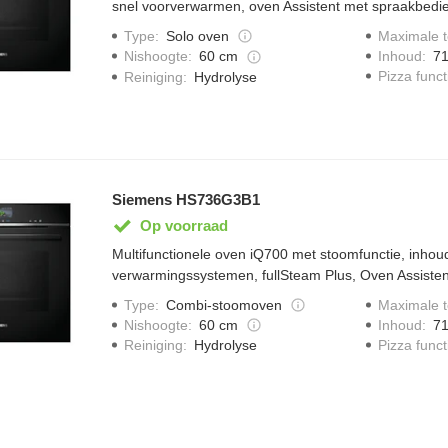
snel voorverwarmen, oven Assistent met spraakbedie
touchControl bediening, ecoClean, halogeen verlich
Type
:
Solo oven
Maximale 
Inhoud
:
71
Nishoogte
:
60 cm
Pizza funct
Reiniging
:
Hydrolyse
Siemens HS736G3B1
Op voorraad
Multifunctionele oven iQ700 met stoomfunctie, inhoud 
verwarmingssystemen, fullSteam Plus, Oven Assisten
humidClean Plus, cookControl Pro, roastingSensor P
Type
:
Combi-stoomoven
Maximale 
coolStart, steamBoost, externe stoomopwekking, sn
Inhoud
:
71
Nishoogte
:
60 cm
verlichting en Home Connect.
Pizza funct
Reiniging
:
Hydrolyse