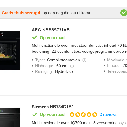
Gratis thuisbezorgd
, op een dag die jou uitkomt
AEG NBB8S731AB
Op voorraad
Multifunctionele oven met stoomfunctie, inhoud 70 lit
bediening, 22 ovenfuncties, voorgeprogrammeerde r
gewichtsgestuurde programma's, kerntemperatuurse
Type
:
Combi-stoomoven
Maximale 
snelopwarmfunctie, stoomreinigingsfunctie, automati
Inhoud
:
70
Nishoogte
:
60 cm
elektronische temperatuurregeling, restwarmte, kinde
Telescopisc
Reiniging
:
Hydrolyse
functie, regenereren en SoftMotion - zacht sluitende 
Siemens HB734G1B1
3 reviews
Op voorraad
Multifunctionele oven IQ700 met 13 verwarmingssyste