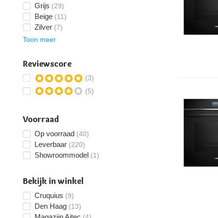
Grijs
(29)
Beige
(11)
Zilver
(7)
Toon meer
Reviewscore
(3)
(5)
Voorraad
Op voorraad
(40)
Leverbaar
(220)
Showroommodel
(1)
Bekijk in winkel
Cruquius
(9)
Den Haag
(13)
Magazijn Ajtec
(4)