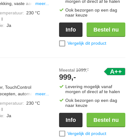
morgen of direct af te halen
kking, vaste aansluiting
meer...
tSensor, hydroClean,
Ook bezorgen op een dag
temperatuur
:
230 °C
naar keuze
g met Miele@home.
 l
ie
:
Ja
Info
Bestel nu
Vergelijk dit product
Meestal
1099,-
A++
999,-
Levering mogelijk vanaf
er, TouchControl
morgen of direct af te halen
ecepten, automatische
meer...
nsor,
Ook bezorgen op een dag
temperatuur
:
230 °C
naar keuze
sch temperatuurvoorstel,
 l
rbeveiliging, Steamify-
ie
:
Ja
Info
Bestel nu
 - zacht sluitende deur.
Vergelijk dit product