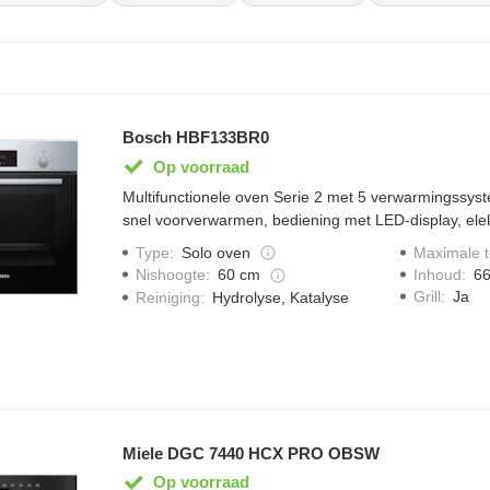
Bosch HBF133BR0
Op voorraad
Multifunctionele oven Serie 2 met 5 verwarmingssyste
snel voorverwarmen, bediening met LED-display, elek
ecoClean en automatische startfunctie.
Type
:
Solo oven
Maximale 
Inhoud
:
66
Nishoogte
:
60 cm
Grill
:
Ja
Reiniging
:
Hydrolyse, Katalyse
Miele DGC 7440 HCX PRO OBSW
Op voorraad