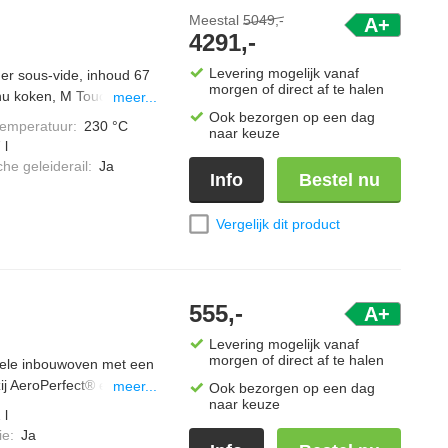
Meestal
5049,-
A+
4291,-
Levering mogelijk vanaf
r sous-vide, inhoud 67
morgen of direct af te halen
enu koken, M Touch
meer...
,4 liter, brilliantLight
Ook bezorgen op een dag
temperatuur
:
230 °C
naar keuze
 l
he geleiderail
:
Ja
Info
Bestel nu
Vergelijk dit product
555,-
A+
Levering mogelijk vanaf
morgen of direct af te halen
ele inbouwoven met een
ij AeroPerfect® en
meer...
Ook bezorgen op een dag
naar keuze
blijven ze extra mals.
 l
 meer comfort tijdens
ie
:
Ja