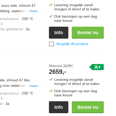
Levering mogelijk vanaf
 sous-vide, inhoud 47
morgen of direct af te halen
ekking, waterreservoir
meer...
e, kookwekker,
Ook bezorgen op een dag
temperatuur
:
230 °C
naar keuze
et Miele@home.
 l
he geleiderail
:
Ja
Info
Bestel nu
Vergelijk dit product
Meestal
3129,-
A+
2659,-
Levering mogelijk vanaf
, inhoud 47 liter,
morgen of direct af te halen
ng voor water voor
meer...
alSteam, timerfunctie,
Ook bezorgen op een dag
temperatuur
:
230 °C
naar keuze
 koppeling met
 l
ie
:
Ja
Info
Bestel nu