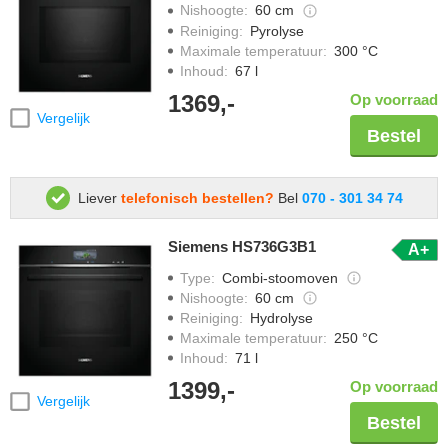
Nishoogte
:
60 cm
Reiniging
:
Pyrolyse
Maximale temperatuur
:
300 °C
Inhoud
:
67 l
1369,-
Op voorraad
Vergelijk
Bestel
Liever
telefonisch bestellen?
Bel
070 - 301 34 74
Siemens HS736G3B1
A+
Type
:
Combi-stoomoven
Nishoogte
:
60 cm
Reiniging
:
Hydrolyse
Maximale temperatuur
:
250 °C
Inhoud
:
71 l
1399,-
Op voorraad
Vergelijk
Bestel