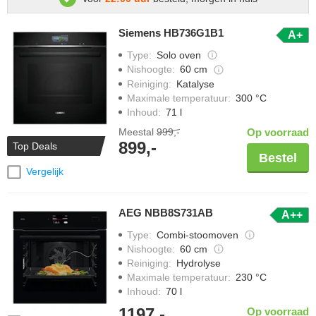
Siemens HB736G1B1
A+
Type
:
Solo oven
Nishoogte
:
60 cm
Reiniging
:
Katalyse
Maximale temperatuur
:
300 °C
Inhoud
:
71 l
Meestal
999,-
Op voorraad
899,-
Top Deals
Bestel
Vergelijk
AEG NBB8S731AB
A++
Type
:
Combi-stoomoven
Nishoogte
:
60 cm
Reiniging
:
Hydrolyse
Maximale temperatuur
:
230 °C
Inhoud
:
70 l
1197,-
Op voorraad