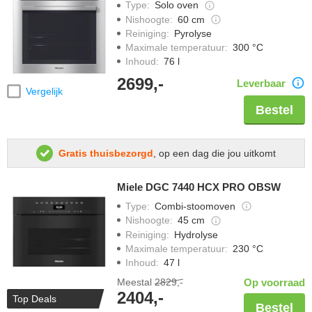
Type
:
Solo oven
Nishoogte
:
60 cm
Reiniging
:
Pyrolyse
Maximale temperatuur
:
300 °C
Inhoud
:
76 l
2699,-
Leverbaar
Vergelijk
Bestel
Gratis thuisbezorgd
, op een dag die jou uitkomt
Miele DGC 7440 HCX PRO OBSW
Type
:
Combi-stoomoven
Nishoogte
:
45 cm
Reiniging
:
Hydrolyse
Maximale temperatuur
:
230 °C
Inhoud
:
47 l
Meestal
2829,-
Op voorraad
2404,-
Top Deals
Bestel