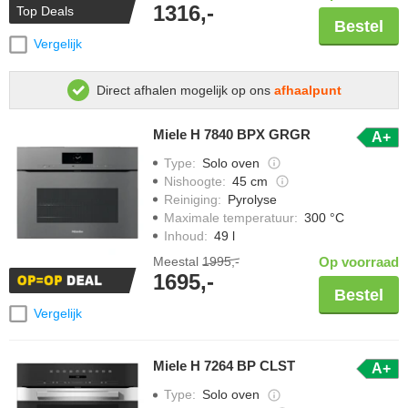
1316,-
Top Deals
Bestel
Vergelijk
Direct afhalen mogelijk op ons
afhaalpunt
Miele H 7840 BPX GRGR
A+
Type
:
Solo oven
Nishoogte
:
45 cm
Reiniging
:
Pyrolyse
Maximale temperatuur
:
300 °C
Inhoud
:
49 l
Meestal
1995,-
Op voorraad
1695,-
Bestel
Vergelijk
Miele H 7264 BP CLST
A+
Type
:
Solo oven