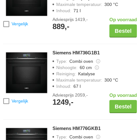
Maximale temperatuur
:
300 °C
Inhoud
:
71 l
Adviesprijs
1419,-
Op voorraad
Vergelijk
889,-
Bestel
Siemens HM736G1B1
Type
:
Combi oven
Nishoogte
:
60 cm
Reiniging
:
Katalyse
Maximale temperatuur
:
300 °C
Inhoud
:
67 l
Adviesprijs
2059,-
Op voorraad
1249,-
Vergelijk
Bestel
Siemens HM776GKB1
Type
:
Combi oven