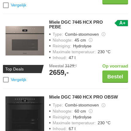
Vergelijk
Miele DGC 7445 HCX PRO
A+
PEBE
Type
:
Combi-stoomoven
Nishoogte
:
45 cm
Reiniging
:
Hydrolyse
Maximale temperatuur
:
230 °C
Inhoud
:
47 l
Meestal
3129,-
Op voorraad
Top Deals
2659,-
Bestel
Vergelijk
Miele DGC 7460 HCX PRO OBSW
Type
:
Combi-stoomoven
Nishoogte
:
60 cm
Reiniging
:
Hydrolyse
Maximale temperatuur
:
230 °C
Inhoud
:
67 l