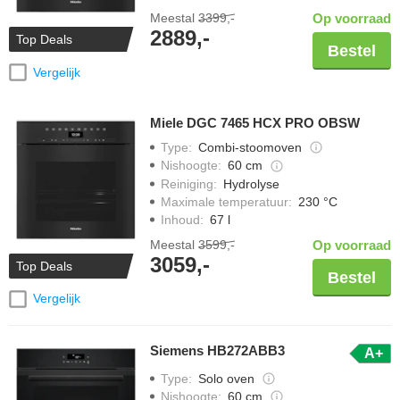
Meestal
3399,-
Op voorraad
2889,-
Top Deals
Bestel
Vergelijk
Miele DGC 7465 HCX PRO OBSW
Type
:
Combi-stoomoven
Nishoogte
:
60 cm
Reiniging
:
Hydrolyse
Maximale temperatuur
:
230 °C
Inhoud
:
67 l
Meestal
3599,-
Op voorraad
3059,-
Top Deals
Bestel
Vergelijk
Siemens HB272ABB3
A+
Type
:
Solo oven
Nishoogte
:
60 cm