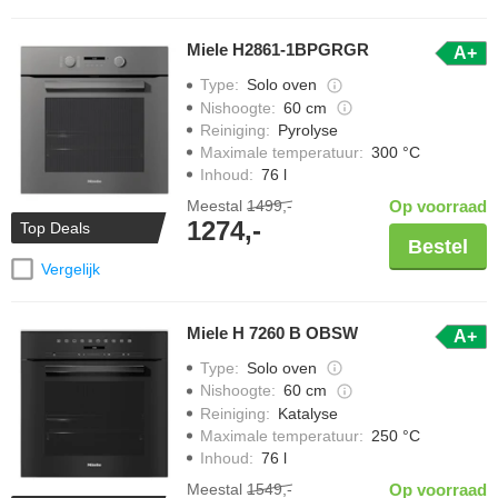
Miele H2861-1BPGRGR
A+
Type
:
Solo oven
Nishoogte
:
60 cm
Reiniging
:
Pyrolyse
Maximale temperatuur
:
300 °C
Inhoud
:
76 l
Meestal
1499,-
Op voorraad
1274,-
Top Deals
Bestel
Vergelijk
Miele H 7260 B OBSW
A+
Type
:
Solo oven
Nishoogte
:
60 cm
Reiniging
:
Katalyse
Maximale temperatuur
:
250 °C
Inhoud
:
76 l
Meestal
1549,-
Op voorraad