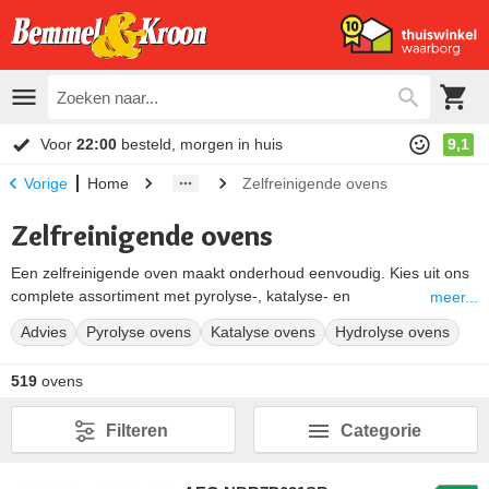
Voor
22:00
besteld, morgen in huis
9,1
Home
Zelfreinigende ovens
Vorige
Zelfreinigende ovens
Een zelfreinigende oven maakt onderhoud eenvoudig. Kies uit ons
complete assortiment met pyrolyse-, katalyse- en
meer...
hydrolysemodellen en vind de oven die past bij jouw keuken en
Advies
Pyrolyse ovens
Katalyse ovens
Hydrolyse ovens
kookstijl.
519
ovens
Filteren
Categorie