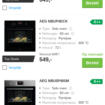
Bestel
Vergelijk
AEG NBUP4DCK
A++
Type
:
Solo oven
Nishoogte
:
60 cm
Reiniging
:
Pyrolyse
Maximale temperatuur
:
300 °C
Inhoud
:
72 l
Meestal
699,-
Op voorraad
549,-
Top Deals
Bestel
Vergelijk
AEG NBU5P40SM
A++
Type
:
Solo oven
Nishoogte
:
60 cm
Reiniging
:
Pyrolyse
Maximale temperatuur
:
300 °C