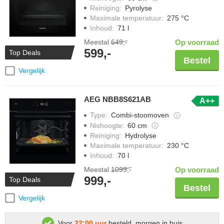
Reiniging
:
Pyrolyse
Maximale temperatuur
:
275 °C
Inhoud
:
71 l
Meestal
649,-
Op voorraad
599,-
Top Deals
Bestel
Vergelijk
AEG NBB8S621AB
A++
Type
:
Combi-stoomoven
Nishoogte
:
60 cm
Reiniging
:
Hydrolyse
Maximale temperatuur
:
230 °C
Inhoud
:
70 l
Meestal
1099,-
Op voorraad
999,-
Top Deals
Bestel
Vergelijk
Voor
22:00 uur
besteld, morgen in huis