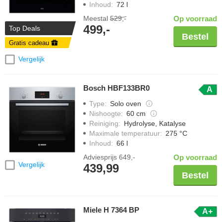
Inhoud
:
72 l
Meestal
529,-
Op voorraad
499,-
Top Deals
Bestel
Gratis cadeau
Vergelijk
Bosch HBF133BR0
A
Type
:
Solo oven
Nishoogte
:
60 cm
Reiniging
:
Hydrolyse, Katalyse
Maximale temperatuur
:
275 °C
Inhoud
:
66 l
Adviesprijs
649,-
Op voorraad
Vergelijk
439,99
Bestel
Miele H 7364 BP
A+