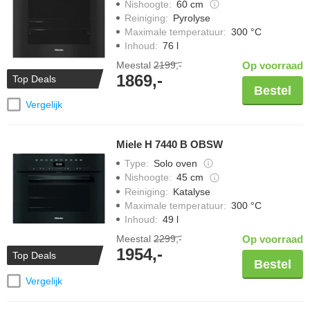
Nishoogte
:
60 cm
Reiniging
:
Pyrolyse
Maximale temperatuur
:
300 °C
Inhoud
:
76 l
Meestal
2199,-
Op voorraad
1869,-
Top Deals
Bestel
Vergelijk
Miele H 7440 B OBSW
Type
:
Solo oven
Nishoogte
:
45 cm
Reiniging
:
Katalyse
Maximale temperatuur
:
300 °C
Inhoud
:
49 l
Meestal
2299,-
Op voorraad
1954,-
Top Deals
Bestel
Vergelijk