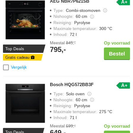
AEG NBR7P621SB
A+
Type
:
Combi-stoomoven
Nishoogte
:
60 cm
Reiniging
:
Pyrolyse
Maximale temperatuur
:
300 °C
Inhoud
:
72 l
Meestal
845,-
Op voorraad
795,-
Top Deals
Bestel
Gratis cadeau
Vergelijk
Bosch HQG572BB3F
A+
Type
:
Solo oven
Nishoogte
:
60 cm
Reiniging
:
Pyrolyse
Maximale temperatuur
:
275 °C
Inhoud
:
71 l
Meestal
699,-
Op voorraad
649,-
Top Deals