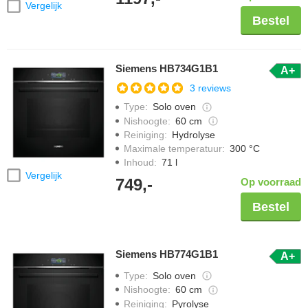
Vergelijk
Bestel
Siemens HB734G1B1
A+
3 reviews
Type
:
Solo oven
Nishoogte
:
60 cm
Reiniging
:
Hydrolyse
Maximale temperatuur
:
300 °C
Inhoud
:
71 l
Vergelijk
749,-
Op voorraad
Bestel
Siemens HB774G1B1
A+
Type
:
Solo oven
Nishoogte
:
60 cm
Reiniging
:
Pyrolyse