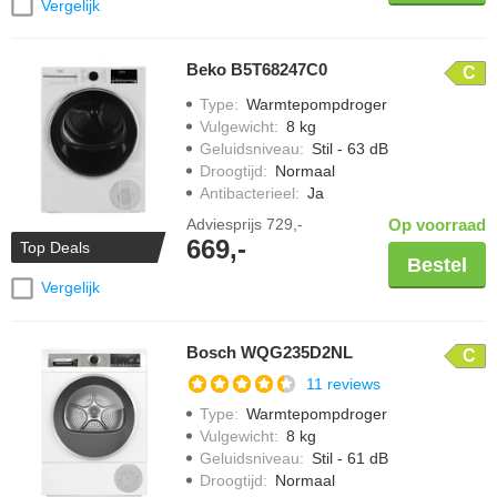
Vergelijk
Beko B5T68247C0
C
Type
:
Warmtepompdroger
Vulgewicht
:
8 kg
Geluidsniveau
:
Stil - 63 dB
Droogtijd
:
Normaal
Antibacterieel
:
Ja
Adviesprijs
729,-
Op voorraad
669,-
Top Deals
Bestel
Vergelijk
Bosch WQG235D2NL
C
11 reviews
Type
:
Warmtepompdroger
Vulgewicht
:
8 kg
Geluidsniveau
:
Stil - 61 dB
Droogtijd
:
Normaal