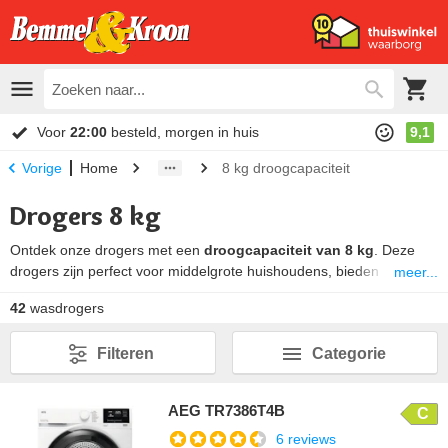
Voor
22:00
besteld, morgen in huis
9,1
Home
8 kg droogcapaciteit
Vorige
Drogers 8 kg
Ontdek onze drogers met een
droogcapaciteit van 8 kg
. Deze
drogers zijn perfect voor middelgrote huishoudens, bieden
meer...
energiezuinige droogoplossingen en zorgen voor uitstekende
42
wasdrogers
resultaten. Of je nu kiest voor een warmtepompdroger of
condensdroger voor 8 kg wasgoed, een droogtrommel met een
Filteren
Categorie
inhoud van 8 kilogram is ideaal voor het drogen van grotere
ladingen wasgoed. Zo wordt jouw kleding snel en efficiënt droog is,
keer op keer.
AEG TR7386T4B
C
6 reviews