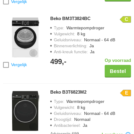
Vergelijk
Beko BM3T3824BC
C
Type
:
Warmtepompdroger
Vulgewicht
:
8 kg
Geluidsniveau
:
Normaal - 64 dB
Binnenverlichting
:
Ja
Anti-kreuk functie
:
Ja
499,-
Op voorraad
Vergelijk
Bestel
Beko B3T6823M2
E
Type
:
Warmtepompdroger
Vulgewicht
:
8 kg
Geluidsniveau
:
Normaal - 64 dB
Droogtijd
:
Normaal
Antibacterieel
:
Ja
Adviesprijs
699,-