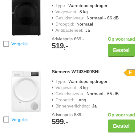
Type
:
Warmtepompdroger
Vulgewicht
:
8 kg
Geluidsniveau
:
Normaal - 66 dB
Droogtijd
:
Normaal
Antibacterieel
:
Ja
Adviesprijs
669,-
Op voorraad
Vergelijk
519,-
Bestel
Siemens WT43H00SNL
E
Type
:
Warmtepompdroger
Vulgewicht
:
8 kg
Geluidsniveau
:
Normaal - 65 dB
Droogtijd
:
Lang
Binnenverlichting
:
Ja
Adviesprijs
889,-
Op voorraad
Vergelijk
599,-
Bestel