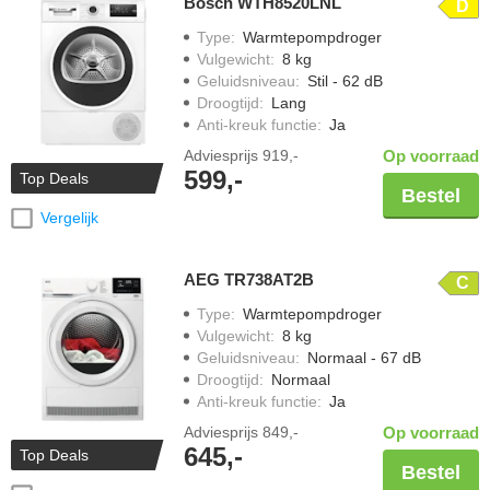
Bosch WTH8520LNL
D
Type
:
Warmtepompdroger
Vulgewicht
:
8 kg
Geluidsniveau
:
Stil - 62 dB
Droogtijd
:
Lang
Anti-kreuk functie
:
Ja
Adviesprijs
919,-
Op voorraad
599,-
Top Deals
Bestel
Vergelijk
AEG TR738AT2B
C
Type
:
Warmtepompdroger
Vulgewicht
:
8 kg
Geluidsniveau
:
Normaal - 67 dB
Droogtijd
:
Normaal
Anti-kreuk functie
:
Ja
Adviesprijs
849,-
Op voorraad
645,-
Top Deals
Bestel