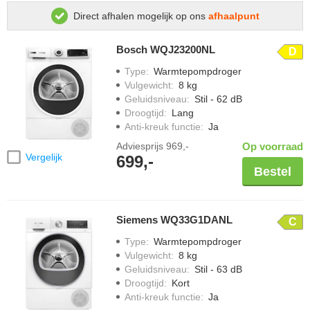
Direct afhalen mogelijk op ons
afhaalpunt
Bosch WQJ23200NL
D
Type
:
Warmtepompdroger
Vulgewicht
:
8 kg
Geluidsniveau
:
Stil - 62 dB
Droogtijd
:
Lang
Anti-kreuk functie
:
Ja
Adviesprijs
969,-
Op voorraad
Vergelijk
699,-
Bestel
Siemens WQ33G1DANL
C
Type
:
Warmtepompdroger
Vulgewicht
:
8 kg
Geluidsniveau
:
Stil - 63 dB
Droogtijd
:
Kort
Anti-kreuk functie
:
Ja