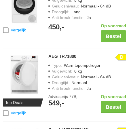
Vulgewicht
:
8 kg
Geluidsniveau
:
Normaal - 64 dB
Droogtijd
:
Lang
Anti-kreuk functie
:
Ja
450,-
Op voorraad
Vergelijk
Bestel
AEG TR71800
D
Type
:
Warmtepompdroger
Vulgewicht
:
8 kg
Geluidsniveau
:
Normaal - 64 dB
Droogtijd
:
Normaal
Anti-kreuk functie
:
Ja
Adviesprijs
779,-
Op voorraad
549,-
Top Deals
Bestel
Vergelijk