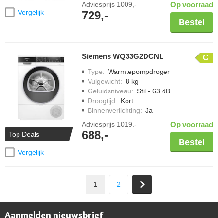
Adviesprijs
1009,-
Op voorraad
Vergelijk
729,-
Bestel
Siemens WQ33G2DCNL
C
Type
:
Warmtepompdroger
Vulgewicht
:
8 kg
Geluidsniveau
:
Stil - 63 dB
Droogtijd
:
Kort
Binnenverlichting
:
Ja
Adviesprijs
1019,-
Op voorraad
688,-
Top Deals
Bestel
Vergelijk
1
2
Aanmelden nieuwsbrief