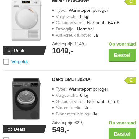
Miele TEA535WP
C
Type
:
Warmtepompdroger
Vulgewicht
:
8 kg
Geluidsniveau
:
Normaal - 64 dB
Droogtijd
:
Normaal
Anti-kreuk functie
:
Ja
Adviesprijs
1149,-
Op voorraad
1049,-
Top Deals
Bestel
Vergelijk
Beko BM3T3824A
C
Type
:
Warmtepompdroger
Vulgewicht
:
8 kg
Geluidsniveau
:
Normaal - 64 dB
Stoomfunctie
:
Ja
Binnenverlichting
:
Ja
Adviesprijs
629,-
Op voorraad
549,-
Top Deals
Bestel