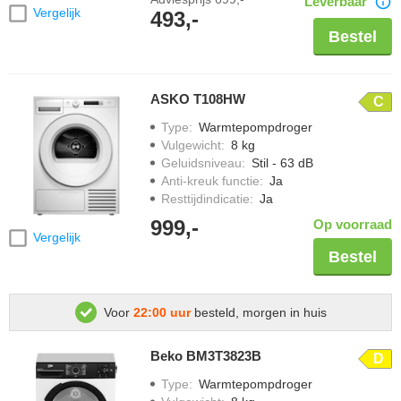
Leverbaar
Vergelijk
493,-
Bestel
ASKO T108HW
C
Type
:
Warmtepompdroger
Vulgewicht
:
8 kg
Geluidsniveau
:
Stil - 63 dB
Anti-kreuk functie
:
Ja
Resttijdindicatie
:
Ja
999,-
Op voorraad
Vergelijk
Bestel
Voor
22:00 uur
besteld, morgen in huis
Beko BM3T3823B
D
Type
:
Warmtepompdroger