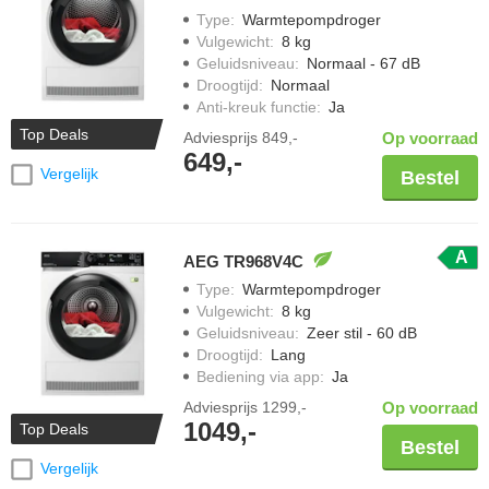
Type
:
Warmtepompdroger
Vulgewicht
:
8 kg
Geluidsniveau
:
Normaal - 67 dB
Droogtijd
:
Normaal
Anti-kreuk functie
:
Ja
Top Deals
Adviesprijs
849,-
Op voorraad
649,-
Vergelijk
Bestel
A
AEG TR968V4C
Type
:
Warmtepompdroger
Vulgewicht
:
8 kg
Geluidsniveau
:
Zeer stil - 60 dB
Droogtijd
:
Lang
Bediening via app
:
Ja
Adviesprijs
1299,-
Op voorraad
1049,-
Top Deals
Bestel
Vergelijk