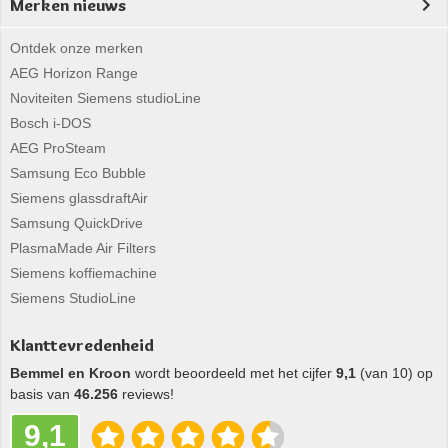
Merken nieuws
Ontdek onze merken
AEG Horizon Range
Noviteiten Siemens studioLine
Bosch i-DOS
AEG ProSteam
Samsung Eco Bubble
Siemens glassdraftAir
Samsung QuickDrive
PlasmaMade Air Filters
Siemens koffiemachine
Siemens StudioLine
Klanttevredenheid
Bemmel en Kroon
wordt beoordeeld met het cijfer
9,1
(van 10) op
basis van
46.256
reviews!
9,1