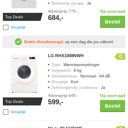
Bediening via app
:
Ja
Adviesprijs
779,-
Op voorraad
684,-
Top Deals
Bestel
Vergelijk
Gratis thuisbezorgd
, op een dag die jou uitkomt
LG RHX1008NWH
C
Type
:
Warmtepompdroger
Vulgewicht
:
8 kg
Geluidsniveau
:
Normaal - 64 dB
Droogtijd
:
Kort
Zelfreinigende condensor
:
Ja
Adviesprijs
649,-
Op voorraad
599,-
Top Deals
Bestel
Vergelijk