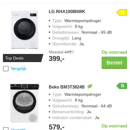
LG RHA1008NWK
D
Type
:
Warmtepompdroger
Vulgewicht
:
8 kg
Geluidsniveau
:
Normaal - 65 dB
Droogtijd
:
Lang
Stoomfunctie
:
Ja
Meestal
449,-
Op voorraad
399,-
Top Deals
Bestel
Vergelijk
B
Beko BM3T3824B
Type
:
Warmtepompdroger
Vulgewicht
:
8 kg
Geluidsniveau
:
Normaal - 64 dB
Binnenverlichting
:
Ja
Indicator condensbak
:
Ja
579,-
Op voorraad
Vergelijk