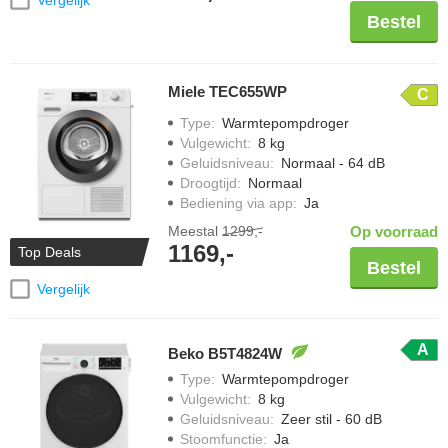
Bestel
Miele TEC655WP
C
Type
:
Warmtepompdroger
Vulgewicht
:
8 kg
Geluidsniveau
:
Normaal - 64 dB
Droogtijd
:
Normaal
Bediening via app
:
Ja
Meestal
1299,-
Op voorraad
1169,-
Top Deals
Bestel
Vergelijk
A
Beko B5T4824W
Type
:
Warmtepompdroger
Vulgewicht
:
8 kg
Geluidsniveau
:
Zeer stil - 60 dB
Stoomfunctie
:
Ja