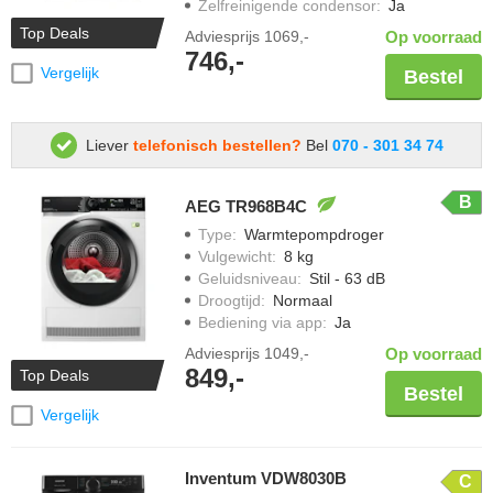
Zelfreinigende condensor
:
Ja
Top Deals
Adviesprijs
1069,-
Op voorraad
746,-
Vergelijk
Bestel
Liever
telefonisch bestellen?
Bel
070 - 301 34 74
B
AEG TR968B4C
Type
:
Warmtepompdroger
Vulgewicht
:
8 kg
Geluidsniveau
:
Stil - 63 dB
Droogtijd
:
Normaal
Bediening via app
:
Ja
Adviesprijs
1049,-
Op voorraad
849,-
Top Deals
Bestel
Vergelijk
Inventum VDW8030B
C