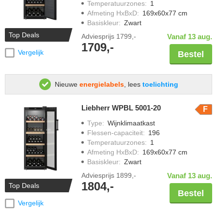
Temperatuurzones
:
1
Afmeting HxBxD
:
169x60x77 cm
Basiskleur
:
Zwart
Top Deals
Adviesprijs
1799,-
Vanaf 13 aug.
1709,-
Vergelijk
Bestel
Nieuwe
energielabels
, lees
toelichting
Liebherr WPBL 5001-20
F
Type
:
Wijnklimaatkast
Flessen-capaciteit
:
196
Temperatuurzones
:
1
Afmeting HxBxD
:
169x60x77 cm
Basiskleur
:
Zwart
Adviesprijs
1899,-
Vanaf 13 aug.
1804,-
Top Deals
Bestel
Vergelijk