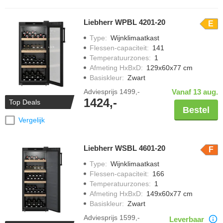
Liebherr WPBL 4201-20
E
Type
:
Wijnklimaatkast
Flessen-capaciteit
:
141
Temperatuurzones
:
1
Afmeting HxBxD
:
129x60x77 cm
Basiskleur
:
Zwart
Adviesprijs
1499,-
Vanaf 13 aug.
1424,-
Top Deals
Bestel
Vergelijk
Liebherr WSBL 4601-20
F
Type
:
Wijnklimaatkast
Flessen-capaciteit
:
166
Temperatuurzones
:
1
Afmeting HxBxD
:
149x60x77 cm
Basiskleur
:
Zwart
Adviesprijs
1599,-
Leverbaar