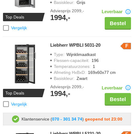
Basiskleur
:
Grijs
Adviesprijs
2099,-
Leverbaar
1994,-
Top Deals
Bestel
Vergelijk
Liebherr WPBLI 5031-20
F
Type
:
Wijnklimaatkast
Flessen-capaciteit
:
196
Temperatuurzones
:
1
Afmeting HxBxD
:
169x60x77 cm
Basiskleur
:
Zwart
Adviesprijs
2099,-
Leverbaar
1994,-
Top Deals
Bestel
Vergelijk
Klantenservice (
070 - 301 34 74
)
geopend tot 23:00
Liebherr WPBLI 5231-20