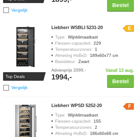
Bestel
Vergelijk
Liebherr WSBLI 5231-20
E
Type
:
Wijnklimaatkast
Flessen-capaciteit
:
229
Temperatuurzones
:
1
Afmeting HxBxD
:
189x60x77 cm
Basiskleur
:
Zwart
Adviesprijs
2099,-
Vanaf 13 aug.
1994,-
Top Deals
Bestel
Vergelijk
Liebherr WPSD 5252-20
F
Type
:
Wijnklimaatkast
Flessen-capaciteit
:
155
Temperatuurzones
:
2
Afmeting HxBxD
:
186x60x68 cm