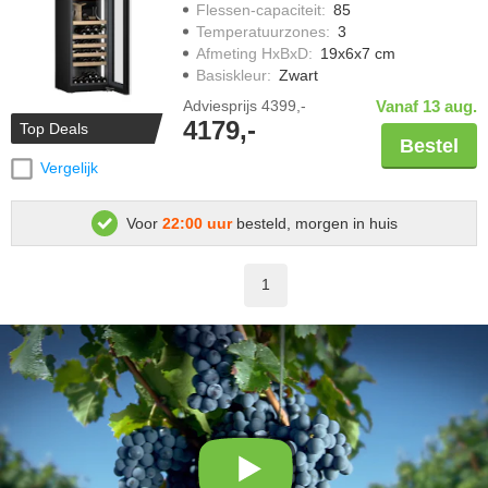
Flessen-capaciteit
:
85
Temperatuurzones
:
3
Afmeting HxBxD
:
19x6x7 cm
Basiskleur
:
Zwart
Adviesprijs
4399,-
Vanaf 13 aug.
4179,-
Top Deals
Bestel
Vergelijk
Voor
22:00 uur
besteld, morgen in huis
1