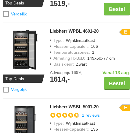
1519,-
Top Deals
Bestel
Vergelijk
Liebherr WPBL 4601-20
E
Type
:
Wijnklimaatkast
Flessen-capaciteit
:
166
Temperatuurzones
:
1
Afmeting HxBxD
:
149x60x77 cm
Basiskleur
:
Zwart
Adviesprijs
1699,-
Vanaf 13 aug.
1614,-
Top Deals
Bestel
Vergelijk
Liebherr WSBL 5001-20
E
2 reviews
Type
:
Wijnklimaatkast
Flessen-capaciteit
:
196