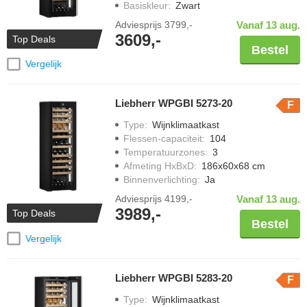
Basiskleur
:
Zwart
Adviesprijs
3799,-
Vanaf 13 aug.
3609,-
Top Deals
Bestel
Vergelijk
Liebherr WPGBI 5273-20
F
Type
:
Wijnklimaatkast
Flessen-capaciteit
:
104
Temperatuurzones
:
3
Afmeting HxBxD
:
186x60x68 cm
Binnenverlichting
:
Ja
Adviesprijs
4199,-
Vanaf 13 aug.
3989,-
Top Deals
Bestel
Vergelijk
Liebherr WPGBI 5283-20
F
Type
:
Wijnklimaatkast