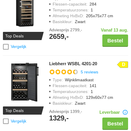
Flessen-capaciteit
:
284
Temperatuurzones
:
1
Afmeting HxBxD
:
205x75x77 cm
Basiskleur
:
Zwart
Adviesprijs
2799,-
Vanaf 13 aug.
2659,-
Top Deals
Bestel
Vergelijk
Liebherr WSBL 4201-20
D
5 reviews
Type
:
Wijnklimaatkast
Flessen-capaciteit
:
141
Temperatuurzones
:
1
Afmeting HxBxD
:
129x60x77 cm
Basiskleur
:
Zwart
Top Deals
Adviesprijs
1399,-
Leverbaar
1329,-
Vergelijk
Bestel