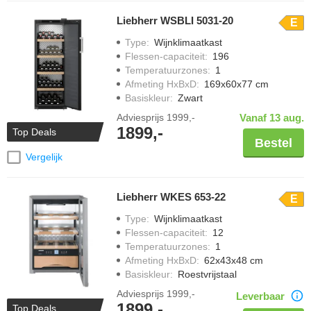
Liebherr WSBLI 5031-20
E
Type
:
Wijnklimaatkast
Flessen-capaciteit
:
196
Temperatuurzones
:
1
Afmeting HxBxD
:
169x60x77 cm
Basiskleur
:
Zwart
Adviesprijs
1999,-
Vanaf 13 aug.
1899,-
Top Deals
Bestel
Vergelijk
Liebherr WKES 653-22
E
Type
:
Wijnklimaatkast
Flessen-capaciteit
:
12
Temperatuurzones
:
1
Afmeting HxBxD
:
62x43x48 cm
Basiskleur
:
Roestvrijstaal
Adviesprijs
1999,-
Leverbaar
1899,-
Top Deals