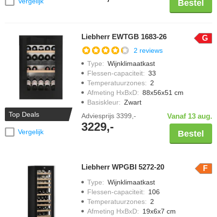
Vergelijk
Bestel
Liebherr EWTGB 1683-26
G
2 reviews
Type
:
Wijnklimaatkast
Flessen-capaciteit
:
33
Temperatuurzones
:
2
Afmeting HxBxD
:
88x56x51 cm
Basiskleur
:
Zwart
Top Deals
Adviesprijs
3399,-
Vanaf 13 aug.
3229,-
Vergelijk
Bestel
Liebherr WPGBI 5272-20
F
Type
:
Wijnklimaatkast
Flessen-capaciteit
:
106
Temperatuurzones
:
2
Afmeting HxBxD
:
19x6x7 cm