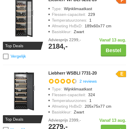
F
Type
:
Wijnklimaatkast
Flessen-capaciteit
:
229
Temperatuurzones
:
1
Afmeting HxBxD
:
189x60x77 cm
Basiskleur
:
Zwart
Adviesprijs
2299,-
Vanaf 13 aug.
2184,-
Top Deals
Bestel
Vergelijk
Liebherr WSBLI 7731-20
E
2 reviews
Type
:
Wijnklimaatkast
Flessen-capaciteit
:
324
Temperatuurzones
:
1
Afmeting HxBxD
:
205x75x77 cm
Basiskleur
:
Zwart
Top Deals
Adviesprijs
2399,-
Vanaf 13 aug.
2279,-