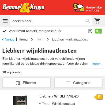
Voor
22:00
besteld, morgen in huis
9,1
Home
Liebherr wijnklimaatkast
Vorige
Liebherr wijnklimaatkasten
Een Liebherr wijnklimaatkast houdt verschillende wijnen
tegelijkertijd op de ideale drinktemperatuur. Voor de echte
meer...
wijnliefhebber is een wijnklimaatkast dan ook een must. Met apart
18
wijnkasten
instelbare temperatuur zones zorgen wijn klimaatkasten voor de
beste bewaartemperatuur voor je gehele wijncollectie. Kies een
Filteren
Categorie
wijnkoelkast met het voor jou gewenste aantal
temperatuurzones
en aantal flessen wat je in de wijnkast kunt bewaren.
Liebherr WFBLI 7741-20
E
Type
:
Wijnklimaatkast