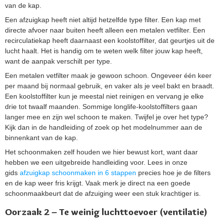
van de kap.
Een afzuigkap heeft niet altijd hetzelfde type filter. Een kap met
directe afvoer naar buiten heeft alleen een metalen vetfilter. Een
recirculatiekap heeft daarnaast een koolstoffilter, dat geurtjes uit de
lucht haalt. Het is handig om te weten welk filter jouw kap heeft,
want de aanpak verschilt per type.
Een metalen vetfilter maak je gewoon schoon. Ongeveer één keer
per maand bij normaal gebruik, en vaker als je veel bakt en braadt.
Een koolstoffilter kun je meestal niet reinigen en vervang je elke
drie tot twaalf maanden. Sommige longlife-koolstoffilters gaan
langer mee en zijn wel schoon te maken. Twijfel je over het type?
Kijk dan in de handleiding of zoek op het modelnummer aan de
binnenkant van de kap.
Het schoonmaken zelf houden we hier bewust kort, want daar
hebben we een uitgebreide handleiding voor. Lees in onze
gids
afzuigkap schoonmaken in 6 stappen
precies hoe je de filters
en de kap weer fris krijgt. Vaak merk je direct na een goede
schoonmaakbeurt dat de afzuiging weer een stuk krachtiger is.
Oorzaak 2 – Te weinig luchttoevoer (ventilatie)