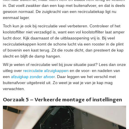
in. Dat voelt zwakker dan een kap met buitenafvoer, en dat is deels
gewoon normaal. De zuigkracht van een recirculatiekap ligt nu
eenmaal lager.
Toch kun je ook bij recirculatie veel verbeteren. Controleer of het
koolstoffilter niet verzadigd is, want een vol koolstoffilter laat amper
lucht door. Kijk daarnaast of de uitblaasopening vrij is. Bij veel
recirculatiekappen komt de schone lucht via een rooster in de plint
of bovenin een kast terug. Zit die route dicht, dan presteert de kap
slecht en blijft de damp hangen.
Wil je weten of recirculatie wel bij jouw situatie past? Lees dan onze
uitleg over
recirculatie afzuigkappen
en de voor- en nadelen van
een
afzuigkap zonder afvoer
. Daar leggen we het verschil met
buitenafvoer uitgebreid uit. Zo weet je wat je van je kap mag
verwachten.
Oorzaak 5 – Verkeerde montage of instellingen