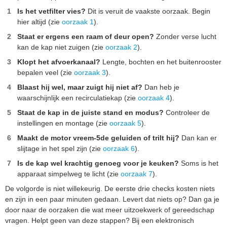
Is het vetfilter vies?
Dit is veruit de vaakste oorzaak. Begin
hier altijd (zie
oorzaak 1
).
Staat er ergens een raam of deur open?
Zonder verse lucht
kan de kap niet zuigen (zie
oorzaak 2
).
Klopt het afvoerkanaal?
Lengte, bochten en het buitenrooster
bepalen veel (zie
oorzaak 3
).
Blaast hij wel, maar zuigt hij niet af?
Dan heb je
waarschijnlijk een recirculatiekap (zie
oorzaak 4
).
Staat de kap in de juiste stand en modus?
Controleer de
instellingen en montage (zie
oorzaak 5
).
Maakt de motor vreem-5de geluiden of trilt hij?
Dan kan er
slijtage in het spel zijn (zie
oorzaak 6
).
Is de kap wel krachtig genoeg voor je keuken?
Soms is het
apparaat simpelweg te licht (zie
oorzaak 7
).
De volgorde is niet willekeurig. De eerste drie checks kosten niets
en zijn in een paar minuten gedaan. Levert dat niets op? Dan ga je
door naar de oorzaken die wat meer uitzoekwerk of gereedschap
vragen. Helpt geen van deze stappen? Bij een elektronisch