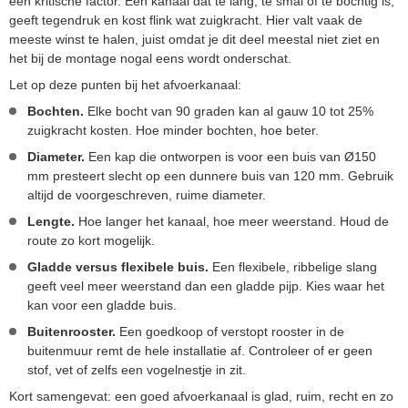
een kritische factor. Een kanaal dat te lang, te smal of te bochtig is,
geeft tegendruk en kost flink wat zuigkracht. Hier valt vaak de
meeste winst te halen, juist omdat je dit deel meestal niet ziet en
het bij de montage nogal eens wordt onderschat.
Let op deze punten bij het afvoerkanaal:
Bochten.
Elke bocht van 90 graden kan al gauw 10 tot 25%
zuigkracht kosten. Hoe minder bochten, hoe beter.
Diameter.
Een kap die ontworpen is voor een buis van Ø150
mm presteert slecht op een dunnere buis van 120 mm. Gebruik
altijd de voorgeschreven, ruime diameter.
Lengte.
Hoe langer het kanaal, hoe meer weerstand. Houd de
route zo kort mogelijk.
Gladde versus flexibele buis.
Een flexibele, ribbelige slang
geeft veel meer weerstand dan een gladde pijp. Kies waar het
kan voor een gladde buis.
Buitenrooster.
Een goedkoop of verstopt rooster in de
buitenmuur remt de hele installatie af. Controleer of er geen
stof, vet of zelfs een vogelnestje in zit.
Kort samengevat: een goed afvoerkanaal is glad, ruim, recht en zo