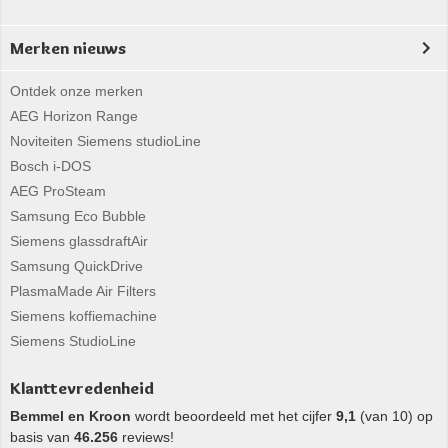
Merken nieuws
Ontdek onze merken
AEG Horizon Range
Noviteiten Siemens studioLine
Bosch i-DOS
AEG ProSteam
Samsung Eco Bubble
Siemens glassdraftAir
Samsung QuickDrive
PlasmaMade Air Filters
Siemens koffiemachine
Siemens StudioLine
Klanttevredenheid
Bemmel en Kroon
wordt beoordeeld met het cijfer
9,1
(van 10) op
basis van
46.256
reviews!