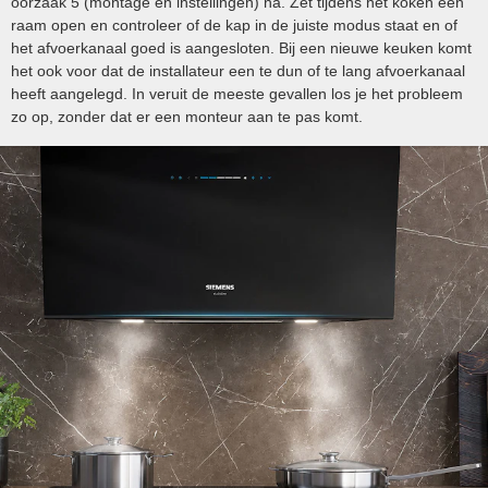
oorzaak 5 (montage en instellingen) na. Zet tijdens het koken een
raam open en controleer of de kap in de juiste modus staat en of
het afvoerkanaal goed is aangesloten. Bij een nieuwe keuken komt
het ook voor dat de installateur een te dun of te lang afvoerkanaal
heeft aangelegd. In veruit de meeste gevallen los je het probleem
zo op, zonder dat er een monteur aan te pas komt.