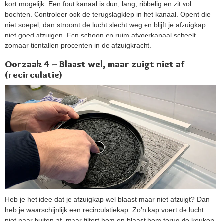
kort mogelijk. Een fout kanaal is dun, lang, ribbelig en zit vol
bochten. Controleer ook de terugslagklep in het kanaal. Opent die
niet soepel, dan stroomt de lucht slecht weg en blijft je afzuigkap
niet goed afzuigen. Een schoon en ruim afvoerkanaal scheelt
zomaar tientallen procenten in de afzuigkracht.
Oorzaak 4 – Blaast wel, maar zuigt niet af
(recirculatie)
Heb je het idee dat je afzuigkap wel blaast maar niet afzuigt? Dan
heb je waarschijnlijk een recirculatiekap. Zo’n kap voert de lucht
niet naar buiten af, maar filtert hem en blaast hem terug de keuken