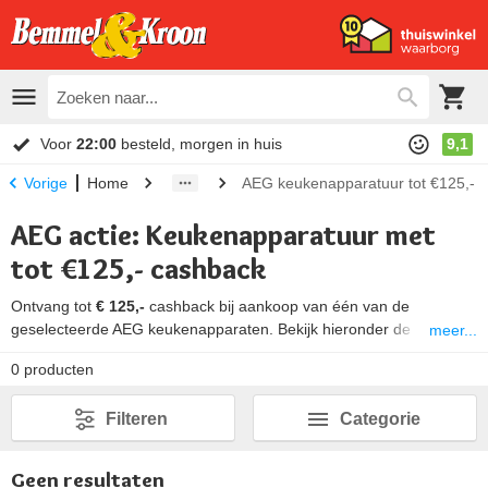
Voor
22:00
besteld, morgen in huis
9,1
Home
AEG keukenapparatuur tot €125,- 
Vorige
AEG actie: Keukenapparatuur met
tot €125,- cashback
Ontvang tot
€ 125,-
cashback bij aankoop van één van de
geselecteerde AEG keukenapparaten. Bekijk hieronder de
meer...
deelnemende modellen en het cashback bedrag per model.
0
producten
Looptijd actie:
15 september t/m 16 november 2025
Registreren:
t/m 30 november 2025
Filteren
Categorie
Geen resultaten