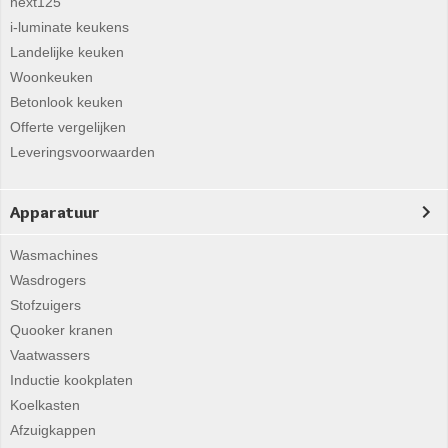
next125
i-luminate keukens
Landelijke keuken
Woonkeuken
Betonlook keuken
Offerte vergelijken
Leveringsvoorwaarden
Apparatuur
Wasmachines
Wasdrogers
Stofzuigers
Quooker kranen
Vaatwassers
Inductie kookplaten
Koelkasten
Afzuigkappen