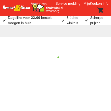
Service melding
MijnKeuken info
Vacatures
Dagelijks voor
22:00
besteld,
3 échte
Scherpe
morgen in huis
winkels
prijzen