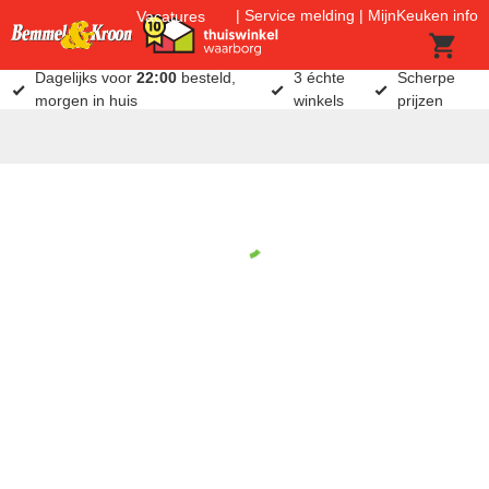
Service melding
MijnKeuken info
Vacatures
Dagelijks voor
22:00
besteld,
3 échte
Scherpe
morgen in huis
winkels
prijzen