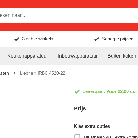
3 échte winkels
Scherpe prijzen
Keukenapparatuur
Inbouwapparatuur
Buiten koken
asten
Liebherr IRBC 4520-22
Leverbaar. Voor 22.00 uur
Prijs
Kies extra opties
Bij afhalen
extra kortin
40,-