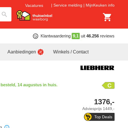
Service melding
MijnKeuken info
Vacatures
Klantwaardering
9,1
uit
46.256
reviews
Aanbiedingen
Winkels / Contact
 besteld, 14 augustus in huis.
C
1376,-
Adviesprijs
1449,-
Top Deals
g