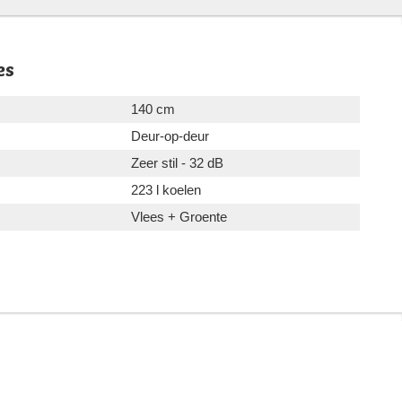
es
140 cm
Deur-op-deur
Zeer stil - 32 dB
223 l koelen
Vlees + Groente