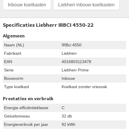
Inbouw koelkasten
Liebherr inbouw koelkasten
Specificaties Liebherr IRBCI 4550-22
Algemeen
Naam (NL)
IRBci 4550
Fabrikant
Liebherr
EAN
4016803113478
Serie
Liebherr Prime
Bouwvorm
Inbouw
Type koelkast
Koelkast zonder vriesvak
Prestaties en verbruik
Energie-efficiëntieklasse
C
Geluidsniveau
32 db
Energieverbruik per jaar
92 kWh