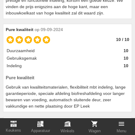
prettige en functionele indeling, kortom een goede keuze. We
vinden de prijs enigszins aan de hoge kant, maar een
inbouwkoelkast van hoge kwaliteit zal dit waard zijn.
Pure kwaliteit
op 09-09-2024
10 / 10
Duurzaamheid
10
Gebruiksgemak
10
Indeling
10
Pure kwaliteit
Gebruik van kwaliteitsmaterialen, flexibiliteit mbt indeling, lange
garantieperiode, speciale afdeling biofreshafdeling voor langer
bewaren van voeding, automatisch sluitende deur, zeer
vakkundige en nette plaatsing door EP Leek
Kobus
op 28-07-2024
Keukens
Apparatuur
Winkels
Wagen
Menu
10 / 10