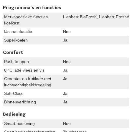
Programma's en functies
Merkspecifieke functies
Liebherr BioFresh, Liebherr FreshAir
koelkast
IJscrushfunctie
Nee
Superkoelen
Ja
Comfort
Push to open
Nee
0 °C lade vlees en vis
Ja
Groente- en fruitlade met
Ja
luchtvochtigheidsregeling
Soft-Close
Ja
Binnenverlichting
Ja
Bediening
Smart bediening
Nee
Soort bedieningselementen
Touchscreen