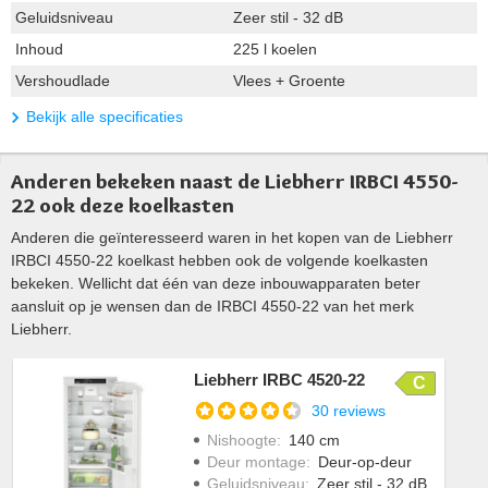
Geluidsniveau
Zeer stil - 32 dB
Inhoud
225 l koelen
Vershoudlade
Vlees + Groente
Bekijk alle specificaties
Anderen bekeken naast de Liebherr IRBCI 4550-
22 ook deze koelkasten
Anderen die geïnteresseerd waren in het kopen van de Liebherr
IRBCI 4550-22 koelkast hebben ook de volgende koelkasten
bekeken. Wellicht dat één van deze inbouwapparaten beter
aansluit op je wensen dan de IRBCI 4550-22 van het merk
Liebherr.
Liebherr IRBC 4520-22
C
30 reviews
Nishoogte
:
140 cm
Deur montage
:
Deur-op-deur
Geluidsniveau
:
Zeer stil - 32 dB