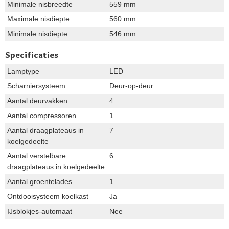
Minimale nisbreedte
559 mm
Maximale nisdiepte
560 mm
Minimale nisdiepte
546 mm
Specificaties
Lamptype
LED
Scharniersysteem
Deur-op-deur
Aantal deurvakken
4
Aantal compressoren
1
Aantal draagplateaus in
7
koelgedeelte
Aantal verstelbare
6
draagplateaus in koelgedeelte
Aantal groentelades
1
Ontdooisysteem koelkast
Ja
IJsblokjes-automaat
Nee