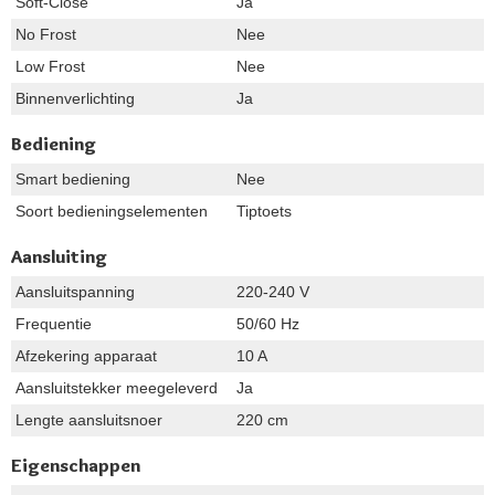
Soft-Close
Ja
No Frost
Nee
Low Frost
Nee
Binnenverlichting
Ja
Bediening
Smart bediening
Nee
Soort bedieningselementen
Tiptoets
Aansluiting
Aansluitspanning
220-240 V
Frequentie
50/60 Hz
Afzekering apparaat
10 A
Aansluitstekker meegeleverd
Ja
Lengte aansluitsnoer
220 cm
Eigenschappen