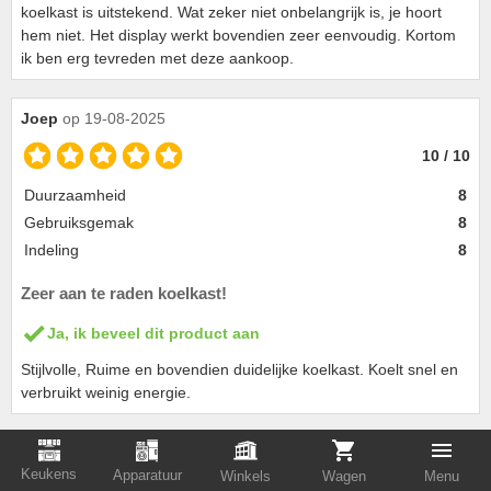
koelkast is uitstekend. Wat zeker niet onbelangrijk is, je hoort
hem niet. Het display werkt bovendien zeer eenvoudig. Kortom
ik ben erg tevreden met deze aankoop.
Joep
op 19-08-2025
10 / 10
Duurzaamheid
8
Gebruiksgemak
8
Indeling
8
Zeer aan te raden koelkast!
Ja, ik beveel dit product aan
Stijlvolle, Ruime en bovendien duidelijke koelkast. Koelt snel en
verbruikt weinig energie.
Eric
op 18-06-2025
Keukens
Apparatuur
Winkels
Wagen
Menu
9 / 10