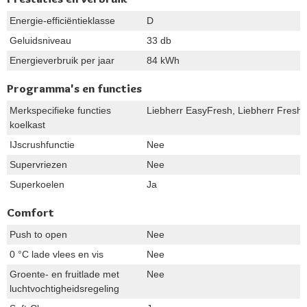
Energie-efficiëntieklasse
D
Geluidsniveau
33 db
Energieverbruik per jaar
84 kWh
Programma's en functies
Merkspecifieke functies
Liebherr EasyFresh, Liebherr FreshAi
koelkast
IJscrushfunctie
Nee
Supervriezen
Nee
Superkoelen
Ja
Comfort
Push to open
Nee
0 °C lade vlees en vis
Nee
Groente- en fruitlade met
Nee
luchtvochtigheidsregeling