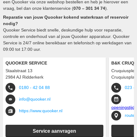
een Quooker via onze webshop bestellen en heb je hierover een
vraag, bel dan onze klantenservice (
070 – 301 34 74
).
Reparatie van jouw Quooker kokend waterkraan of reservoir
nodig?
Quooker Service biedt snelle, deskundige hulp voor reparatie,
controle en onderhoud van al jouw Quooker apparatuur. Quooker
Service is 24/7 online bereikbaar en telefonisch op werkdagen van
09:00 tot 17:00 uur.
QUOOKER SERVICE
B&K CRUQU
Staalstraat 13
Cruquiusplei
2984 AJ Ridderkerk
Cruquiusplaz
0180 - 42 04 88
023 -
info@quooker.nl
openingstijd
https://www.quooker.nl
routeb
Service aanvragen