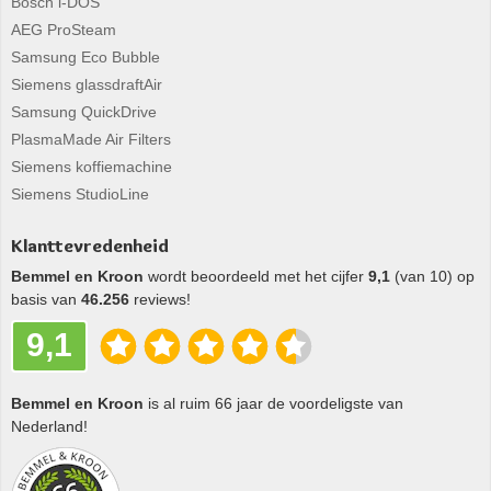
Bosch i-DOS
AEG ProSteam
Samsung Eco Bubble
Siemens glassdraftAir
Samsung QuickDrive
PlasmaMade Air Filters
Siemens koffiemachine
Siemens StudioLine
Klanttevredenheid
Bemmel en Kroon
wordt beoordeeld met het cijfer
9,1
(van 10) op
basis van
46.256
reviews!
9,1
Bemmel en Kroon
is al ruim 66 jaar de voordeligste van
Nederland!