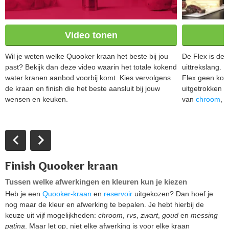
Video tonen
Wil je weten welke Quooker kraan het beste bij jou
De Flex is de 
past? Bekijk dan deze video waarin het totale kokend
uittrekslang. 
water kranen aanbod voorbij komt. Kies vervolgens
Flex geen kok
de kraan en finish die het beste aansluit bij jouw
uitgetrokken i
wensen en keuken.
van
chroom
, 
Finish Quooker kraan
Tussen welke afwerkingen en kleuren kun je kiezen
Heb je een
Quooker-kraan
en
reservoir
uitgekozen? Dan hoef je
nog maar de kleur en afwerking te bepalen. Je hebt hierbij de
keuze uit vijf mogelijkheden:
chroom
,
rvs
,
zwart
,
goud
en
messing
patina
. Maar let op, niet elke afwerking is voor elke kraan