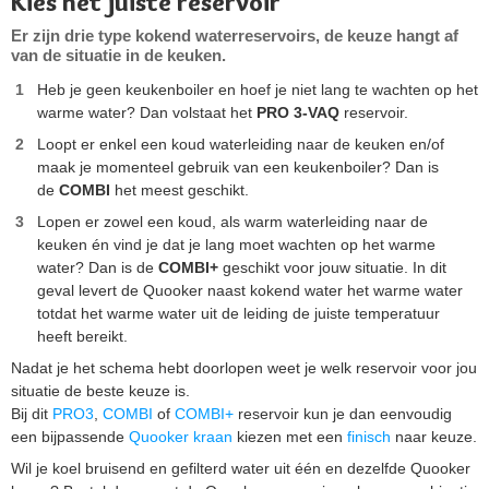
Kies het juiste reservoir
Er zijn drie type kokend waterreservoirs, de keuze hangt af
van de situatie in de keuken.
Heb je geen keukenboiler en hoef je niet lang te wachten op het
warme water? Dan volstaat het
PRO 3-VAQ
reservoir.
Loopt er enkel een koud waterleiding naar de keuken en/of
maak je momenteel gebruik van een keukenboiler? Dan is
de
COMBI
het meest geschikt.
Lopen er zowel een koud, als warm waterleiding naar de
keuken én vind je dat je lang moet wachten op het warme
water? Dan is de
COMBI+
geschikt voor jouw situatie. In dit
geval levert de Quooker naast kokend water het warme water
totdat het warme water uit de leiding de juiste temperatuur
heeft bereikt.
Nadat je het schema hebt doorlopen weet je welk reservoir voor jou
situatie de beste keuze is.
Bij dit
PRO3
,
COMBI
of
COMBI+
reservoir kun je dan eenvoudig
een bijpassende
Quooker kraan
kiezen met een
finisch
naar keuze.
Wil je koel bruisend en gefilterd water uit één en dezelfde Quooker