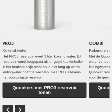
PRO3
COMBI
Kokend water
Kokend en w
Het PRO3 reservoir levert 3 liter kokend water. Dit
Met de Quook
reservoir wordt toegepast als er geen keukenboiler
water verleden
in het keukenkastje staat en je niet lang op warm
leidingwater m
leidingwater hoeft te wachten. De PRO3 is tevens
Quooker reserv
het voordeligste reservoir.
voor de gewon
Quookers met PRO3 reservoir
Quooke
tonen