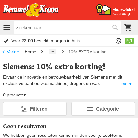
Voor
22:00
besteld, morgen in huis
9,1
Home
10% EXTRA korting
Vorige
Siemens: 10% extra korting!
Ervaar de innovatie en betrouwbaarheid van Siemens met dit
exclusieve aanbod wasmachines, drogers en was-
meer...
droogcombinatyies. Profiteer tijdelijk van
10% extra korting
0
producten
bovenop onze
laagste internetprijzen
. Krachtige prestaties,
energiezuinig en stijlvol – en dat voor een ongekend scherpe prijs.
Filteren
Categorie
Geen resultaten
We hebben geen resultaten kunnen vinden voor je zoekterm,