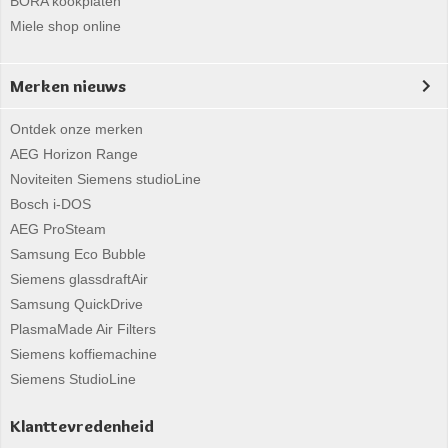
BORA kookplaten
Miele shop online
Merken nieuws
Ontdek onze merken
AEG Horizon Range
Noviteiten Siemens studioLine
Bosch i-DOS
AEG ProSteam
Samsung Eco Bubble
Siemens glassdraftAir
Samsung QuickDrive
PlasmaMade Air Filters
Siemens koffiemachine
Siemens StudioLine
Klanttevredenheid