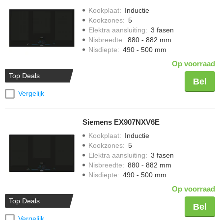
Kookplaat
:
Inductie
Kookzones
:
5
Elektra aansluiting
:
3 fasen
Nisbreedte
:
880 - 882 mm
Nisdiepte
:
490 - 500 mm
Op voorraad
Top Deals
Bel
Vergelijk
Siemens EX907NXV6E
Kookplaat
:
Inductie
Kookzones
:
5
Elektra aansluiting
:
3 fasen
Nisbreedte
:
880 - 882 mm
Nisdiepte
:
490 - 500 mm
Op voorraad
Top Deals
Bel
Vergelijk