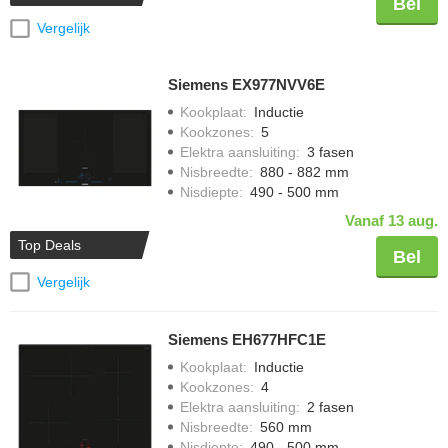
Bel
Vergelijk
Siemens EX977NVV6E
Kookplaat
:
Inductie
Kookzones
:
5
Elektra aansluiting
:
3 fasen
Nisbreedte
:
880 - 882 mm
Nisdiepte
:
490 - 500 mm
Vanaf 13 aug.
Top Deals
Bel
Vergelijk
Siemens EH677HFC1E
Kookplaat
:
Inductie
Kookzones
:
4
Elektra aansluiting
:
2 fasen
Nisbreedte
:
560 mm
Nisdiepte
:
490 - 500 mm