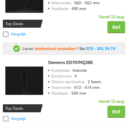
Nisbreedte
:
560 - 562 mm
Nisdiepte
:
490 mm
Vanaf 13 aug.
Top Deals
Bel
Vergelijk
Liever
telefonisch bestellen?
Bel
070 - 301 34 74
Siemens ED707HQ26E
Kookplaat
:
Inductie
Kookzones
:
4
Elektra aansluiting
:
2 fasen
Nisbreedte
:
672 - 674 mm
Nisdiepte
:
500 mm
Vanaf 13 aug.
Top Deals
Bel
Vergelijk