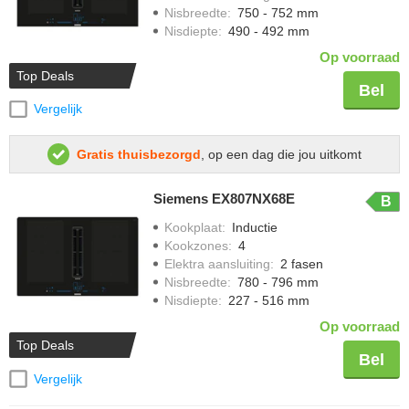
Nisbreedte
:
750 - 752 mm
Nisdiepte
:
490 - 492 mm
Op voorraad
Top Deals
Bel
Vergelijk
Gratis thuisbezorgd
, op een dag die jou uitkomt
Siemens EX807NX68E
B
Kookplaat
:
Inductie
Kookzones
:
4
Elektra aansluiting
:
2 fasen
Nisbreedte
:
780 - 796 mm
Nisdiepte
:
227 - 516 mm
Op voorraad
Top Deals
Bel
Vergelijk