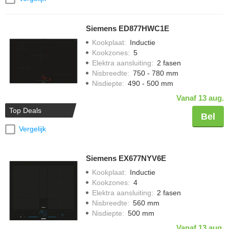
Siemens ED877HWC1E
Kookplaat
:
Inductie
Kookzones
:
5
Elektra aansluiting
:
2 fasen
Nisbreedte
:
750 - 780 mm
Nisdiepte
:
490 - 500 mm
Vanaf 13 aug.
Top Deals
Bel
Vergelijk
Siemens EX677NYV6E
Kookplaat
:
Inductie
Kookzones
:
4
Elektra aansluiting
:
2 fasen
Nisbreedte
:
560 mm
Nisdiepte
:
500 mm
Vanaf 13 aug.