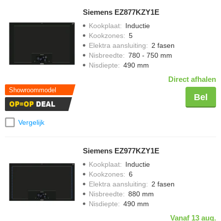
Siemens EZ877KZY1E
Kookplaat
:
Inductie
Kookzones
:
5
Elektra aansluiting
:
2 fasen
Nisbreedte
:
780 - 750 mm
Nisdiepte
:
490 mm
Direct afhalen
Showroommodel
Bel
Vergelijk
Siemens EZ977KZY1E
Kookplaat
:
Inductie
Kookzones
:
6
Elektra aansluiting
:
2 fasen
Nisbreedte
:
880 mm
Nisdiepte
:
490 mm
Vanaf 13 aug.