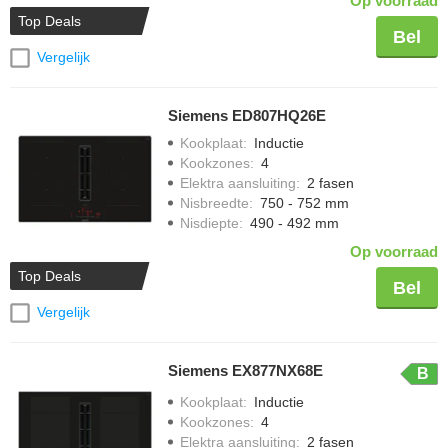
Op voorraad
Top Deals
Bel
Vergelijk
Siemens ED807HQ26E
Kookplaat
:
Inductie
Kookzones
:
4
Elektra aansluiting
:
2 fasen
Nisbreedte
:
750 - 752 mm
Nisdiepte
:
490 - 492 mm
Op voorraad
Top Deals
Bel
Vergelijk
Siemens EX877NX68E
B
Kookplaat
:
Inductie
Kookzones
:
4
Elektra aansluiting
:
2 fasen