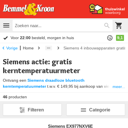
Voor
22:00
besteld, morgen in huis
9,1
Home
Siemens 4 inbouwapparaten gratis
Vorige
Siemens actie: gratis
kerntemperatuurmeter
Ontvang een
Siemens draadloze bluetooth
kerntemperatuurmeter
t.w.v. € 149,95 bij aankoop van vier
meer...
Siemens inbouwapparaten, waaronder een inductiekookplaat of
46
producten
inductiekookplaat met afzuiging. Bekijk hieronder de deelnemende
modellen.
Filteren
Categorie
Looptijd actie:
1 april t/m 31 maart 2026
Registreren:
t/m 30 april 2026
Siemens EX977NXV6E