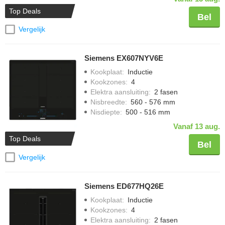
Top Deals
Bel
Vergelijk
Siemens EX607NYV6E
Kookplaat
:
Inductie
Kookzones
:
4
Elektra aansluiting
:
2 fasen
Nisbreedte
:
560 - 576 mm
Nisdiepte
:
500 - 516 mm
Vanaf 13 aug.
Top Deals
Bel
Vergelijk
Siemens ED677HQ26E
Kookplaat
:
Inductie
Kookzones
:
4
Elektra aansluiting
:
2 fasen