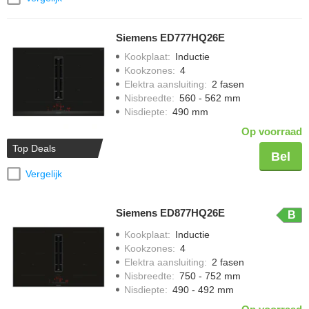
Siemens ED777HQ26E
Kookplaat
:
Inductie
Kookzones
:
4
Elektra aansluiting
:
2 fasen
Nisbreedte
:
560 - 562 mm
Nisdiepte
:
490 mm
Op voorraad
Top Deals
Bel
Vergelijk
Siemens ED877HQ26E
B
Kookplaat
:
Inductie
Kookzones
:
4
Elektra aansluiting
:
2 fasen
Nisbreedte
:
750 - 752 mm
Nisdiepte
:
490 - 492 mm