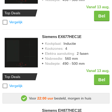
Vanaf 13 aug.
Top Deals
Bel
Vergelijk
Siemens EX677HEC1E
Kookplaat
:
Inductie
Kookzones
:
4
Elektra aansluiting
:
2 fasen
Nisbreedte
:
560 mm
Nisdiepte
:
490 - 500 mm
Vanaf 13 aug.
Top Deals
Bel
Vergelijk
Voor
22:00 uur
besteld, morgen in huis
Siemens EH877HEC1E