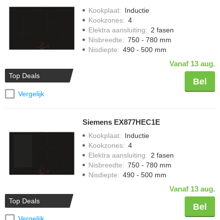
Kookplaat
:
Inductie
Kookzones
:
4
Elektra aansluiting
:
2 fasen
Nisbreedte
:
750 - 780 mm
Nisdiepte
:
490 - 500 mm
Vanaf 13 aug.
Top Deals
Bel
Vergelijk
Siemens EX877HEC1E
Kookplaat
:
Inductie
Kookzones
:
4
Elektra aansluiting
:
2 fasen
Nisbreedte
:
750 - 780 mm
Nisdiepte
:
490 - 500 mm
Vanaf 13 aug.
Top Deals
Bel
Vergelijk