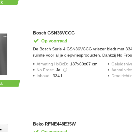
ck
Bosch GSN36VCCG
Op voorraad
De Bosch Serie 4 GSN36VCCG vriezer biedt met 334 l
ruimte voor al je diepvriesproducten. Dankzij No Fros
het verleden en blijven je producten langer goed. Met
Afmeting HxBxD
:
187x60x67 cm
Geluidsniv
verse boodschappen extra snel in, terwijl Multi Airflo
No Frost
:
Ja
Aantal vrie
gelijkmatige temperatuurverdeling. De vriezer werkt s
Draairichti
Inhoud
:
334 l
heeft energieklasse C voor een efficiënte werking.
ck
Beko RFNE448E35W
Op voorraad