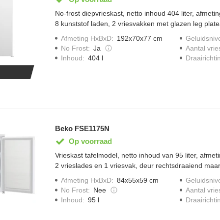
No-frost diepvrieskast, netto inhoud 404 liter, afmet
8 kunststof laden, 2 vriesvakken met glazen leg plate
omkeerbaar,
Afmeting HxBxD
:
192x70x77 cm
Geluidsniv
No Frost
:
Ja
Aantal vrie
Draairichti
Inhoud
:
404 l
Beko FSE1175N
Op voorraad
Vrieskast tafelmodel, netto inhoud van 95 liter, afme
2 vrieslades en 1 vriesvak, deur rechtsdraaiend maar
omkeerbaar,
Afmeting HxBxD
:
84x55x59 cm
Geluidsniv
No Frost
:
Nee
Aantal vrie
Draairichti
Inhoud
:
95 l