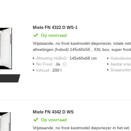
Miele FN 4322 D WS-1
Op voorraad
Vrijstaande, no frost kastmodel diepvriezer, totale net
afmetingen (hxbxd) 145x60x55 , XXL box, super frost
Afmeting HxBxD
:
145x60x68 cm
Geluidsniv
No Frost
:
Ja
Aantal vrie
Draairichti
Inhoud
:
200 l
Miele FN 4342 D WS
Op voorraad
Vrijstaande, no frost kastmodel diepvriezer in het wit,