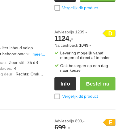
Vergelijk dit product
Adviesprijs
1209,-
D
1124,-
Na cashback
1049,-
iter inhoud volop
Levering mogelijk vanaf
t behoort ontdooien tot
meer...
morgen of direct af te halen
 SuperVriezen vries je
eau
:
Zeer stil - 35 dB
Ook bezorgen op een dag
w zorgt voor een
slades
:
4
naar keuze
til met slechts 35 dB en
ng deur
:
Rechts;;Omkeerbaar
Info
Bestel nu
Vergelijk dit product
Adviesprijs
899,-
E
699,-