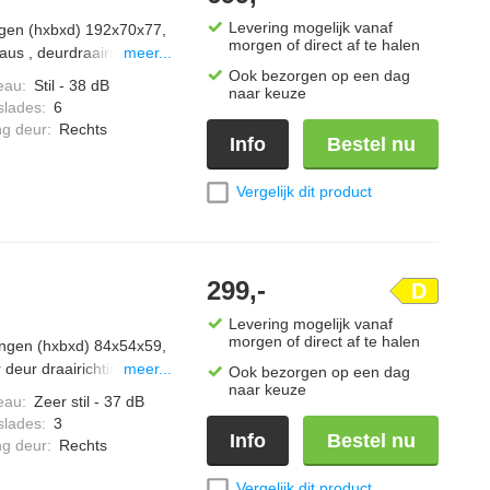
Levering mogelijk vanaf
ingen (hxbxd) 192x70x77,
morgen of direct af te halen
aus , deurdraairichting
meer...
Ook bezorgen op een dag
eau
:
Stil - 38 dB
naar keuze
slades
:
6
ng deur
:
Rechts
Info
Bestel nu
Vergelijk dit product
299,-
D
Levering mogelijk vanaf
morgen of direct af te halen
tingen (hxbxd) 84x54x59,
 deur draairichting
meer...
Ook bezorgen op een dag
naar keuze
eau
:
Zeer stil - 37 dB
slades
:
3
Info
Bestel nu
ng deur
:
Rechts
Vergelijk dit product