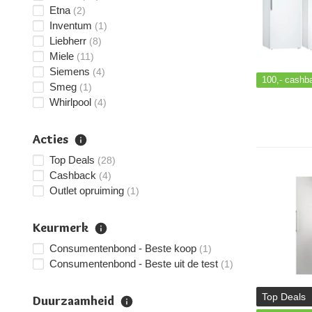
Etna
(2)
Inventum
(1)
Liebherr
(8)
Miele
(11)
Siemens
(4)
100,-
cashb
Smeg
(1)
Whirlpool
(4)
Acties
Top Deals
(28)
Cashback
(4)
Outlet opruiming
(1)
Keurmerk
Consumentenbond - Beste koop
(1)
Consumentenbond - Beste uit de test
(1)
Top Deals
Duurzaamheid