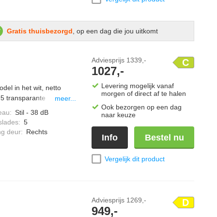
Gratis thuisbezorgd
, op een dag die jou uitkomt
Adviesprijs
1339,-
C
1027,-
Levering mogelijk vanaf
del in het wit, netto
morgen of direct af te halen
 5 transparante
meer...
Ook bezorgen op een dag
zen legplateaus, deur
eau
:
Stil - 38 dB
naar keuze
slades
:
5
ng deur
:
Rechts
Info
Bestel nu
Vergelijk dit product
Adviesprijs
1269,-
D
949,-