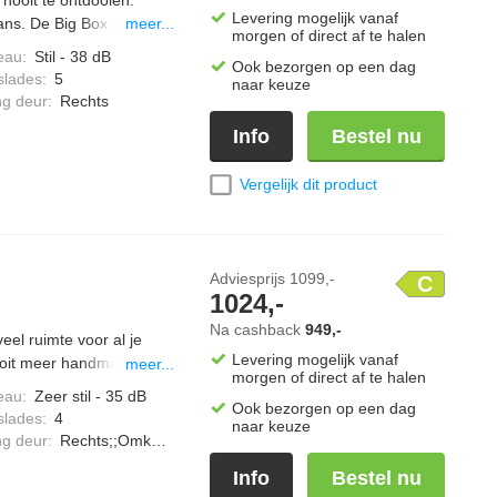
Levering mogelijk vanaf
kans. De Big Box
meer...
morgen of direct af te halen
of grote diepvrieswaren.
eau
:
Stil - 38 dB
Ook bezorgen op een dag
ine etenswaren sneller in
slades
:
5
naar keuze
 tegen ontdooien.
ng deur
:
Rechts
lijkmatig. De ventilator
Info
Bestel nu
gelijkmatig over alle
Vergelijk dit product
Adviesprijs
1099,-
C
1024,-
Na cashback
949,-
eel ruimte voor al je
Levering mogelijk vanaf
ooit meer handmatig te
meer...
morgen of direct af te halen
n extra snel in, zodat
eau
:
Zeer stil - 35 dB
Ook bezorgen op een dag
 Connect bedien je de
slades
:
4
naar keuze
 meldingen.
ng deur
:
Rechts;;Omkeerbaar
Info
Bestel nu