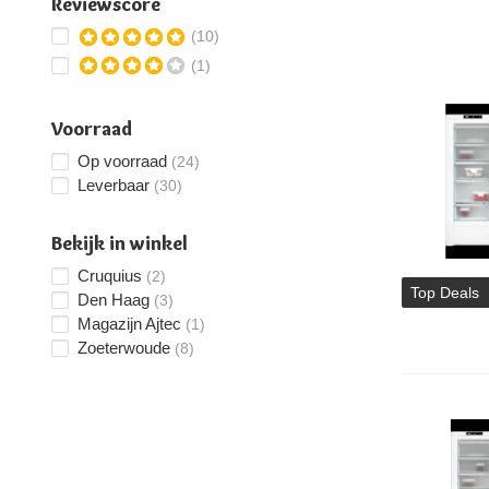
Reviewscore
(10)
(1)
Voorraad
Op voorraad
(24)
Leverbaar
(30)
Bekijk in winkel
Cruquius
(2)
Top Deals
Den Haag
(3)
Magazijn Ajtec
(1)
Zoeterwoude
(8)