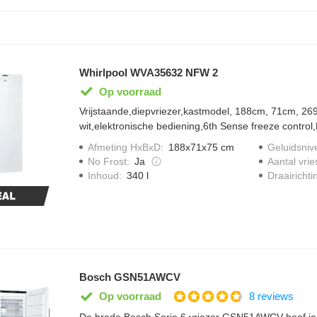
Whirlpool WVA35632 NFW 2
Op voorraad
Vrijstaande,diepvriezer,kastmodel, 188cm, 71cm, 26
wit,elektronische bediening,6th Sense freeze control
bediening,externe handgreep
Afmeting HxBxD
:
188x71x75 cm
Geluidsniv
No Frost
:
Ja
Aantal vrie
Draairichti
Inhoud
:
340 l
Bosch GSN51AWCV
8 reviews
Op voorraad
De brede Bosch Serie 6 vriezer GSN51AWCV hoef je n