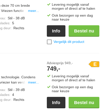
Levering mogelijk vanaf
n deze 70 cm brede
morgen of direct af te halen
Vriezen functie vries je
meer...
Ook bezorgen op een dag
ijn smaak, vitamines en
eau
:
Stil - 38 dB
naar keuze
riezer. In de Big Box-
slades
:
5
 grote diepvrieswaren.
ng deur
:
Rechts
Info
Bestel nu
de deur niet goed is
Vergelijk dit product
Adviesprijs
949,-
E
749,-
Levering mogelijk vanaf
 technologie. Condens
morgen of direct af te halen
 vriezer kan verdampen.
meer...
Ook bezorgen op een dag
de koelkast niet langer
eau
:
Stil - 39 dB
naar keuze
geluids signaal wanneer
slades
:
4
ulti Airflow-systeem
ng deur
:
Rechts
Info
Bestel nu
n de vriezer. In de extra
p.