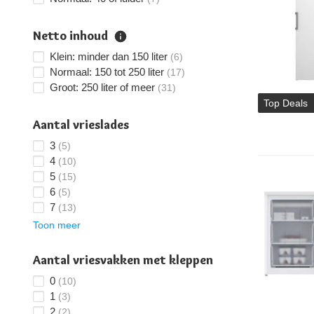
Netto inhoud
Klein: minder dan 150 liter
(6)
Normaal: 150 tot 250 liter
(17)
Groot: 250 liter of meer
(31)
Top Deals
Aantal vrieslades
3
(5)
4
(10)
5
(15)
6
(5)
7
(13)
Toon meer
Aantal vriesvakken met kleppen
0
(10)
1
(3)
2
(2)