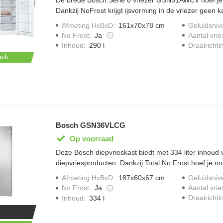
Dankzij NoFrost krijgt ijsvorming in de vriezer geen 
vrieslade is ideaal voor het stapelen van pizzadozen 
Afmeting HxBxD
:
161x70x78 cm
Geluidsniv
Met de automatisch SuperVriezen-functie vries je kle
No Frost
:
Ja
Aantal vrie
en wordt je ingevroren eten tegelijkertijd beschermd
Draairichti
Inhoud
:
290 l
Ledlampen verlichten de binnenkant van de vriezer ge
ack
van het Multi Airflow-systeem verdeelt de koude lucht 
niveaus in de vriezer.
Bosch GSN36VLCG
Op voorraad
Deze Bosch diepvrieskast biedt met 334 liter inhoud v
diepvriesproducten. Dankzij Total No Frost hoef je n
ontdooien. Met Supervriezen vries je nieuwe producte
Afmeting HxBxD
:
187x60x67 cm
Geluidsniv
smaak en kwaliteit beter behouden blijven. Via Home
No Frost
:
Ja
Aantal vrie
vriezer eenvoudig op afstand en ontvang je handige
Draairichti
Inhoud
:
334 l