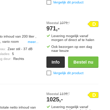
Vergelijk dit product
Meestal
1079,-
D
971,-
Levering mogelijk vanaf
to inhoud van 200 liter ,
morgen of direct af te halen
, vario room
meer...
Ook bezorgen op een dag
eau
:
Zeer stil - 37 dB
naar keuze
slades
:
5
ng deur
:
Rechts
Info
Bestel nu
Vergelijk dit product
Meestal
1139,-
D
1025,-
Levering mogelijk vanaf
 totale netto inhoud van