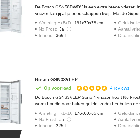
De Bosch GSN58DWDV is een extra brede vriezer. I
vriezer kan jij al je boodschappen kwijt. Met de Super 
kleine etenswaren sneller in. Zo behoud je voedsel z
Afmeting HxBxD
:
191x70x78 cm
Geluidsniv
uiterlijk. Ontdooien is verleden tijd in deze No Frost v
No Frost
:
Ja
Aantal vrie
diepvrieslade stapel je gemakkelijk diepvriesdozen of
Draairichti
Inhoud
:
366 l
De vriezer geeft een waarschuwingssignaal wanneer 
gesloten.
Bosch GSN33VLEP
4 reviews
Op voorraad
De Bosch GSN33VLEP Serie 4 vriezer heeft No Frost
wordt handig naar buiten geleid, zodat het buiten de
Op deze manier krijgt ijsvorming geen kans en hoeft 
Afmeting HxBxD
:
176x60x65 cm
Geluidsniv
handmatig ontdooid te worden. De vriezer heeft een 
No Frost
:
Ja
Aantal vrie
de deur niet goed is gesloten. De ventilator van het M
Draairichti
Inhoud
:
225 l
verdeelt de koude lucht gelijkmatig over alle niveaus i
diepe Big Box vrieslade berg je gemakkelijk pizza's o