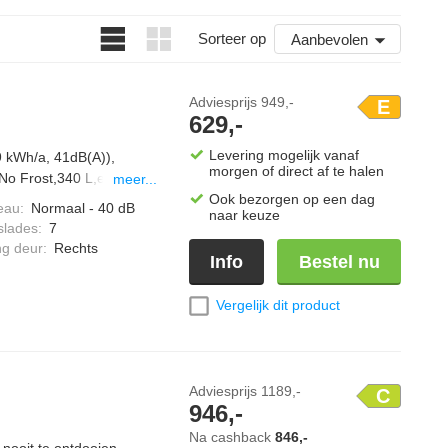
Sorteer op
Aanbevolen
Adviesprijs
949,-
E
629,-
Levering mogelijk vanaf
9 kWh/a, 41dB(A)),
morgen of direct af te halen
,No Frost,340 L,externe
meer...
Ook bezorgen op een dag
eau
:
Normaal - 40 dB
naar keuze
slades
:
7
ng deur
:
Rechts
Info
Bestel nu
Vergelijk dit product
Adviesprijs
1189,-
C
946,-
Na cashback
846,-
ooit te ontdooien.