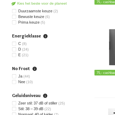
75,-
cashba
Kies het beste voor de planeet
Duurzaamste keuze
(2)
Bewuste keuze
(6)
Prima keuze
(5)
Energieklasse
C
(8)
D
(24)
E
(21)
No Frost
75,-
cashba
Ja
(44)
Nee
(10)
Geluidsniveau
Zeer stil: 37 dB of stiller
(25)
Stil: 38 – 39 dB
(22)
Normaal: 40 of luider
(7)