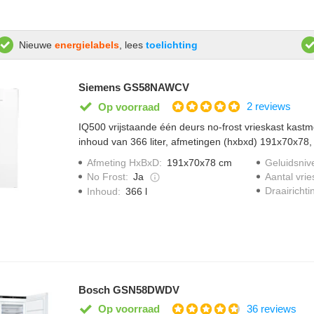
Nieuwe
energielabels
, lees
toelichting
Siemens GS58NAWCV
2 reviews
Op voorraad
IQ500 vrijstaande één deurs no-frost vrieskast kastmo
inhoud van 366 liter, afmetingen (hxbxd) 191x70x78,
vrieslades waarvan 1 big box, 3 vriesvakken met gla
Afmeting HxBxD
:
191x70x78 cm
Geluidsniv
rechtsdraaiend maar draairichting verwisselbaar.
No Frost
:
Ja
Aantal vrie
Draairichti
Inhoud
:
366 l
Bosch GSN58DWDV
36 reviews
Op voorraad