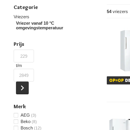
Categorie
54
vriezers
Vriezers
Vriezer vanaf 10 °C
omgevingstemperatuur
Prijs
t/m
Merk
AEG
(3)
Beko
(8)
Bosch
(12)