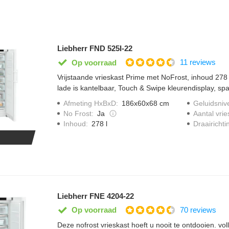
Liebherr FND 525I-22
11 reviews
Op voorraad
Vrijstaande vrieskast Prime met NoFrost, inhoud 278 l
lade is kantelbaar, Touch & Swipe kleurendisplay, spa
superFrost, varioSpace, EasyTwist-Ice, invriesplatea
Afmeting HxBxD
:
186x60x68 cm
Geluidsniv
smarthome toepassingen.
No Frost
:
Ja
Aantal vrie
Draairichti
Inhoud
:
278 l
Liebherr FNE 4204-22
70 reviews
Op voorraad
Deze nofrost vrieskast hoeft u nooit te ontdooien. vo