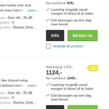
Na cashback
949,-
eel ruimte voor al je
Levering mogelijk vanaf
ooit meer handmatig te
meer...
morgen of direct af te halen
n extra snel in, zodat
eau
:
Zeer stil - 35 dB
Ook bezorgen op een dag
 Connect bedien je de
slades
:
4
naar keuze
 meldingen.
ng deur
:
Rechts;;Omkeerbaar
Info
Bestel nu
Vergelijk dit product
Adviesprijs
1209,-
D
1124,-
Na cashback
1049,-
iter inhoud volop
Levering mogelijk vanaf
t behoort ontdooien tot
meer...
morgen of direct af te halen
 SuperVriezen vries je
eau
:
Zeer stil - 35 dB
Ook bezorgen op een dag
w zorgt voor een
slades
:
4
naar keuze
til met slechts 35 dB en
ng deur
:
Rechts;;Omkeerbaar