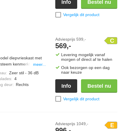
Info
Bestel nu
Vergelijk dit product
Adviesprijs
599,-
C
569,-
Levering mogelijk vanaf
model diepvrieskast met
morgen of direct af te halen
ysteem kenmerkt zich
meer...
Ook bezorgen op een dag
en ontdooien sneller en
naar keuze
eau
:
Zeer stil - 36 dB
en én bewaren in elke
slades
:
4
ng deur
:
Rechts
Info
Bestel nu
Vergelijk dit product
Adviesprijs
1049,-
E
996,-