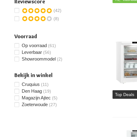
Reviewscore
(42)
(8)
Voorraad
Op voorraad
(61)
Leverbaar
(56)
Showroommodel
(2)
Bekijk in winkel
Cruquius
(11)
Den Haag
(19)
Top Deals
Magazijn Ajtec
(5)
Zoeterwoude
(27)