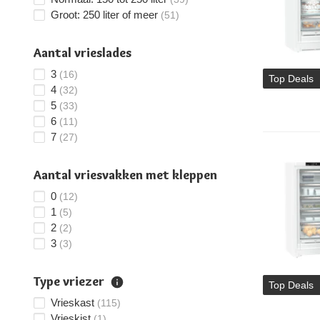
Groot: 250 liter of meer
(51)
Aantal vrieslades
3
(16)
Top Deals
4
(32)
5
(33)
6
(11)
7
(27)
Aantal vriesvakken met kleppen
0
(12)
1
(5)
2
(2)
3
(3)
Type vriezer
Top Deals
Vrieskast
(115)
Vrieskist
(1)