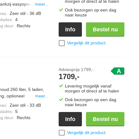
morgen of direct af te halen
ankzij easyopen is de
meer...
Ook bezorgen op een dag
 en met het deuralarm
eau
:
Zeer stil - 36 dB
naar keuze
. de spacebox biedt
slades
:
4
is de vriezer geschikt
ng deur
:
Rechts
Info
Bestel nu
c.
Vergelijk dit product
Adviesprijs
1799,-
A
1709,-
Levering mogelijk vanaf
oud 260 liter, 5 laden,
morgen of direct af te halen
ng, optioneel
meer...
Ook bezorgen op een dag
naar keuze
eau
:
Zeer stil - 33 dB
slades
:
5
ng deur
:
Rechts
Info
Bestel nu
Vergelijk dit product