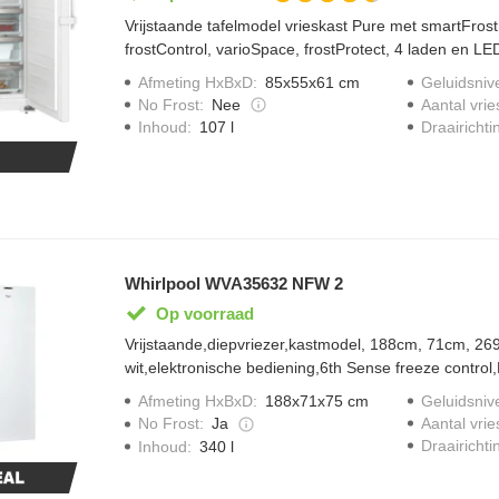
Vrijstaande tafelmodel vrieskast Pure met smartFrost, 
frostControl, varioSpace, frostProtect, 4 laden en LED
Afmeting HxBxD
:
85x55x61 cm
Geluidsniv
No Frost
:
Nee
Aantal vrie
Draairichti
Inhoud
:
107 l
Whirlpool WVA35632 NFW 2
Op voorraad
Vrijstaande,diepvriezer,kastmodel, 188cm, 71cm, 26
wit,elektronische bediening,6th Sense freeze control
bediening,externe handgreep
Afmeting HxBxD
:
188x71x75 cm
Geluidsniv
No Frost
:
Ja
Aantal vrie
Draairichti
Inhoud
:
340 l