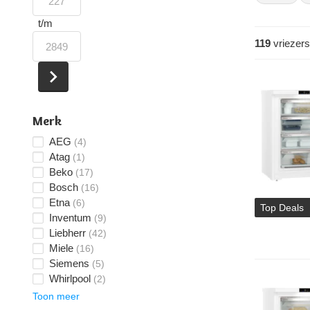
t/m
119
vriezers
Merk
AEG
(4)
Atag
(1)
Beko
(17)
Bosch
(16)
Etna
(6)
Top Deals
Inventum
(9)
Liebherr
(42)
Miele
(16)
Siemens
(5)
Whirlpool
(2)
Toon meer