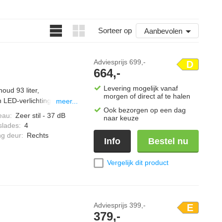
Sorteer op
Aanbevolen
Adviesprijs
699,-
D
664,-
Levering mogelijk vanaf
oud 93 liter,
morgen of direct af te halen
n LED-verlichting.
meer...
Ook bezorgen op een dag
eau
:
Zeer stil - 37 dB
naar keuze
slades
:
4
ng deur
:
Rechts
Info
Bestel nu
Vergelijk dit product
Adviesprijs
399,-
E
379,-