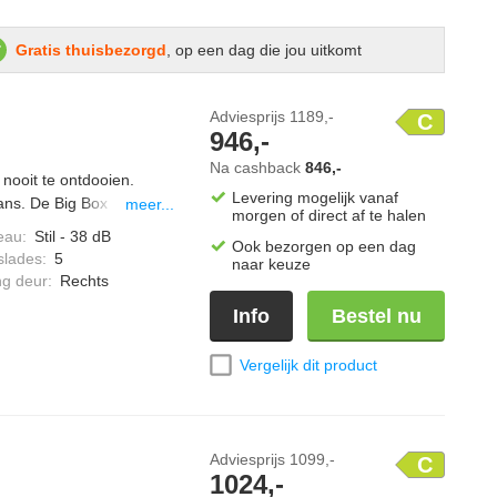
Gratis thuisbezorgd
, op een dag die jou uitkomt
Adviesprijs
1189,-
C
946,-
Na cashback
846,-
ooit te ontdooien.
Levering mogelijk vanaf
kans. De Big Box
meer...
morgen of direct af te halen
of grote diepvrieswaren.
eau
:
Stil - 38 dB
Ook bezorgen op een dag
ine etenswaren sneller in
slades
:
5
naar keuze
 tegen ontdooien.
ng deur
:
Rechts
lijkmatig. De ventilator
Info
Bestel nu
gelijkmatig over alle
Vergelijk dit product
Adviesprijs
1099,-
C
1024,-