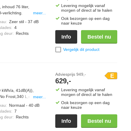
Levering mogelijk vanaf
inhoud 76 liter,
morgen of direct af te halen
-verlichting.
meer...
Ook bezorgen op een dag
eau
:
Zeer stil - 37 dB
naar keuze
slades
:
4
ng deur
:
Rechts
Info
Bestel nu
Vergelijk dit product
Adviesprijs
949,-
E
629,-
Levering mogelijk vanaf
9 kWh/a, 41dB(A)),
morgen of direct af te halen
,No Frost,340 L,externe
meer...
Ook bezorgen op een dag
eau
:
Normaal - 40 dB
naar keuze
slades
:
7
ng deur
:
Rechts
Info
Bestel nu