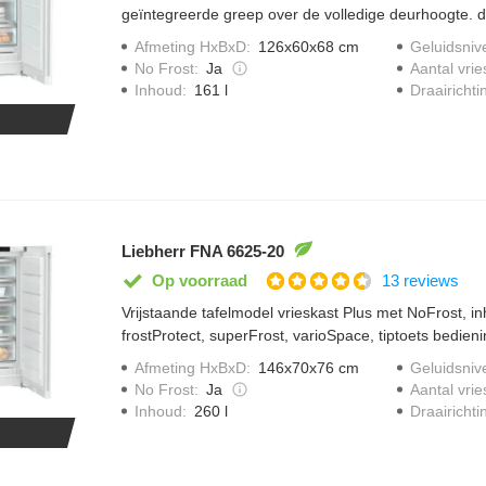
geïntegreerde greep over de volledige deurhoogte. d
deur eenvoudig meerdere keren na elkaar te openen
Afmeting HxBxD
:
126x60x68 cm
Geluidsniv
kan de deur niet meer ongewenst open blijven staan
No Frost
:
Ja
Aantal vrie
plaats aan extra grote verpakkingen. met frostprotect 
Draairichti
Inhoud
:
161 l
voor plaatsing in een onverwarmde ruimte vanaf -15°
Liebherr FNA 6625-20
13 reviews
Op voorraad
Vrijstaande tafelmodel vrieskast Plus met NoFrost, inh
frostProtect, superFrost, varioSpace, tiptoets bedieni
SmartDeviceBox en EasyOpen.
Afmeting HxBxD
:
146x70x76 cm
Geluidsniv
No Frost
:
Ja
Aantal vrie
Draairichti
Inhoud
:
260 l