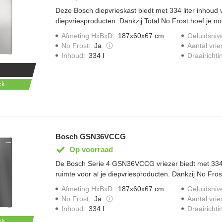
Deze Bosch diepvrieskast biedt met 334 liter inhoud v
diepvriesproducten. Dankzij Total No Frost hoef je n
ontdooien. Met Supervriezen vries je nieuwe producte
Afmeting HxBxD
:
187x60x67 cm
Geluidsniv
smaak en kwaliteit beter behouden blijven. Via Home
No Frost
:
Ja
Aantal vrie
vriezer eenvoudig op afstand en ontvang je handige
Draairichti
Inhoud
:
334 l
ck
Bosch GSN36VCCG
Op voorraad
De Bosch Serie 4 GSN36VCCG vriezer biedt met 334 l
ruimte voor al je diepvriesproducten. Dankzij No Fros
het verleden en blijven je producten langer goed. Met
Afmeting HxBxD
:
187x60x67 cm
Geluidsniv
verse boodschappen extra snel in, terwijl Multi Airflo
No Frost
:
Ja
Aantal vrie
gelijkmatige temperatuurverdeling. De vriezer werkt s
Draairichti
Inhoud
:
334 l
heeft energieklasse C voor een efficiënte werking.
ck