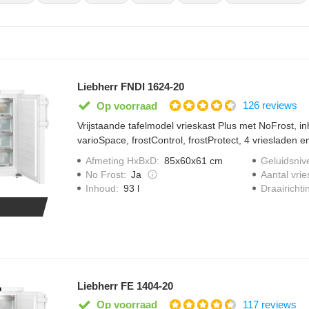
Liebherr FNDI 1624-20
126 reviews
Op voorraad
Vrijstaande tafelmodel vrieskast Plus met NoFrost, inh
varioSpace, frostControl, frostProtect, 4 vriesladen e
Afmeting HxBxD
:
85x60x61 cm
Geluidsniv
No Frost
:
Ja
Aantal vrie
Draairichti
Inhoud
:
93 l
Liebherr FE 1404-20
117 reviews
Op voorraad