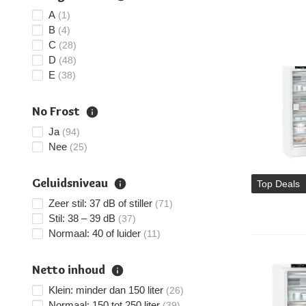
A
(1)
B
(4)
C
(28)
D
(48)
E
(38)
No Frost
Ja
(94)
Nee
(25)
Geluidsniveau
Top Deals
Zeer stil: 37 dB of stiller
(71)
Stil: 38 – 39 dB
(37)
Normaal: 40 of luider
(11)
Netto inhoud
Klein: minder dan 150 liter
(26)
Normaal: 150 tot 250 liter
(39)