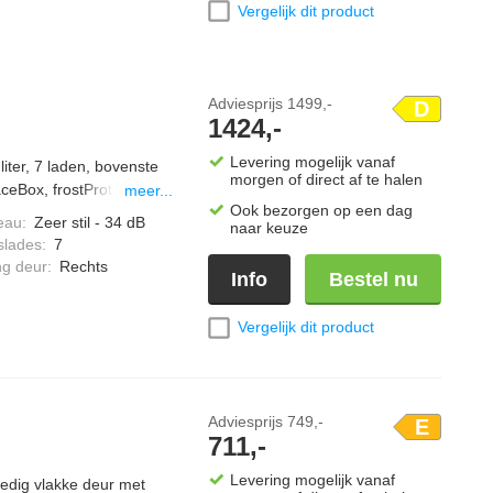
Vergelijk dit product
Adviesprijs
1499,-
D
1424,-
Levering mogelijk vanaf
iter, 7 laden, bovenste
morgen of direct af te halen
ceBox, frostProtect,
meer...
Ook bezorgen op een dag
u en geschikt voor
eau
:
Zeer stil - 34 dB
naar keuze
slades
:
7
ng deur
:
Rechts
Info
Bestel nu
Vergelijk dit product
Adviesprijs
749,-
E
711,-
Levering mogelijk vanaf
lledig vlakke deur met