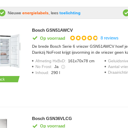
Nieuwe
energielabels
, lees
toelichting
Bosch GSN51AWCV
8 reviews
Op voorraad
De brede Bosch Serie 6 vriezer GSN51AWCV hoef je n
Dankzij NoFrost krijgt ijsvorming in de vriezer geen 
vrieslade is ideaal voor het stapelen van pizzadozen 
Afmeting HxBxD
:
161x70x78 cm
Geluidsniv
Met de automatisch SuperVriezen-functie vries je kle
No Frost
:
Ja
Aantal vrie
en wordt je ingevroren eten tegelijkertijd beschermd
Draairichti
Inhoud
:
290 l
Ledlampen verlichten de binnenkant van de vriezer ge
ack
van het Multi Airflow-systeem verdeelt de koude lucht 
niveaus in de vriezer.
Bosch GSN36VLCG
Op voorraad