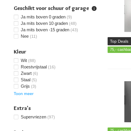
Geschikt voor schuur of garage
Ja mits boven 0 graden
(9)
Ja mits boven 10 graden
(48)
Ja mits boven -15 graden
(43)
Nee
(11)
Top Deals
75,-
cashba
Kleur
Wit
(88)
Roestvrijstaal
(16)
Zwart
(6)
Staal
(5)
Grijs
(3)
Toon meer
Extra's
Supervriezen
(97)
75,-
cashba