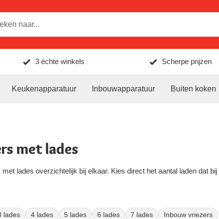
3 échte winkels
Scherpe prijzen
Keukenapparatuur
Inbouwapparatuur
Buiten koken
rs met lades
 met lades overzichtelijk bij elkaar. Kies direct het aantal laden dat b
3 lades
4 lades
5 lades
6 lades
7 lades
Inbouw vriezers