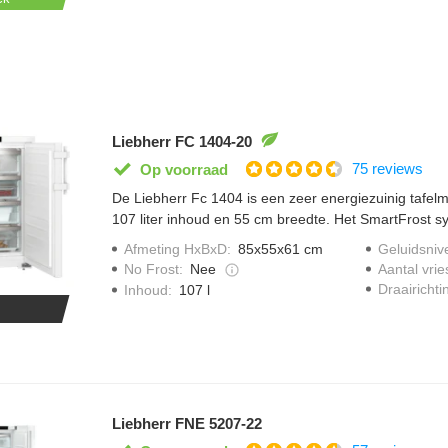
Liebherr FC 1404-20
75 reviews
Op voorraad
De Liebherr Fc 1404 is een zeer energiezuinig tafel
107 liter inhoud en 55 cm breedte. Het SmartFrost s
door de gladde binnenwanden waardoor het reinigen 
Afmeting HxBxD
:
85x55x61 cm
Geluidsniv
makkelijker is. Met handige invriesautomaat, invriez
No Frost
:
Nee
Aantal vrie
lade.
Draairichti
Inhoud
:
107 l
Liebherr FNE 5207-22