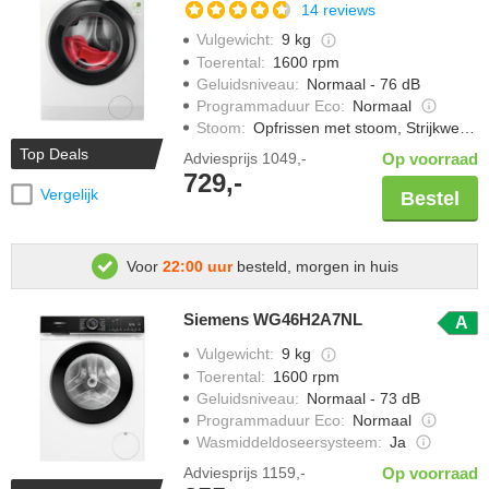
14 reviews
Vulgewicht
:
9 kg
Toerental
:
1600 rpm
Geluidsniveau
:
Normaal - 76 dB
Programmaduur Eco
:
Normaal
Stoom
:
Opfrissen met stoom, Strijkwerk verminderen
Top Deals
Adviesprijs
1049,-
Op voorraad
729,-
Vergelijk
Bestel
Voor
22:00 uur
besteld, morgen in huis
Siemens WG46H2A7NL
A
Vulgewicht
:
9 kg
Toerental
:
1600 rpm
Geluidsniveau
:
Normaal - 73 dB
Programmaduur Eco
:
Normaal
Wasmiddeldoseersysteem
:
Ja
Adviesprijs
1159,-
Op voorraad