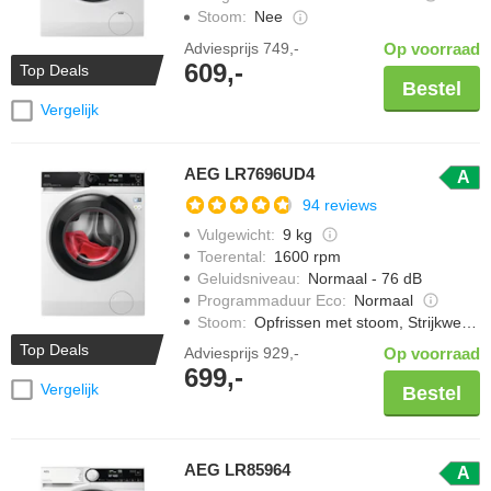
Stoom
:
Nee
Adviesprijs
749,-
Op voorraad
609,-
Top Deals
Bestel
Vergelijk
AEG LR7696UD4
A
94 reviews
Vulgewicht
:
9 kg
Toerental
:
1600 rpm
Geluidsniveau
:
Normaal - 76 dB
Programmaduur Eco
:
Normaal
Stoom
:
Opfrissen met stoom, Strijkwerk verminderen
Top Deals
Adviesprijs
929,-
Op voorraad
699,-
Vergelijk
Bestel
AEG LR85964
A