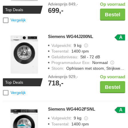
Adviesprijs
849,-
Op voorraad
699,-
Top Deals
Bestel
Vergelijk
Siemens WG44J200NL
A
Vulgewicht
:
9 kg
Toerental
:
1400 rpm
Geluidsniveau
:
Stil - 72 dB
Programmaduur Eco
:
Normaal
Stoom
:
Opfrissen met stoom, Strijkwerk verminderen
Adviesprijs
929,-
Op voorraad
718,-
Top Deals
Bestel
Vergelijk
Siemens WG44G2FSNL
A
Vulgewicht
:
9 kg
Toerental
:
1400 rpm