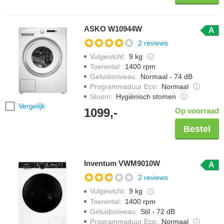
ASKO W10944W
A
2 reviews
Vulgewicht
:
9 kg
Toerental
:
1400 rpm
Geluidsniveau
:
Normaal - 74 dB
Programmaduur Eco
:
Normaal
Stoom
:
Hygiënisch stomen
Vergelijk
1099,-
Op voorraad
Bestel
Inventum VWM9010W
A
2 reviews
Vulgewicht
:
9 kg
Toerental
:
1400 rpm
Geluidsniveau
:
Stil - 72 dB
Programmaduur Eco
:
Normaal