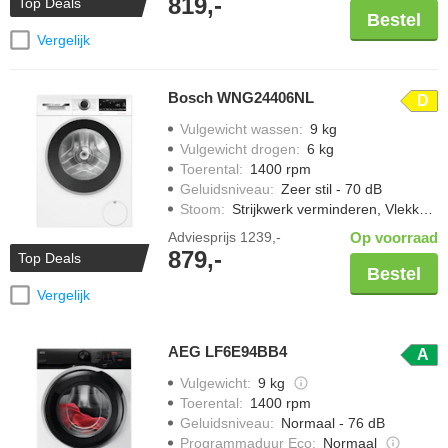
819,-
Top Deals
Bestel
Vergelijk
Bosch WNG24406NL
D
Vulgewicht wassen
:
9 kg
Vulgewicht drogen
:
6 kg
Toerental
:
1400 rpm
Geluidsniveau
:
Zeer stil - 70 dB
Stoom
:
Strijkwerk verminderen, Vlekken verwijderen met stoom
Adviesprijs
1239,-
Op voorraad
879,-
Top Deals
Bestel
Vergelijk
AEG LF6E94BB4
A
Vulgewicht
:
9 kg
Toerental
:
1400 rpm
Geluidsniveau
:
Normaal - 76 dB
Programmaduur Eco
:
Normaal