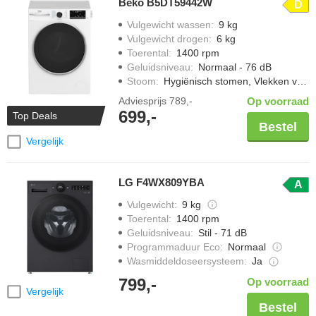
Beko B5DT59442W
D
Vulgewicht wassen
:
9 kg
Vulgewicht drogen
:
6 kg
Toerental
:
1400 rpm
Geluidsniveau
:
Normaal - 76 dB
Stoom
:
Hygiënisch stomen, Vlekken verwijderen met stoom
Adviesprijs
789,-
Op voorraad
699,-
Top Deals
Bestel
Vergelijk
LG F4WX809YBA
A
Vulgewicht
:
9 kg
Toerental
:
1400 rpm
Geluidsniveau
:
Stil - 71 dB
Programmaduur Eco
:
Normaal
Wasmiddeldoseersysteem
:
Ja
799,-
Op voorraad
Vergelijk
Bestel