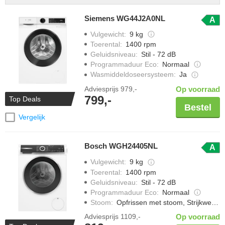
Siemens WG44J2A0NL
A
Vulgewicht
:
9 kg
Toerental
:
1400 rpm
Geluidsniveau
:
Stil - 72 dB
Programmaduur Eco
:
Normaal
Wasmiddeldoseersysteem
:
Ja
Adviesprijs
979,-
Op voorraad
799,-
Top Deals
Bestel
Vergelijk
Bosch WGH24405NL
A
Vulgewicht
:
9 kg
Toerental
:
1400 rpm
Geluidsniveau
:
Stil - 72 dB
Programmaduur Eco
:
Normaal
Stoom
:
Opfrissen met stoom, Strijkwerk verminderen
Adviesprijs
1109,-
Op voorraad