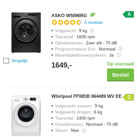
A
ASKO W5096RG
5 reviews
Vulgewicht
:
9 kg
Toerental
:
1600 rpm
Geluidsniveau
:
Zeer stil - 70 dB
Programmaduur Eco
:
Normaal
Wasmiddeldoseersysteem
:
Ja
Vergelijk
1649,-
Op voorraad
Bestel
Whirlpool FFWDB 964489 WV EE
C
Vulgewicht wassen
:
9 kg
Vulgewicht drogen
:
6 kg
Toerental
:
1400 rpm
Geluidsniveau
:
Normaal - 75 dB
Stoom
:
Nee