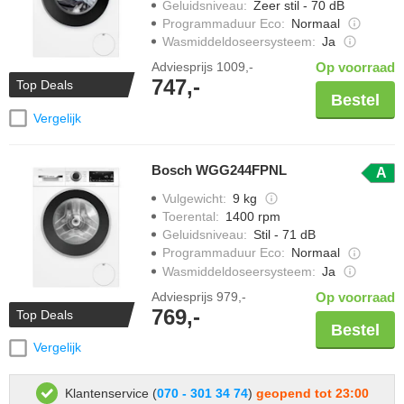
Geluidsniveau
:
Zeer stil - 70 dB
Programmaduur Eco
:
Normaal
Wasmiddeldoseersysteem
:
Ja
Adviesprijs
1009,-
Op voorraad
747,-
Top Deals
Bestel
Vergelijk
Bosch WGG244FPNL
A
Vulgewicht
:
9 kg
Toerental
:
1400 rpm
Geluidsniveau
:
Stil - 71 dB
Programmaduur Eco
:
Normaal
Wasmiddeldoseersysteem
:
Ja
Adviesprijs
979,-
Op voorraad
769,-
Top Deals
Bestel
Vergelijk
Klantenservice (
070 - 301 34 74
)
geopend tot 23:00