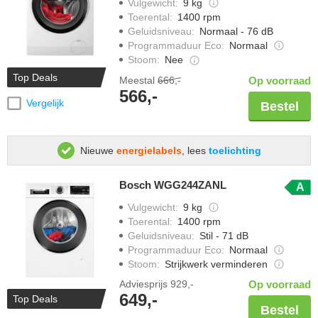
Vulgewicht
:
9 kg
Toerental
:
1400 rpm
Geluidsniveau
:
Normaal - 76 dB
Programmaduur Eco
:
Normaal
Stoom
:
Nee
Top Deals
Meestal
666,-
Op voorraad
566,-
Vergelijk
Bestel
Nieuwe
energielabels
, lees
toelichting
Bosch WGG244ZANL
A
Vulgewicht
:
9 kg
Toerental
:
1400 rpm
Geluidsniveau
:
Stil - 71 dB
Programmaduur Eco
:
Normaal
Stoom
:
Strijkwerk verminderen
Adviesprijs
929,-
Op voorraad
649,-
Top Deals
Bestel