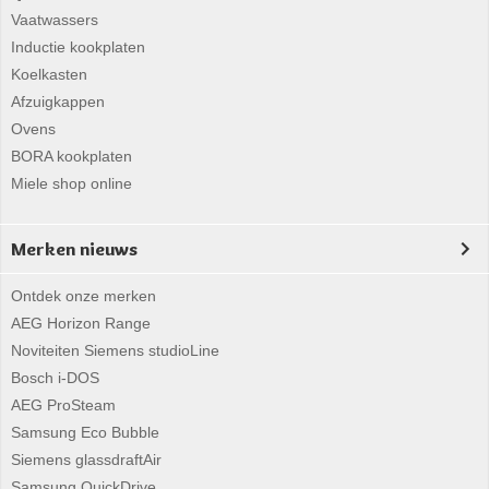
Vaatwassers
Inductie kookplaten
Koelkasten
Afzuigkappen
Ovens
BORA kookplaten
Miele shop online
Merken nieuws
Ontdek onze merken
AEG Horizon Range
Noviteiten Siemens studioLine
Bosch i-DOS
AEG ProSteam
Samsung Eco Bubble
Siemens glassdraftAir
Samsung QuickDrive