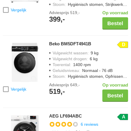
Stoom
:
Hygiënisch stomen, Strijkwerk verminderen
Vergelijk
Adviesprijs
519,-
Op voorraad
399,-
Bestel
Beko BM5DFT4941B
D
Vulgewicht wassen
:
9 kg
Vulgewicht drogen
:
6 kg
Toerental
:
1400 rpm
Geluidsniveau
:
Normaal - 76 dB
Stoom
:
Hygiënisch stomen, Opfrissen met stoom, Strijkwerk verminderen
Adviesprijs
649,-
Op voorraad
Vergelijk
519,-
Bestel
AEG LF694ABC
A
6 reviews