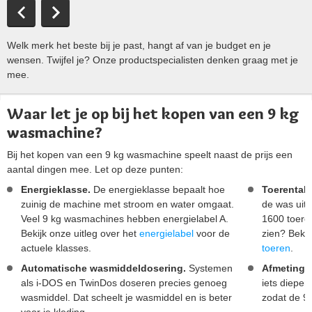
Welk merk het beste bij je past, hangt af van je budget en je
wensen. Twijfel je? Onze productspecialisten denken graag met je
mee.
Waar let je op bij het kopen van een 9 kg
wasmachine?
Bij het kopen van een 9 kg wasmachine speelt naast de prijs een
aantal dingen mee. Let op deze punten:
Energieklasse.
De energieklasse bepaalt hoe
Toerental.
zuinig de machine met stroom en water omgaat.
de was uit 
Veel 9 kg wasmachines hebben energielabel A.
1600 toeren
Bekijk onze uitleg over het
energielabel
voor de
zien? Beki
actuele klasses.
toeren
.
Automatische wasmiddeldosering.
Systemen
Afmetinge
als i-DOS en TwinDos doseren precies genoeg
iets dieper
wasmiddel. Dat scheelt je wasmiddel en is beter
zodat de 9