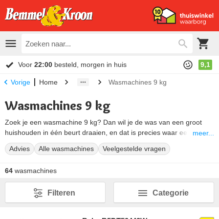
Voor
22:00
besteld, morgen in huis
9,1
Home
Wasmachines 9 kg
Vorige
Wasmachines 9 kg
Zoek je een wasmachine 9 kg? Dan wil je de was van een groot
huishouden in één beurt draaien, en dat is precies waar een
meer...
wasmachine met dit ruime vulgewicht voor gemaakt is: de trommel
Advies
Alle wasmachines
Veelgestelde vragen
neemt tot 9 kilo droog wasgoed in één keer mee. Op deze pagina
zetten we alle 9 kg wasmachines voor je op een rij en helpen we je
64
wasmachines
kiezen.
Zo weet je snel of dat formaat bij jouw gezin past, waar je bij de
Filteren
Categorie
aankoop op let en welke merken de moeite waard zijn. Vergelijk het
aanbod van A-merken en koop je 9kg wasmachine voor de laagste
prijs.