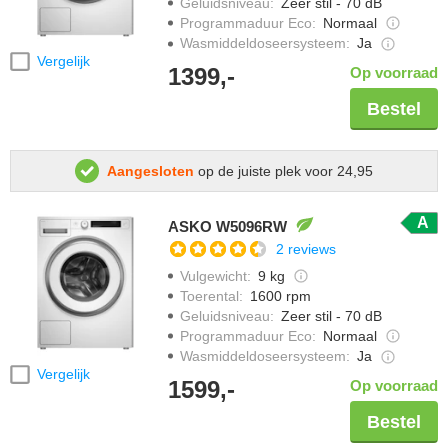
Geluidsniveau
:
Zeer stil - 70 dB
Programmaduur Eco
:
Normaal
Wasmiddeldoseersysteem
:
Ja
Vergelijk
1399,-
Op voorraad
Bestel
Aangesloten
op de juiste plek voor 24,95
A
ASKO W5096RW
2 reviews
Vulgewicht
:
9 kg
Toerental
:
1600 rpm
Geluidsniveau
:
Zeer stil - 70 dB
Programmaduur Eco
:
Normaal
Wasmiddeldoseersysteem
:
Ja
Vergelijk
1599,-
Op voorraad
Bestel