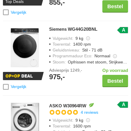
855,-
Top Deals
Bestel
Vergelijk
Siemens WG44G20BNL
A
Vulgewicht
:
9 kg
Toerental
:
1400 rpm
Geluidsniveau
:
Stil - 71 dB
Programmaduur Eco
:
Normaal
Stoom
:
Opfrissen met stoom, Strijkwerk verminderen
Adviesprijs
1249,-
Op voorraad
975,-
Bestel
Vergelijk
A
ASKO W30964RW
4 reviews
Vulgewicht
:
9 kg
Toerental
:
1600 rpm