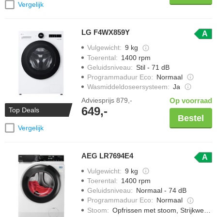
Vergelijk
LG F4WX859Y
A
Vulgewicht
:
9 kg
Toerental
:
1400 rpm
Geluidsniveau
:
Stil - 71 dB
Programmaduur Eco
:
Normaal
Wasmiddeldoseersysteem
:
Ja
Adviesprijs
879,-
Op voorraad
649,-
Top Deals
Bestel
Vergelijk
AEG LR7694E4
A
Vulgewicht
:
9 kg
Toerental
:
1400 rpm
Geluidsniveau
:
Normaal - 74 dB
Programmaduur Eco
:
Normaal
Stoom
:
Opfrissen met stoom, Strijkwerk verminderen