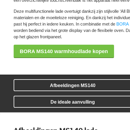
een overzichtelijke touchscreenbalk is het apparaat heel eenv
Deze multifunctionele lade overtuigt dankzij zijn stijlvolle ‘Al
materialen en de moeiteloze reiniging. En dankzij het individu
past hij perfect in iedere keuken. In combinatie met de
BORA 
worden bediend via het grote display van de flexibele oven. Da
op het glazen frontpaneel.
BORA MS140 warmhoudlade kopen
Afbeeldingen MS140
De ideale aanvulling