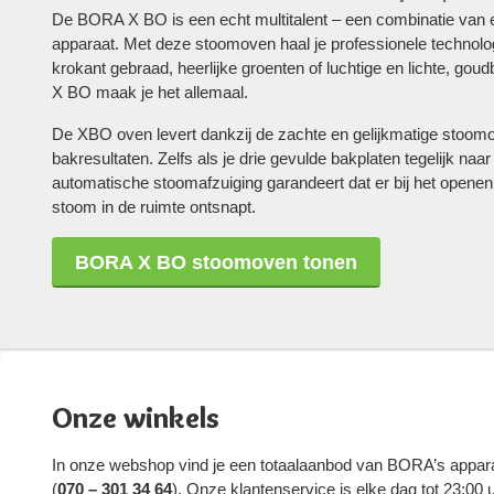
De BORA X BO is een echt multitalent – een combinatie van
apparaat. Met deze stoomoven haal je professionele technolog
krokant gebraad, heerlijke groenten of luchtige en lichte, go
X BO maak je het allemaal.
De XBO oven levert dankzij de zachte en gelijkmatige stoom
bakresultaten. Zelfs als je drie gevulde bakplaten tegelijk naar
automatische stoomafzuiging garandeert dat er bij het opene
stoom in de ruimte ontsnapt.
BORA X BO stoomoven tonen
Onze winkels
In onze webshop vind je een totaalaanbod van BORA’s appar
(
070 – 301 34 64
). Onze klantenservice is elke dag tot 23:00 u