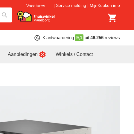
Service melding
MijnKeuken info
Vacatures
Klantwaardering
9,1
uit
46.256
reviews
Aanbiedingen
Winkels / Contact