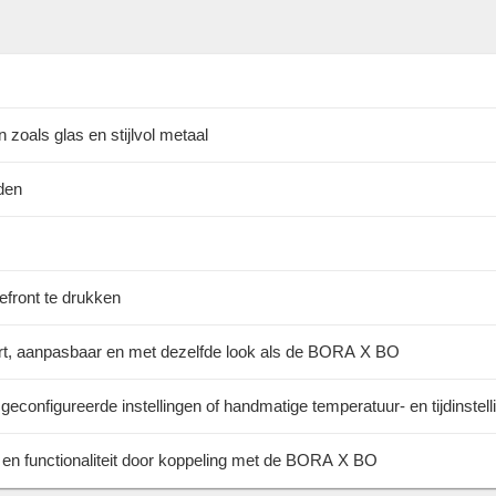
zoals glas en stijlvol metaal
iden
front te drukken
wart, aanpasbaar en met dezelfde look als de BORA X BO
geconfigureerde instellingen of handmatige temperatuur- en tijdinstell
en functionaliteit door koppeling met de BORA X BO