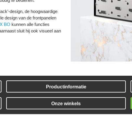
oudig te bedienen.
l Black’-design, de hoogwaardige
ele design van de frontpanelen
X BO
kunnen alle functies
arnaast sluit hij ook visueel aan
Productinformatie
Onze winkels