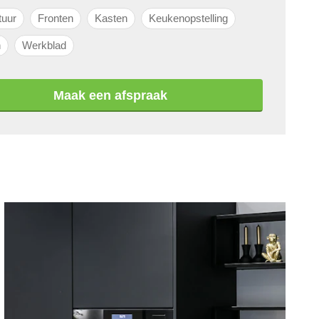
tuur
Fronten
Kasten
Keukenopstelling
n
Werkblad
Maak een afspraak