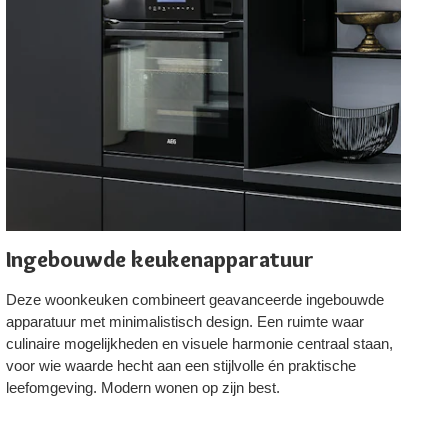
Ingebouwde keukenapparatuur
S
Deze woonkeuken combineert geavanceerde ingebouwde
St
apparatuur met minimalistisch design. Een ruimte waar
ke
culinaire mogelijkheden en visuele harmonie centraal staan,
as
voor wie waarde hecht aan een stijlvolle én praktische
sl
leefomgeving. Modern wonen op zijn best.
ui