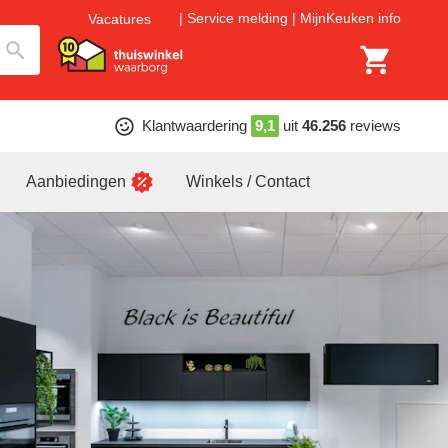
Service melding
MijnKeuken info
Vacatures
Klantwaardering
9,1
uit
46.256
reviews
Aanbiedingen
Winkels / Contact