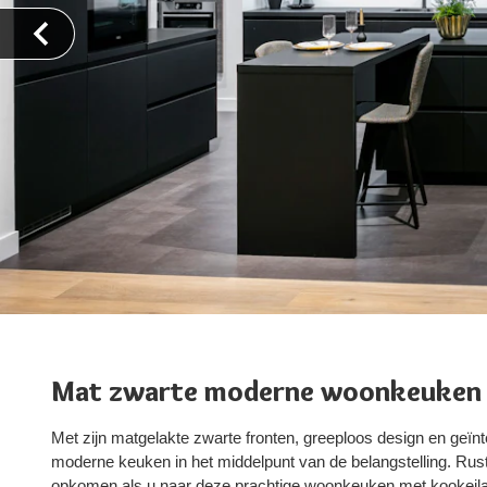
Mat zwarte moderne woonkeuken
Met zijn matgelakte zwarte fronten, greeploos design en geï
moderne keuken in het middelpunt van de belangstelling. Rust 
opkomen als u naar deze prachtige woonkeuken met kookeilan