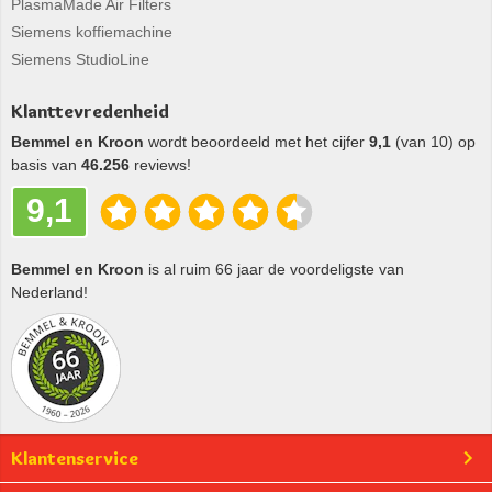
PlasmaMade Air Filters
Siemens koffiemachine
Siemens StudioLine
Klanttevredenheid
Bemmel en Kroon
wordt beoordeeld met het cijfer
9,1
(van 10) op
basis van
46.256
reviews!
9,1
Bemmel en Kroon
is al ruim 66 jaar de voordeligste van
Nederland!
Klantenservice