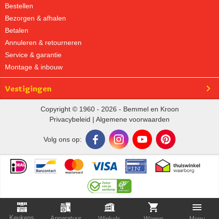
Bestellen
Bezorgen & afhalen
Betalen
Annuleren & retourneren
Service & garantie
Montage & inbouw
Vestigingen
Copyright © 1960 - 2026 - Bemmel en Kroon
Privacybeleid
|
Algemene voorwaarden
Volg ons op:
Keukens
Apparatuur
Winkels
Wagen
Menu