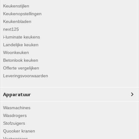
Keukenstijlen
Keukenopstellingen
Keukenbladen
next125
i-luminate keukens
Landelijke keuken
Woonkeuken
Betonlook keuken
Offerte vergelijken
Leveringsvoorwaarden
Apparatuur
Wasmachines
Wasdrogers
Stofzuigers
Quooker kranen
Vaatwassers