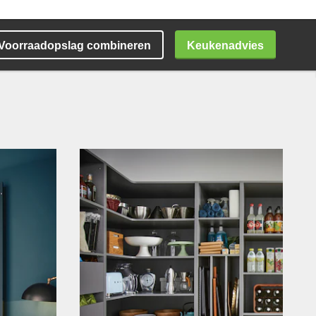
Keukenadvies
Voorraadopslag combineren