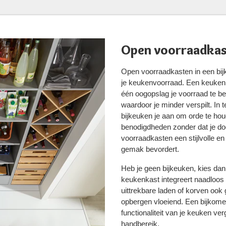
Open voorraadkas
Open voorraadkasten in een bij
je keukenvoorraad. Een keuken 
één oogopslag je voorraad te beo
waardoor je minder verspilt. In 
bijkeuken je aan om orde te houd
benodigdheden zonder dat je doo
voorraadkasten een stijlvolle en
gemak bevordert.
Heb je geen bijkeuken, kies dan
keukenkast integreert naadloos 
uittrekbare laden of korven oo
opbergen vloeiend. Een bijkome
functionaliteit van je keuken ve
handbereik.