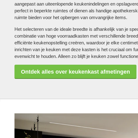
aangepast aan uiteenlopende keukenindelingen en opslagvere
perfect in beperkte ruimtes of dienen als handige apothekersk
ruimte bieden voor het opbergen van omvangrijke items.
Het selecteren van de ideale breedte is afhankelijk van je spe
combinatie van hoge voorraadkasten met verschillende bree
efficiënte keukenopstelling creëren, waardoor je elke centimeter
inrichten van je keuken met deze kasten is het cruciaal om func
evenwicht te houden. Alleen zo blijft je keuken zowel functionee
Ontdek alles over keukenkast afmetingen