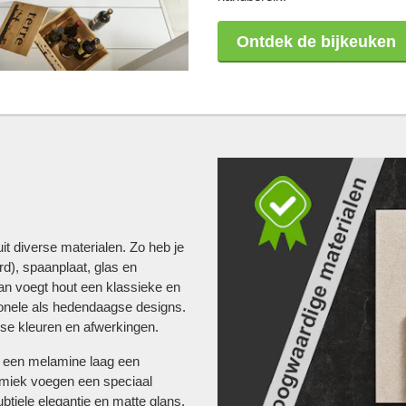
Ontdek de bijkeuken
 diverse materialen. Zo heb je
d), spaanplaat, glas en
an voegt hout een klassieke en
ionele als hedendaagse designs.
rse kleuren en afwerkingen.
t een melamine laag een
amiek voegen een speciaal
btiele elegantie en matte glans,