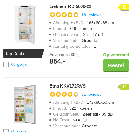
Liebherr RD 5000-22
D
19 reviews
Afmeting HxBxD
:
166x60x68 cm
Inhoud
:
349 l koelen
Geluidsniveau
:
Stil - 37 dB
Vershoudlade
:
Groente
Aantal groentelades
:
1
Top Deals
Adviesprijs
899,-
Op voorraad
854,-
Vergelijk
Bestel
Etna KKV172RVS
C
31 reviews
Afmeting HxBxD
:
172x60x60 cm
Inhoud
:
322 l koelen
Geluidsniveau
:
Zeer stil - 35 dB
No Frost
:
Nee
Vershoudlade
:
Groente
Vergelijk