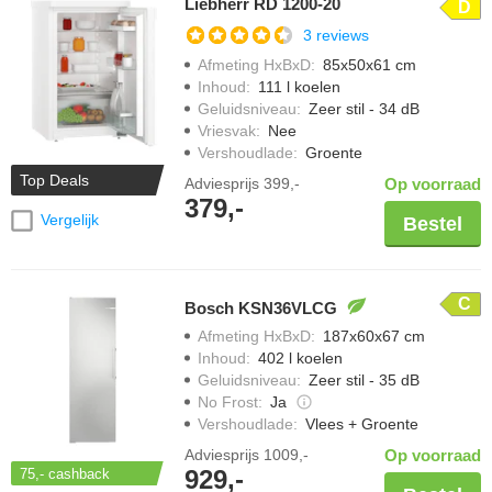
Liebherr RD 1200-20
D
3 reviews
Afmeting HxBxD
:
85x50x61 cm
Inhoud
:
111 l koelen
Geluidsniveau
:
Zeer stil - 34 dB
Vriesvak
:
Nee
Vershoudlade
:
Groente
Top Deals
Adviesprijs
399,-
Op voorraad
379,-
Vergelijk
Bestel
C
Bosch KSN36VLCG
Afmeting HxBxD
:
187x60x67 cm
Inhoud
:
402 l koelen
Geluidsniveau
:
Zeer stil - 35 dB
No Frost
:
Ja
Vershoudlade
:
Vlees + Groente
Adviesprijs
1009,-
Op voorraad
929,-
75,-
cashback