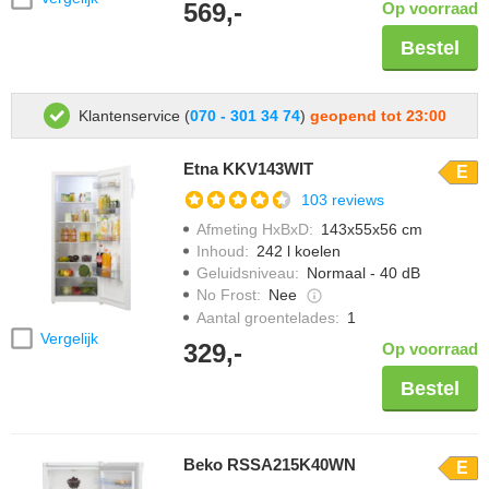
569,-
Op voorraad
Bestel
Klantenservice (
070 - 301 34 74
)
geopend tot 23:00
Etna KKV143WIT
E
103 reviews
Afmeting HxBxD
:
143x55x56 cm
Inhoud
:
242 l koelen
Geluidsniveau
:
Normaal - 40 dB
No Frost
:
Nee
Aantal groentelades
:
1
Vergelijk
329,-
Op voorraad
Bestel
Beko RSSA215K40WN
E