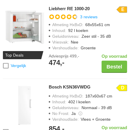
Liebherr RE 1000-20
E
3 reviews
Afmeting HxBxD
:
68x55x61 cm
Inhoud
:
92 l koelen
Geluidsniveau
:
Zeer stil - 35 dB
Vriesvak
:
Nee
Vershoudlade
:
Groente
Top Deals
Adviesprijs
499,-
Op voorraad
474,-
Vergelijk
Bestel
Bosch KSN36VWDG
D
Afmeting HxBxD
:
187x60x67 cm
Inhoud
:
402 l koelen
Geluidsniveau
:
Normaal - 39 dB
No Frost
:
Ja
Vershoudlade
:
Vlees + Groente
854,-
Op voorraad