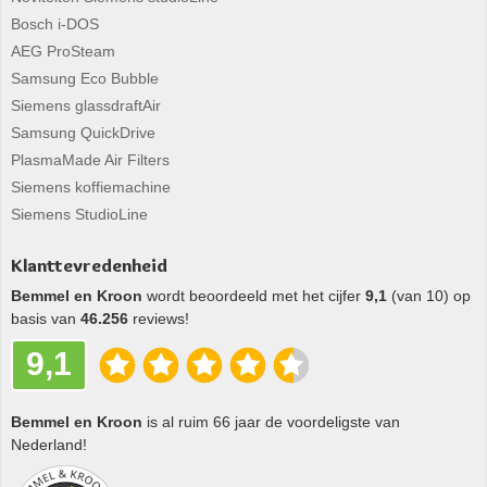
Bosch i-DOS
AEG ProSteam
Samsung Eco Bubble
Siemens glassdraftAir
Samsung QuickDrive
PlasmaMade Air Filters
Siemens koffiemachine
Siemens StudioLine
Klanttevredenheid
Bemmel en Kroon
wordt beoordeeld met het cijfer
9,1
(van 10) op
basis van
46.256
reviews!
9,1
Bemmel en Kroon
is al ruim 66 jaar de voordeligste van
Nederland!