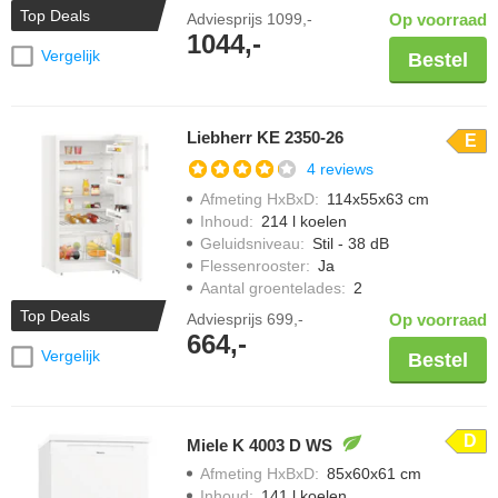
Top Deals
Adviesprijs
1099,-
Op voorraad
1044,-
Vergelijk
Bestel
Liebherr KE 2350-26
E
4 reviews
Afmeting HxBxD
:
114x55x63 cm
Inhoud
:
214 l koelen
Geluidsniveau
:
Stil - 38 dB
Flessenrooster
:
Ja
Aantal groentelades
:
2
Top Deals
Adviesprijs
699,-
Op voorraad
664,-
Vergelijk
Bestel
D
Miele K 4003 D WS
Afmeting HxBxD
:
85x60x61 cm
Inhoud
:
141 l koelen