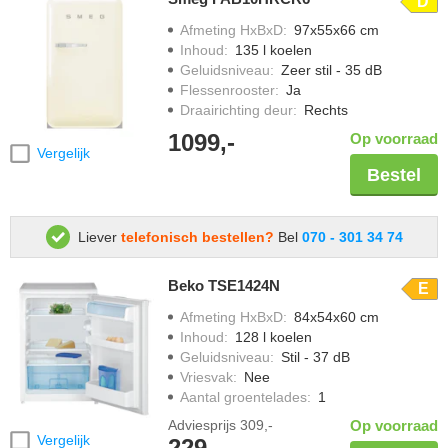
D
Afmeting HxBxD
:
97x55x66 cm
Inhoud
:
135 l koelen
Geluidsniveau
:
Zeer stil - 35 dB
Flessenrooster
:
Ja
Draairichting deur
:
Rechts
1099,-
Op voorraad
Vergelijk
Bestel
Liever
telefonisch bestellen?
Bel
070 - 301 34 74
Beko TSE1424N
E
Afmeting HxBxD
:
84x54x60 cm
Inhoud
:
128 l koelen
Geluidsniveau
:
Stil - 37 dB
Vriesvak
:
Nee
Aantal groentelades
:
1
Adviesprijs
309,-
Op voorraad
Vergelijk
229,-