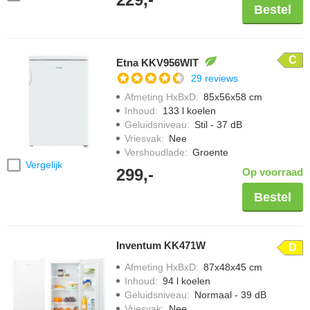
Bestel
C
Etna KKV956WIT
29 reviews
Afmeting HxBxD
:
85x56x58 cm
Inhoud
:
133 l koelen
Geluidsniveau
:
Stil - 37 dB
Vriesvak
:
Nee
Vershoudlade
:
Groente
Vergelijk
299,-
Op voorraad
Bestel
Inventum KK471W
D
Afmeting HxBxD
:
87x48x45 cm
Inhoud
:
94 l koelen
Geluidsniveau
:
Normaal - 39 dB
Vriesvak
:
Nee