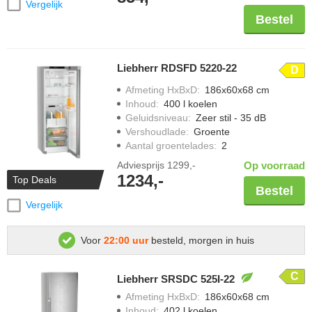
Vergelijk
Bestel
Liebherr RDSFD 5220-22
D
Afmeting HxBxD
:
186x60x68 cm
Inhoud
:
400 l koelen
Geluidsniveau
:
Zeer stil - 35 dB
Vershoudlade
:
Groente
Aantal groentelades
:
2
Adviesprijs
1299,-
Op voorraad
1234,-
Top Deals
Bestel
Vergelijk
Voor
22:00 uur
besteld, morgen in huis
C
Liebherr SRSDC 525I-22
Afmeting HxBxD
:
186x60x68 cm
Inhoud
:
402 l koelen