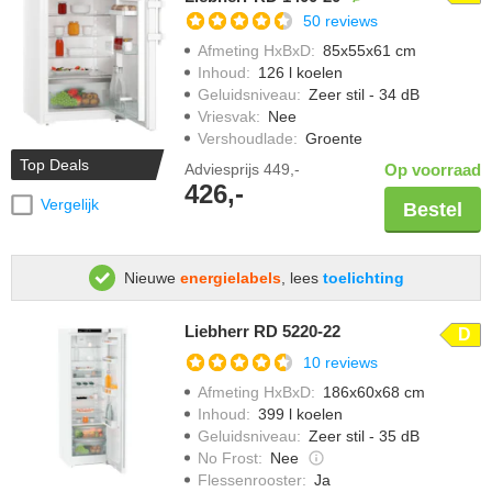
50 reviews
Afmeting HxBxD
:
85x55x61 cm
Inhoud
:
126 l koelen
Geluidsniveau
:
Zeer stil - 34 dB
Vriesvak
:
Nee
Vershoudlade
:
Groente
Top Deals
Adviesprijs
449,-
Op voorraad
426,-
Vergelijk
Bestel
Nieuwe
energielabels
, lees
toelichting
Liebherr RD 5220-22
D
10 reviews
Afmeting HxBxD
:
186x60x68 cm
Inhoud
:
399 l koelen
Geluidsniveau
:
Zeer stil - 35 dB
No Frost
:
Nee
Flessenrooster
:
Ja