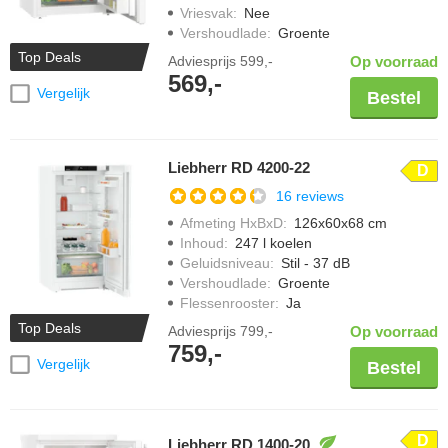
Vriesvak
:
Nee
Vershoudlade
:
Groente
Top Deals
Adviesprijs
599,-
Op voorraad
569,-
Vergelijk
Bestel
Liebherr RD 4200-22
D
16 reviews
Afmeting HxBxD
:
126x60x68 cm
Inhoud
:
247 l koelen
Geluidsniveau
:
Stil - 37 dB
Vershoudlade
:
Groente
Flessenrooster
:
Ja
Top Deals
Adviesprijs
799,-
Op voorraad
759,-
Vergelijk
Bestel
D
Liebherr RD 1400-20