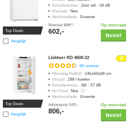
Geluidsniveau
:
Zeer stil - 34 dB
Vriesvak
:
Nee
Vershoudlade
:
Groente
Meestal
669,-
Op voorraad
602,-
Top Deals
Bestel
Vergelijk
Liebherr RD 4600-22
D
68 reviews
Afmeting HxBxD
:
146x60x68 cm
Inhoud
:
298 l koelen
Geluidsniveau
:
Stil - 37 dB
No Frost
:
Nee
Vershoudlade
:
Groente
Top Deals
Adviesprijs
849,-
Op voorraad
806,-
Vergelijk
Bestel