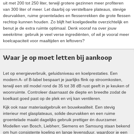
uit met 200 tot 250 liter, terwijl grotere gezinnen meer profiteren
van 300 liter of meer. Let daarbij op verstelbare plateaus, stevige
deurvakken, ruime groentelades en flessenrekken die grote flessen
rechtop kunnen houden. Zo blijft het koelgedeelte overzichtelijk en
benut je de extra ruimte optimaal. Denk vooraf na over jouw
weekritme: gebruik je veel verse ingrediënten, of wil je vooral meer
koelcapaciteit voor maaltijden en leftovers?
Waar je op moet letten bij aankoop
Let op energieverbruik, geluidsniveau en koelprestaties. Een
modern A- of B-label bespaart je jaarlijks flink op stroomkosten,
terwijl een stil model rond de 35 tot 38 dB rust geeft in je keuken of
woonruimte. Controleer daarnaast de diepte en breedte zodat de
koelkast goed past op de plek en vrij kan ventileren.
Kijk ook naar materiaalgebruik en bouwkwaliteit. Een stevig
interieur met glasplateaus, solide deurvakken en een ruime
groentelade maakt dagelijks gebruik prettiger én duurzamer.
Modellen van Bosch, Liebherr, Siemens en Samsung staan bekend
om hun consistente koeling en lange levensduur, waardoor je een