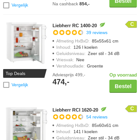
Bestel
Na cashback
854,-
Vergelijk
C
Liebherr RC 1400-20
39 reviews
Afmeting HxBxD
:
85x55x61 cm
Inhoud
:
126 l koelen
Geluidsniveau
:
Zeer stil - 34 dB
Vriesvak
:
Nee
Vershoudlade
:
Groente
Top Deals
Adviesprijs
499,-
Op voorraad
474,-
Vergelijk
Bestel
C
Liebherr RCI 1620-20
54 reviews
Afmeting HxBxD
:
85x60x61 cm
Inhoud
:
141 l koelen
Geluidsniveau
:
Zeer stil - 34 dB