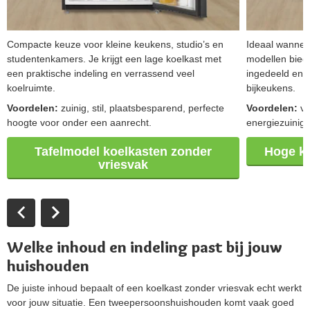
Compacte keuze voor kleine keukens, studio’s en
Ideaal wannee
studentenkamers. Je krijgt een lage koelkast met
modellen bieden
een praktische indeling en verrassend veel
ingedeeld en 
koelruimte.
bijkeukens.
Voordelen:
zuinig, stil, plaatsbesparend, perfecte
Voordelen:
ve
hoogte voor onder een aanrecht.
energiezuinig,
Tafelmodel koelkasten zonder
Hoge ko
vriesvak
Welke inhoud en indeling past bij jouw
huishouden
De juiste inhoud bepaalt of een koelkast zonder vriesvak echt werkt
voor jouw situatie. Een tweepersoonshuishouden komt vaak goed