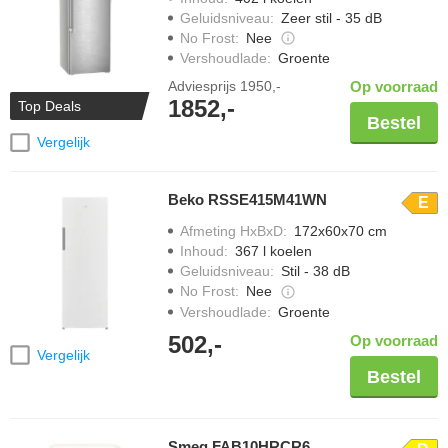
Geluidsniveau
:
Zeer stil - 35 dB
No Frost
:
Nee
Vershoudlade
:
Groente
Adviesprijs
1950,-
Op voorraad
1852,-
Top Deals
Bestel
Vergelijk
Beko RSSE415M41WN
E
Afmeting HxBxD
:
172x60x70 cm
Inhoud
:
367 l koelen
Geluidsniveau
:
Stil - 38 dB
No Frost
:
Nee
Vershoudlade
:
Groente
502,-
Op voorraad
Vergelijk
Bestel
Smeg FAB10HRCR6