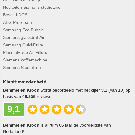
Noviteiten Siemens studioLine
Bosch i-DOS
AEG ProSteam
Samsung Eco Bubble
Siemens glassdraftAir
Samsung QuickDrive
PlasmaMade Air Filters
Siemens koffiemachine
Siemens StudioLine
Klanttevredenheid
Bemmel en Kroon
wordt beoordeeld met het cijfer
9,1
(van 10) op
basis van
46.256
reviews!
9,1
Bemmel en Kroon
is al ruim 66 jaar de voordeligste van
Nederland!