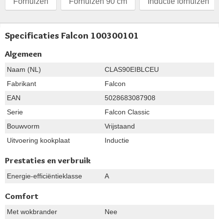
Fornuizen
Fornuizen 90 cm
Inductie fornuizen
Specificaties Falcon 100300101
Algemeen
Naam (NL)
CLAS90EIBLCEU
Fabrikant
Falcon
EAN
5028683087908
Serie
Falcon Classic
Bouwvorm
Vrijstaand
Uitvoering kookplaat
Inductie
Prestaties en verbruik
Energie-efficiëntieklasse
A
Comfort
Met wokbrander
Nee