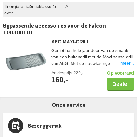
Energie-efficiëntieklasse 1e
A
oven
Bijpassende accessoires voor de Falcon
100300101
AEG MAXI-GRILL
Geniet het hele jaar door van de smaak
van een buitengrill met de Maxi sense grill
meer...
van AEG. Met de nauwkeurige
warmteregeling van inductie krijgt u een
Adviesprijs
229,-
Op voorraad
perfect gegrilde steak. Bereiding kan
160,-
zowel op de geribbelde als op het gladde
Bestel
oppervlak. Dikke basis van aluminium. Met
antiaanbaklaag en gemakkelijk te reinigen.
Ovenbestendig tot maximaal 200°C.
Onze service
Alleen voor inductiekookplaten.
Afmetingen: 51 x 25 cm.
Bezorggemak