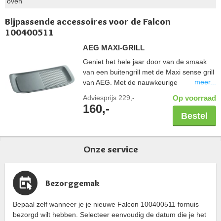
oven
Bijpassende accessoires voor de Falcon
100400511
AEG MAXI-GRILL
Geniet het hele jaar door van de smaak
van een buitengrill met de Maxi sense grill
meer...
van AEG. Met de nauwkeurige
warmteregeling van inductie krijgt u een
Adviesprijs
229,-
Op voorraad
perfect gegrilde steak. Bereiding kan
160,-
zowel op de geribbelde als op het gladde
Bestel
oppervlak. Dikke basis van aluminium. Met
antiaanbaklaag en gemakkelijk te reinigen.
Ovenbestendig tot maximaal 200°C.
Onze service
Alleen voor inductiekookplaten.
Afmetingen: 51 x 25 cm.
Bezorggemak
Bepaal zelf wanneer je je nieuwe Falcon 100400511 fornuis
bezorgd wilt hebben. Selecteer eenvoudig de datum die je het