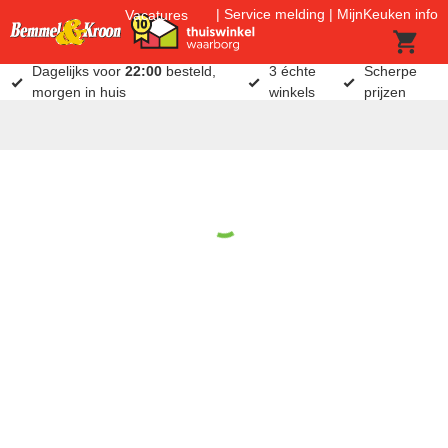
Service melding
MijnKeuken info
Vacatures
Dagelijks voor
22:00
besteld,
3 échte
Scherpe
morgen in huis
winkels
prijzen