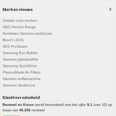
Merken nieuws
Ontdek onze merken
AEG Horizon Range
Noviteiten Siemens studioLine
Bosch i-DOS
AEG ProSteam
Samsung Eco Bubble
Siemens glassdraftAir
Samsung QuickDrive
PlasmaMade Air Filters
Siemens koffiemachine
Siemens StudioLine
Klanttevredenheid
Bemmel en Kroon
wordt beoordeeld met het cijfer
9,1
(van 10) op
basis van
46.256
reviews!