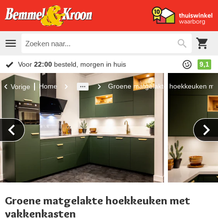
Voor
22:00
besteld, morgen in huis
9,1
Home
Groene matgelakte hoekkeuken me
Vorige
Groene matgelakte hoekkeuken met
vakkenkasten