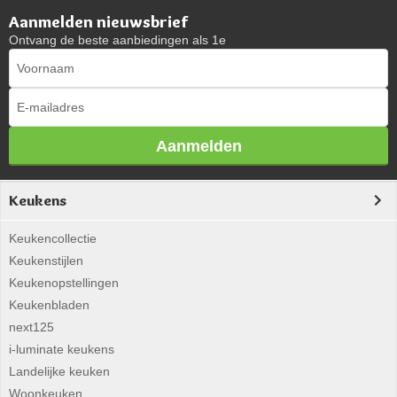
Aanmelden nieuwsbrief
Ontvang de beste aanbiedingen als 1e
Aanmelden
Keukens
Keukencollectie
Keukenstijlen
Keukenopstellingen
Keukenbladen
next125
i-luminate keukens
Landelijke keuken
Woonkeuken