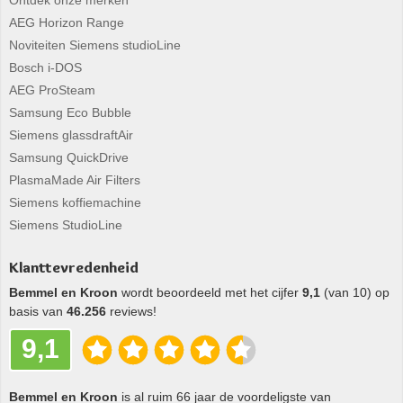
Ontdek onze merken
AEG Horizon Range
Noviteiten Siemens studioLine
Bosch i-DOS
AEG ProSteam
Samsung Eco Bubble
Siemens glassdraftAir
Samsung QuickDrive
PlasmaMade Air Filters
Siemens koffiemachine
Siemens StudioLine
Klanttevredenheid
Bemmel en Kroon
wordt beoordeeld met het cijfer
9,1
(van 10) op
basis van
46.256
reviews!
9,1
Bemmel en Kroon
is al ruim 66 jaar de voordeligste van