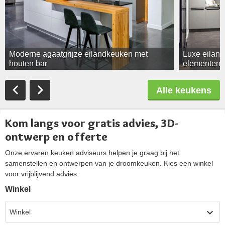
Moderne agaatgrijze eilandkeuken met
Luxe eiland
houten bar
elementen
Alle keukens
Kom langs voor gratis advies, 3D-
ontwerp en offerte
Onze ervaren keuken adviseurs helpen je graag bij het
samenstellen en ontwerpen van je droomkeuken. Kies een winkel
voor vrijblijvend advies.
Winkel
Winkel