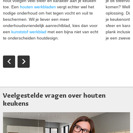
hout voegen veel sfeer en karakter aan je keuken
je dit sfeervol
toe. Een
houten werkbladen
vergt echter wel het
komen? Wellic
nodige onderhoud om het tegen vocht en vuil te
oplossing. Do
beschermen. Wil je liever een meer
je keukenontwe
onderhoudsvriendelijk aanrechtblad, kies dan voor
sfeer en karak
een
kunststof werkblad
met een bijna niet van echt
plank inclusief
te onderscheiden houtdesign.
je een zweven
Veelgestelde vragen over houten
keukens