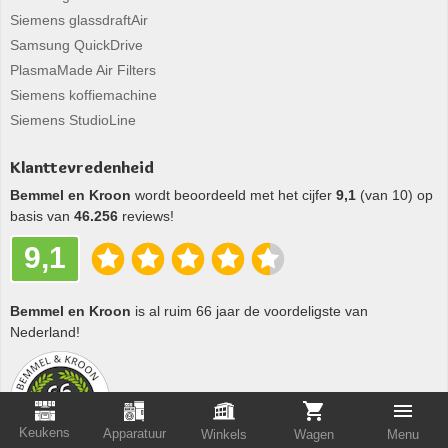
Siemens glassdraftAir
Samsung QuickDrive
PlasmaMade Air Filters
Siemens koffiemachine
Siemens StudioLine
Klanttevredenheid
Bemmel en Kroon
wordt beoordeeld met het cijfer
9,1
(van 10) op
basis van
46.256
reviews!
9,1
Bemmel en Kroon
is al ruim 66 jaar de voordeligste van
Nederland!
Keukens
Apparatuur
Winkels
Wagen
Menu