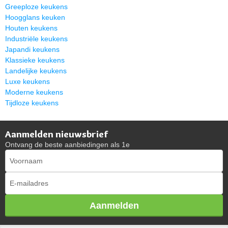
Greeploze keukens
Hoogglans keuken
Houten keukens
Industriële keukens
Japandi keukens
Klassieke keukens
Landelijke keukens
Luxe keukens
Moderne keukens
Tijdloze keukens
Aanmelden nieuwsbrief
Ontvang de beste aanbiedingen als 1e
Aanmelden