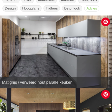
Japandi
Luxe
Industrieel
Klassiek
Greeploos
Design
Hoogglans
Tijdloos
Betonlook
Advies
Mat grijs / verweerd hout parallelkeuken