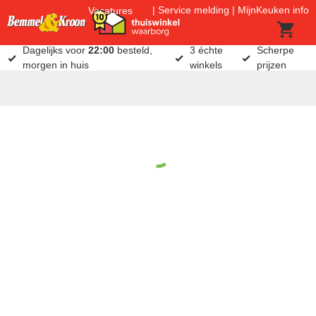
Service melding
MijnKeuken info
Vacatures
Dagelijks voor
22:00
besteld,
3 échte
Scherpe
morgen in huis
winkels
prijzen