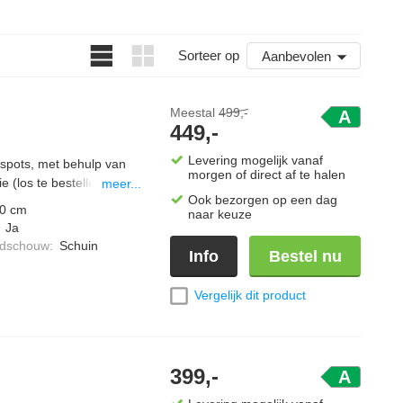
Sorteer op
Aanbevolen
t eenvoudig op merk, kleur, type afzuiging, energieklasse en
. Je shopt afzuigkappen van 80 cm van topmerken
Meestal
499,-
A
.
449,-
Levering mogelijk vanaf
 spots, met behulp van
morgen of direct af te halen
e (los te bestellen)
meer...
Ook bezorgen op een dag
0 cm
naar keuze
:
Ja
ndschouw
:
Schuin
Info
Bestel nu
Vergelijk dit product
399,-
A