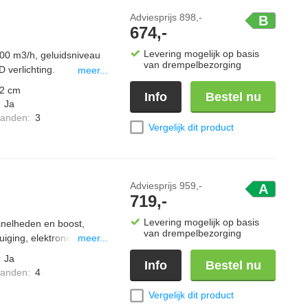
Adviesprijs
898,-
B
674,-
Levering mogelijk op basis
600 m3/h, geluidsniveau
van drempelbezorging
 verlichting.
meer...
2 cm
Info
Bestel nu
:
Ja
standen
:
3
Vergelijk dit product
Adviesprijs
959,-
A
719,-
Levering mogelijk op basis
snelheden en boost,
van drempelbezorging
uiging, elektronische
meer...
:
Ja
Info
Bestel nu
standen
:
4
Vergelijk dit product