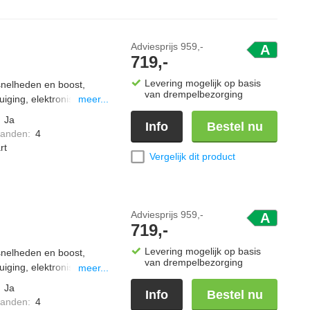
Adviesprijs
959,-
A
719,-
Levering mogelijk op basis
snelheden en boost,
van drempelbezorging
uiging, elektronische
meer...
:
Ja
Info
Bestel nu
standen
:
4
rt
Vergelijk dit product
Adviesprijs
959,-
A
719,-
Levering mogelijk op basis
snelheden en boost,
van drempelbezorging
uiging, elektronische
meer...
:
Ja
Info
Bestel nu
standen
:
4