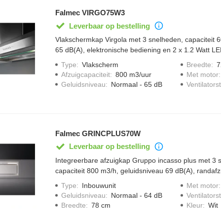
Falmec VIRGO75W3
Leverbaar op bestelling
Vlakschermkap Virgola met 3 snelheden, capaciteit 
65 dB(A), elektronische bediening en 2 x 1.2 Watt LED
Type
:
Vlakscherm
Breedte
:
7
Afzuigcapaciteit
:
800 m3/uur
Met motor
Geluidsniveau
:
Normaal - 65 dB
Ventilator
Falmec GRINCPLUS70W
Leverbaar op bestelling
Integreerbare afzuigkap Gruppo incasso plus met 3 
capaciteit 800 m3/h, geluidsniveau 69 dB(A), randafz
bediening en dimbare LED verlichting.
Type
:
Inbouwunit
Met motor
Geluidsniveau
:
Normaal - 64 dB
Ventilator
Breedte
:
78 cm
Kleur
:
Wit