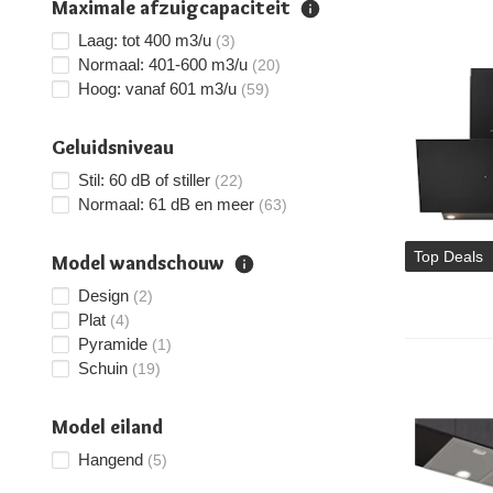
Maximale afzuigcapaciteit
Laag: tot 400 m3/u
(3)
Normaal: 401-600 m3/u
(20)
Hoog: vanaf 601 m3/u
(59)
Geluidsniveau
Stil: 60 dB of stiller
(22)
Normaal: 61 dB en meer
(63)
Top Deals
Model wandschouw
Design
(2)
Plat
(4)
Pyramide
(1)
Schuin
(19)
Model eiland
Hangend
(5)