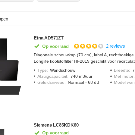
.
nbod afzuigkappen van 80 cm breed
ppen
nd je alle afzuigkappen van 80 cm breed uit ons assortiment. Je filter
au. Zo vind je snel de afzuigkap van 80 cm die bij jouw keuken past
Etna AD571ZT
Siemens
, Etna, AEG en
Pelgrim
, met prijzen vanaf ongeveer 300 euro
2 reviews
Op voorraad
Diagonale schouwkap (70 cm), label A, rechthoekige
Longlife koolstoffilter HF2019 geschikt voor recirculati
Type
:
Wandschouw
Breedte
:
7
Afzuigcapaciteit
:
740 m3/uur
Met motor
Geluidsniveau
:
Normaal - 68 dB
Model wa
Siemens LC85KDK60
Op voorraad