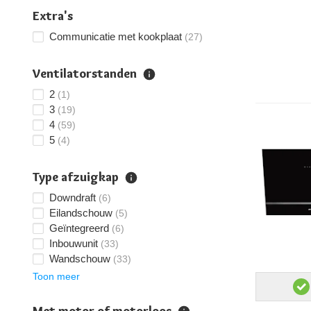
Extra's
Communicatie met kookplaat
(27)
Ventilatorstanden
2
(1)
3
(19)
4
(59)
5
(4)
Type afzuigkap
Downdraft
(6)
Eilandschouw
(5)
Geïntegreerd
(6)
Inbouwunit
(33)
Wandschouw
(33)
Toon meer