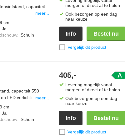
Levering mogelijk vanaf
morgen of direct af te halen
nsiefstand, capaciteit
.
meer...
Ook bezorgen op een dag
naar keuze
9 cm
:
Ja
Info
Bestel nu
ndschouw
:
Schuin
Vergelijk dit product
405,-
A
Levering mogelijk vanaf
morgen of direct af te halen
tand, capaciteit 550
 en LED verlichting.
meer...
Ook bezorgen op een dag
naar keuze
9 cm
:
Ja
Info
Bestel nu
ndschouw
:
Schuin
Vergelijk dit product