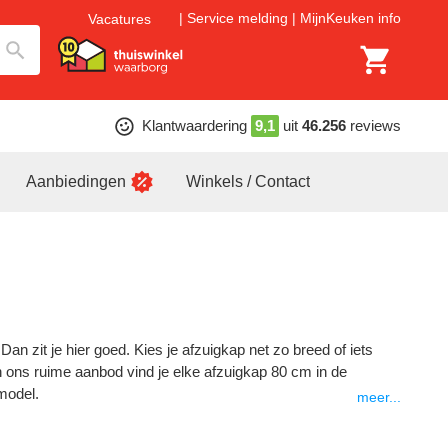
Service melding
MijnKeuken info
Vacatures
Klantwaardering
9,1
uit
46.256
reviews
Aanbiedingen
Winkels / Contact
n zit je hier goed. Kies je afzuigkap net zo breed of iets
n ons ruime aanbod vind je elke afzuigkap 80 cm in de
model.
meer...
weet je zeker dat een afzuigkap van 80 cm breed bij jouw