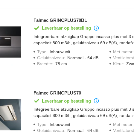
Falmec GRINCPLUS70BL
Leverbaar op bestelling
Integreerbare afzuigkap Gruppo incasso plus met 3 
capaciteit 800 m3/h, geluidsniveau 69 dB(A), randafz
bediening en dimbare LED verlichting.
Type
:
Inbouwunit
Met motor
Geluidsniveau
:
Normaal - 64 dB
Ventilator
Breedte
:
78 cm
Kleur
:
Zwa
Falmec GRINCPLUS70
Leverbaar op bestelling
Integreerbare afzuigkap Gruppo incasso plus met 3 
capaciteit 800 m3/h, geluidsniveau 69 dB(A), randafz
bediening en dimbare LED verlichting.
Type
:
Inbouwunit
Met motor
Geluidsniveau
:
Normaal - 64 dB
Ventilator