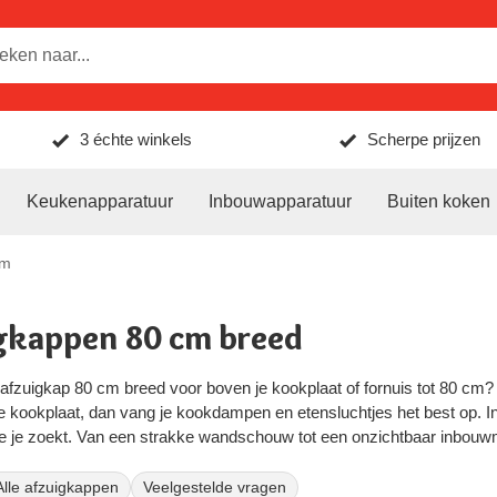
3 échte winkels
Scherpe prijzen
Keukenapparatuur
Inbouwapparatuur
Buiten koken
cm
gkappen 80 cm breed
afzuigkap 80 cm breed voor boven je kookplaat of fornuis tot 80 cm? Da
e kookplaat, dan vang je kookdampen en etensluchtjes het best op. I
die je zoekt. Van een strakke wandschouw tot een onzichtbaar inbouw
ver de juiste maat? Met onze breedte-keuzehulp lager op deze pagina 
Alle afzuigkappen
Veelgestelde vragen