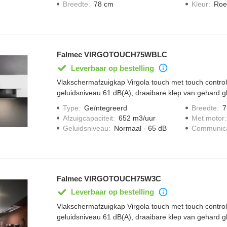
Breedte
:
78 cm
Kleur
:
Roes
Falmec VIRGOTOUCH75WBLC
Leverbaar op bestelling
Vlakschermafzuigkap Virgola touch met touch control,
geluidsniveau 61 dB(A), draaibare klep van gehard g
bediening en LED verlichting.
Type
:
Geïntegreerd
Breedte
:
7
Afzuigcapaciteit
:
652 m3/uur
Met motor
Geluidsniveau
:
Normaal - 65 dB
Communica
Falmec VIRGOTOUCH75W3C
Leverbaar op bestelling
Vlakschermafzuigkap Virgola touch met touch control,
geluidsniveau 61 dB(A), draaibare klep van gehard g