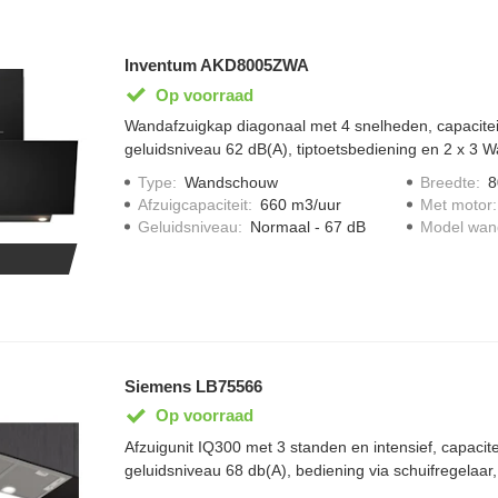
Inventum AKD8005ZWA
Op voorraad
Wandafzuigkap diagonaal met 4 snelheden, capacitei
geluidsniveau 62 dB(A), tiptoetsbediening en 2 x 3 W
Type
:
Wandschouw
Breedte
:
8
Afzuigcapaciteit
:
660 m3/uur
Met motor
Geluidsniveau
:
Normaal - 67 dB
Model wa
Siemens LB75566
Op voorraad
Afzuigunit IQ300 met 3 standen en intensief, capacit
geluidsniveau 68 db(A), bediening via schuifregelaar,
geschikt voor luchtafvoer of recirculatie.