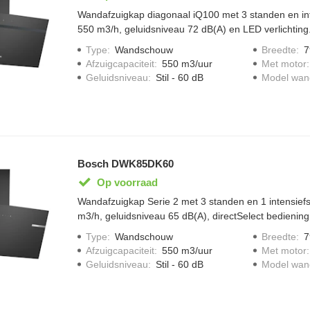
Wandafzuigkap diagonaal iQ100 met 3 standen en inte
550 m3/h, geluidsniveau 72 dB(A) en LED verlichting
Type
:
Wandschouw
Breedte
:
7
Afzuigcapaciteit
:
550 m3/uur
Met motor
Geluidsniveau
:
Stil - 60 dB
Model wa
Bosch DWK85DK60
Op voorraad
Wandafzuigkap Serie 2 met 3 standen en 1 intensiefs
m3/h, geluidsniveau 65 dB(A), directSelect bediening
Type
:
Wandschouw
Breedte
:
7
Afzuigcapaciteit
:
550 m3/uur
Met motor
Geluidsniveau
:
Stil - 60 dB
Model wa