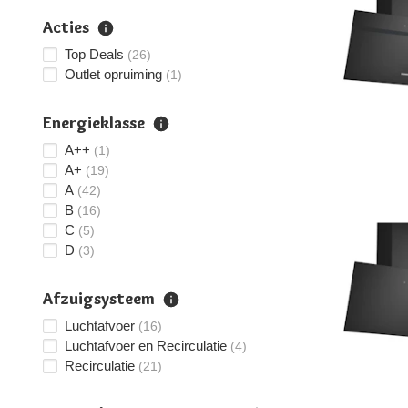
Acties
Top Deals
(26)
Outlet opruiming
(1)
Energieklasse
A++
(1)
A+
(19)
A
(42)
B
(16)
C
(5)
D
(3)
Afzuigsysteem
Luchtafvoer
(16)
Luchtafvoer en Recirculatie
(4)
Recirculatie
(21)