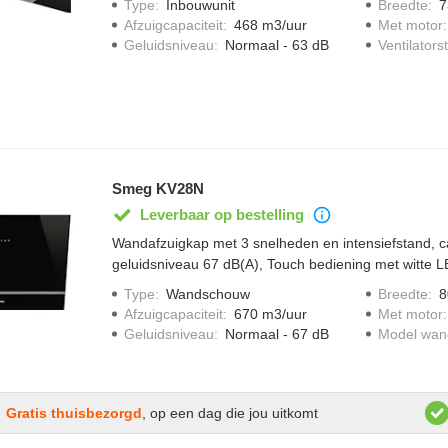
Type
:
Inbouwunit
Breedte
:
7
Afzuigcapaciteit
:
468 m3/uur
Met motor
Geluidsniveau
:
Normaal - 63 dB
Ventilator
Smeg KV28N
Leverbaar op bestelling
Wandafzuigkap met 3 snelheden en intensiefstand, ca
geluidsniveau 67 dB(A), Touch bediening met witte L
verlichting.
Type
:
Wandschouw
Breedte
:
8
Afzuigcapaciteit
:
670 m3/uur
Met motor
Geluidsniveau
:
Normaal - 67 dB
Model wa
Gratis thuisbezorgd
, op een dag die jou uitkomt