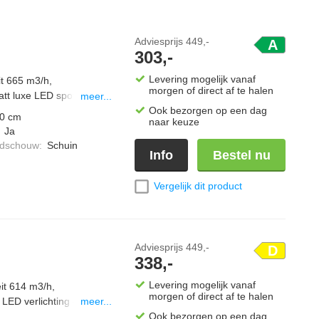
Adviesprijs
449,-
A
303,-
Levering mogelijk vanaf
t 665 m3/h,
morgen of direct af te halen
att luxe LED spots.
meer...
Ook bezorgen op een dag
0 cm
naar keuze
:
Ja
ndschouw
:
Schuin
Info
Bestel nu
Vergelijk dit product
Adviesprijs
449,-
D
338,-
Levering mogelijk vanaf
eit 614 m3/h,
morgen of direct af te halen
 LED verlichting en
meer...
Ook bezorgen op een dag