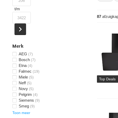
keuken past
t/m
Ons aa
87
afzuigka
Hieronder vi
geluidsnive
als
Bosch
,
Merk
AEG
(7)
Bosch
(7)
Etna
(4)
Falmec
(19)
Miele
(5)
Top Deals
Neff
(5)
Novy
(5)
Pelgrim
(4)
Siemens
(9)
Smeg
(9)
Toon meer