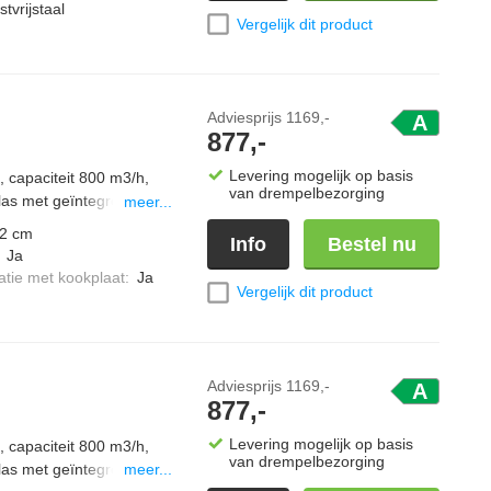
tvrijstaal
Vergelijk dit product
Adviesprijs
1169,-
A
877,-
Levering mogelijk op basis
 capaciteit 800 m3/h,
van drempelbezorging
las met geïntegreerde
meer...
2 cm
Info
Bestel nu
:
Ja
tie met kookplaat
:
Ja
Vergelijk dit product
Adviesprijs
1169,-
A
877,-
Levering mogelijk op basis
 capaciteit 800 m3/h,
van drempelbezorging
las met geïntegreerde
meer...