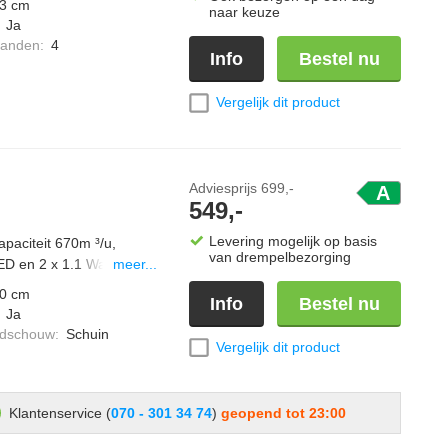
3 cm
naar keuze
:
Ja
standen
:
4
Info
Bestel nu
Vergelijk dit product
Adviesprijs
699,-
A
549,-
Levering mogelijk op basis
paciteit 670m ³/u,
van drempelbezorging
ED en 2 x 1.1 Watt LED
meer...
0 cm
Info
Bestel nu
:
Ja
ndschouw
:
Schuin
Vergelijk dit product
Klantenservice (
070 - 301 34 74
)
geopend tot 23:00