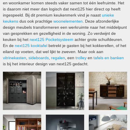
en woonkamer komen steeds vaker samen tot één leefruimte. Het
is daarom niet meer dan logisch dat next125 hier direct op heeft
ingespeeld. Bij dit premium keukenmerk vind je naast
unieke
keukens
dus ook prachtige
woonelementen
. Deze afzonderlijke
design meubels transformeren een werkruimte naar het middelpunt
van gesprekken en gezelligheid in de woning. Zo verdwijnt de
keuken bij het
next125 Pocketsysteem
achter grote schuifdeuren.
En de
next125 kooktafel
betrekt je gasten bij het kokkerellen, of het
eiland op voeten, dat wel lijkt te zweven. Maar ook aan
vitrinekasten
,
sideboards
,
regalen
, een
trolley
en
tafels en banken
is bij het interieur design van next125 gedacht.