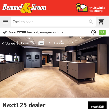
Voor
22:00
besteld, morgen in huis
9,1
Home
Dealer
Vorige
Next125 dealer