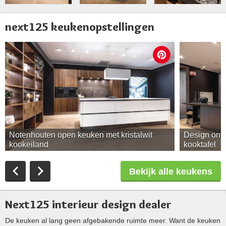
next125 keukenopstellingen
Notenhouten open keuken met kristalwit
Design ony
kookeiland
kooktafel
Bekijk alle keukens
Next125 interieur design dealer
De keuken al lang geen afgebakende ruimte meer. Want de keuken