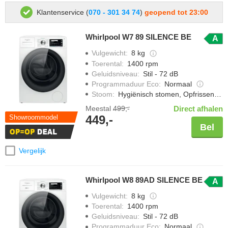
Klantenservice (
070 - 301 34 74
)
geopend tot 23:00
Whirlpool W7 89 SILENCE BE
A
Vulgewicht
:
8 kg
Toerental
:
1400 rpm
Geluidsniveau
:
Stil - 72 dB
Programmaduur Eco
:
Normaal
Stoom
:
Hygiënisch stomen, Opfrissen met stoom, Strijkwerk verminderen
Meestal
499,-
Direct afhalen
449,-
Showroommodel
Bel
Vergelijk
Whirlpool W8 89AD SILENCE BE
A
Vulgewicht
:
8 kg
Toerental
:
1400 rpm
Geluidsniveau
:
Stil - 72 dB
Programmaduur Eco
:
Normaal