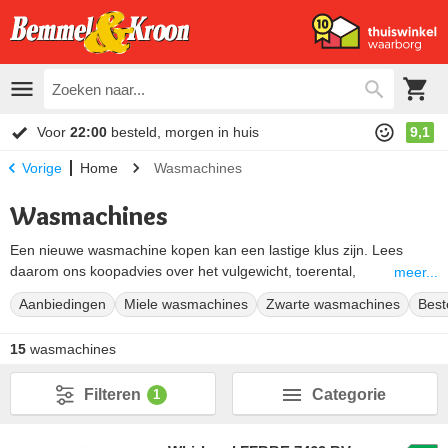
Voor
22:00
besteld, morgen in huis
9,1
Home
Wasmachines
Vorige
Wasmachines
Een nieuwe wasmachine kopen kan een lastige klus zijn. Lees
daarom ons koopadvies over het vulgewicht, toerental,
meer...
geluidsniveau en de energiezuinigheid onderaan deze pagina. Ook
Aanbiedingen
Miele wasmachines
Zwarte wasmachines
Best
de topmerken
Miele
,
Bosch
,
AEG
,
Samsung
en
Siemens
komen
hier aan bod. Daarnaast behandelen we speciale wasmachine
15
wasmachines
functies en eigenschappen
zoals automatische wasmiddeldosering,
stoomfuncties en korte wasprogramma’s. Kortom wij helpen je stap
Filteren
Categorie
1
voor stap bij het maken van de juiste keuze!