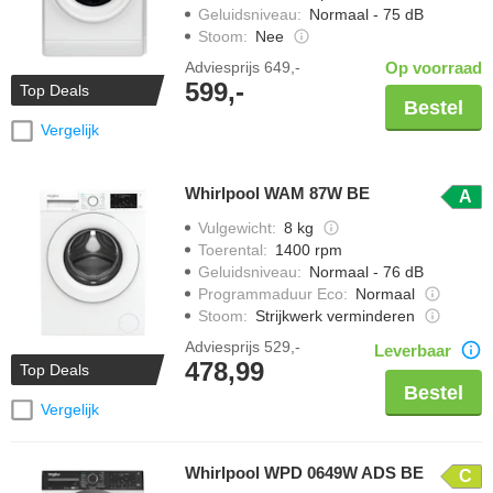
Geluidsniveau
:
Normaal - 75 dB
Stoom
:
Nee
Adviesprijs
649,-
Op voorraad
599,-
Top Deals
Bestel
Vergelijk
Whirlpool WAM 87W BE
A
Vulgewicht
:
8 kg
Toerental
:
1400 rpm
Geluidsniveau
:
Normaal - 76 dB
Programmaduur Eco
:
Normaal
Stoom
:
Strijkwerk verminderen
Adviesprijs
529,-
Leverbaar
478,99
Top Deals
Bestel
Vergelijk
Whirlpool WPD 0649W ADS BE
C