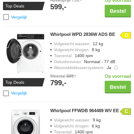
Adviesprijs
739,-
Op voorraad
599,-
Top Deals
Bestel
Vergelijk
Whirlpool WPD 2836W ADS BE
D
Vulgewicht wassen
:
12 kg
Vulgewicht drogen
:
8 kg
Toerental
:
1400 rpm
Geluidsniveau
:
Normaal - 77 dB
Wasmiddeldoseersysteem
:
Ja
Meestal
899,-
Op voorraad
799,-
Top Deals
Bestel
Vergelijk
Whirlpool FFWDB 964489 WV EE
C
Vulgewicht wassen
:
9 kg
Vulgewicht drogen
:
6 kg
Toerental
:
1400 rpm