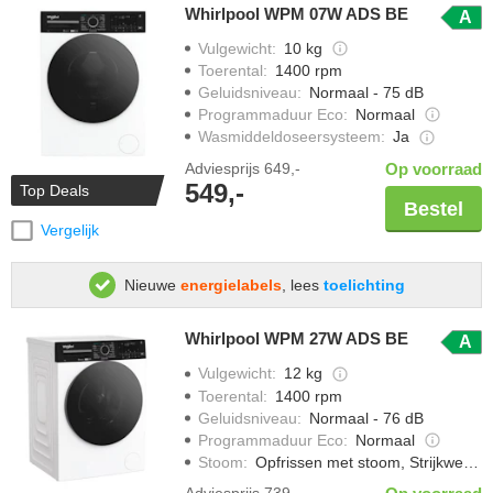
Whirlpool WPM 07W ADS BE
A
Vulgewicht
:
10 kg
Toerental
:
1400 rpm
Geluidsniveau
:
Normaal - 75 dB
Programmaduur Eco
:
Normaal
Wasmiddeldoseersysteem
:
Ja
Adviesprijs
649,-
Op voorraad
549,-
Top Deals
Bestel
Vergelijk
Nieuwe
energielabels
, lees
toelichting
Whirlpool WPM 27W ADS BE
A
Vulgewicht
:
12 kg
Toerental
:
1400 rpm
Geluidsniveau
:
Normaal - 76 dB
Programmaduur Eco
:
Normaal
Stoom
:
Opfrissen met stoom, Strijkwerk verminderen