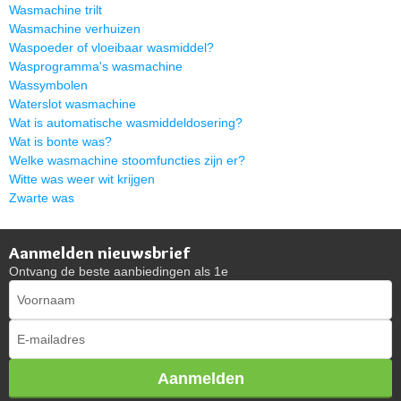
Wasmachine trilt
Wasmachine verhuizen
Waspoeder of vloeibaar wasmiddel?
Wasprogramma's wasmachine
Wassymbolen
Waterslot wasmachine
Wat is automatische wasmiddeldosering?
Wat is bonte was?
Welke wasmachine stoomfuncties zijn er?
Witte was weer wit krijgen
Zwarte was
Aanmelden nieuwsbrief
Ontvang de beste aanbiedingen als 1e
Aanmelden