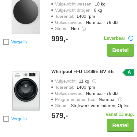
Vulgewicht wassen
:
10 kg
Vulgewicht drogen
:
6 kg
Toerental
:
1400 rpm
Geluidsniveau
:
Normaal - 76 dB
Stoom
:
Nee
999,-
Leverbaar
Vergelijk
Bestel
Whirlpool FFD 11489E BV BE
A
Vulgewicht
:
11 kg
Toerental
:
1400 rpm
Geluidsniveau
:
Normaal - 76 dB
Programmaduur Eco
:
Normaal
Stoom
:
Strijkwerk verminderen, Opfrissen met stoom, Hygiënisch stomen
579,-
Vanaf 13 aug.
Vergelijk
Bestel