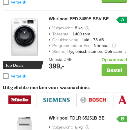
Vergelijk
Whirlpool FFD 8489E BSV BE
A
Vulgewicht
:
8 kg
Toerental
:
1400 rpm
Geluidsniveau
:
Luid - 78 dB
Programmaduur Eco
:
Normaal
Stoom
:
Hygiënisch stomen, Opfrissen met stoom, Strijkwerk verminderen
Meestal
449,-
Op voorraad
399,-
Top Deals
Bestel
Vergelijk
Uitgelichte merken voor wasmachines
Whirlpool TDLR 65251B BE
B
Vulgewicht
:
6 kg