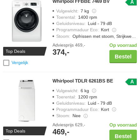
Whirlpool FFBBE 7469 BV
A
Vulgewicht
:
7 kg
Toerental
:
1400 rpm
Geluidsniveau
:
Luid - 79 dB
Programmaduur Eco
:
Kort
Stoom
:
Opfrissen met stoom, Strijkwerk verminderen
Adviesprijs
469,-
Op voorraad
374,-
Top Deals
Bestel
Vergelijk
Whirlpool TDLR 6261BS BE
A
Vulgewicht
:
6 kg
Toerental
:
1200 rpm
Geluidsniveau
:
Luid - 79 dB
Programmaduur Eco
:
Kort
Stoom
:
Nee
Adviesprijs
629,-
Op voorraad
469,-
Top Deals
Bestel