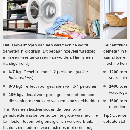
Het laadvermogen van een wasmachine wordt
De centrifuge
gemeten in kilogram. Dit bepaalt hoeveel wasgoed
gemeten in to
er in één keer gewassen kan worden. Hier is een
aantal toeren,
handige richtlijn:
machine komt. 
6-7 kg:
Geschikt voor 1-2 personen
(kleine
1200 toere
huishoudens)
.
vooral als 
8-9 kg:
Perfect voor gezinnen van 3-4 personen.
1400 toere
wasdroger 
10+ kg:
Ideaal voor grote gezinnen of mensen
die vaak grote stukken wassen, zoals dekbedden.
1600 toere
maar kan m
Tip:
Kies een laadvermogen dat past bij je
gemiddelde wasbehoefte. Een te grote wasmachine
Tip:
Overweeg 
kan leiden tot onnodig energie- en waterverbruik.
delicate stoff
Echter zijn moderne wasmachines met een hoog