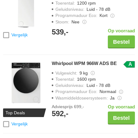
Toerental
:
1200 rpm
Geluidsniveau
:
Luid - 78 dB
Programmaduur Eco
:
Kort
Stoom
:
Nee
539,-
Op voorraad
Vergelijk
Bestel
Whirlpool WPM 966W ADS BE
A
Vulgewicht
:
9 kg
Toerental
:
1600 rpm
Geluidsniveau
:
Luid - 78 dB
Programmaduur Eco
:
Normaal
Wasmiddeldoseersysteem
:
Ja
Adviesprijs
699,-
Op voorraad
592,-
Top Deals
Bestel
Vergelijk